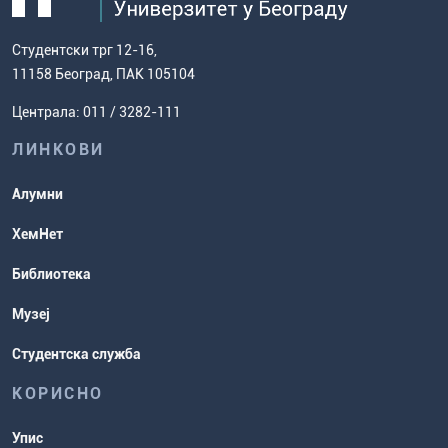
Мапа сајта
Општи услови за упис на Хемијски
дисертације
како доћи до нас
факултет
Европски систем преноса бодова
Студентски трг 12-16,
Научноистраживачки рад
Ценовник студија
(ЕСПБ)
11158 Београд, ПАК 105104
Задаци за спремање пријемног
Усавршавање за наставнике
Централа: 011 / 3282-111
испита
хемије
ЛИНКОВИ
Повереник за равноправност
Студентске организације
Алумни
Студентска служба
ХемНет
Распореди активности и испитни
Библиотека
рокови
Музеј
Студентска служба
КОРИСНО
Упис