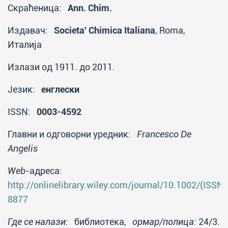
Скраћеница:
Ann. Chim.
Издавач:
Societa' Chimica Italiana
, Roma,
Италија
Излази од 1911. до 2011.
Језик:
енглески
ISSN:
0003-4592
Главни и одговорни уредник:
Francesco De
Angelis
Web
-адреса:
http://onlinelibrary.wiley.com/journal/10.1002/(ISSN
8877
Где се налази:
библиотека,
ормар/полица:
24/3.