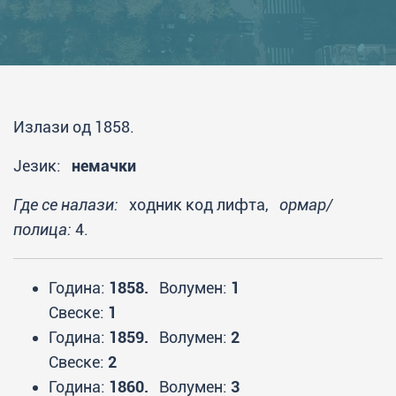
Излази од 1858.
Језик:
немачки
Где се налази:
ходник код лифта,
ормар/
полица:
4.
Година:
1858.
Волумен:
1
Свеске:
1
Година:
1859.
Волумен:
2
Свеске:
2
Година:
1860.
Волумен:
3