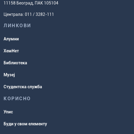
Ценовник студија
(ЕСПБ)
11158 Београд, ПАК 105104
Задаци за спремање пријемног
Усавршавање за наставнике
Централа: 011 / 3282-111
испита
хемије
ЛИНКОВИ
Повереник за равноправност
Студентске организације
Алумни
Студентска служба
ХемНет
Распореди активности и испитни
Библиотека
рокови
Музеј
Студентска служба
КОРИСНО
Упис
Буди у свом елементу