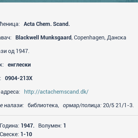
аћеница:
Acta Chem. Scand.
авач:
Blackwell Munksgaard
, Copenhagen, Данска
зи од 1947.
ик:
енглески
N:
0904-213X
-адреса:
http://actachemscand.dk/
се налази:
библиотека,
ормар/полица:
20/5 21/1-3.
Година:
1947.
Волумен:
1
Свеске:
1-10