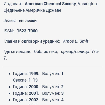
Издавач:
American Chemical Society
, Vašington,
Сједињене Америчке Државе
Језик:
енглески
ISSN:
1523-7060
Главни и одговорни уредник:
Amos B. Smit
Где се налази:
библиотека,
ормар/полица:
7/6-
7.
Година:
1999.
Волумен:
1
Свеске:
1-13
Година:
2000.
Волумен:
2
Година:
2001.
Волумен:
3
Година:
2002.
Волумен:
4