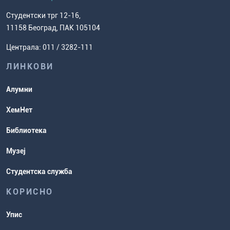
како доћи до нас
факултет
Европски систем преноса бодова
Студентски трг 12-16,
Научноистраживачки рад
Ценовник студија
(ЕСПБ)
11158 Београд, ПАК 105104
Задаци за спремање пријемног
Усавршавање за наставнике
Централа: 011 / 3282-111
испита
хемије
ЛИНКОВИ
Повереник за равноправност
Студентске организације
Алумни
Студентска служба
ХемНет
Распореди активности и испитни
Библиотека
рокови
Музеј
Студентска служба
КОРИСНО
Упис