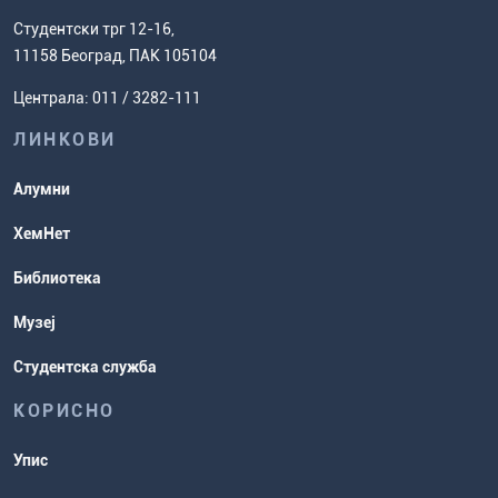
факултет
Европски систем преноса бодова
Студентски трг 12-16,
Научноистраживачки рад
Ценовник студија
(ЕСПБ)
11158 Београд, ПАК 105104
Задаци за спремање пријемног
Усавршавање за наставнике
Централа: 011 / 3282-111
испита
хемије
ЛИНКОВИ
Повереник за равноправност
Студентске организације
Алумни
Студентска служба
ХемНет
Распореди активности и испитни
Библиотека
рокови
Музеј
Студентска служба
КОРИСНО
Упис