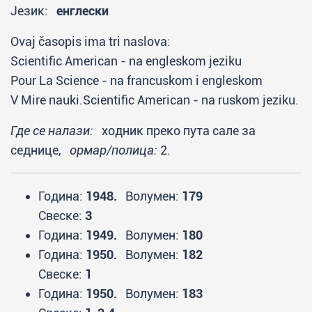
Језик:
енглески
Ovaj časopis ima tri naslova:
Scientific American - na engleskom jeziku
Pour La Science - na francuskom i engleskom
V Mire nauki.Scientific American - na ruskom jeziku.
Где се налази:
ходник преко пута сале за
седнице,
ормар/полица:
2.
Година:
1948.
Волумен:
179
Свеске:
3
Година:
1949.
Волумен:
180
Година:
1950.
Волумен:
182
Свеске:
1
Година:
1950.
Волумен:
183