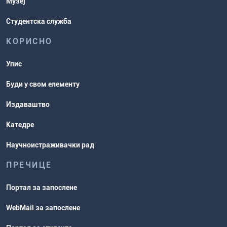
Музеј
Студентска служба
КОРИСНО
Упис
Буди у свом елементу
Издаваштво
Катедре
Научноистраживачки рад
ПРЕЧИЦЕ
Портал за запослене
WebMail за запослене