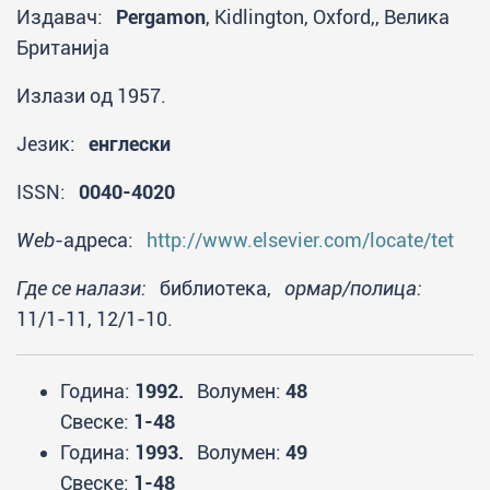
Издавач:
Pergamon
, Kidlington, Oxford,, Велика
Британија
Излази од 1957.
Језик:
енглески
ISSN:
0040-4020
Web
-адреса:
http://www.elsevier.com/locate/tet
Где се налази:
библиотека,
ормар/полица:
11/1-11, 12/1-10.
Година:
1992.
Волумен:
48
Свеске:
1-48
Година:
1993.
Волумен:
49
Свеске:
1-48