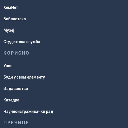
Студентска служба
ХемНет
Распореди активности и испитни
Библиотека
рокови
Музеј
Студентска служба
КОРИСНО
Упис
Буди у свом елементу
Издаваштво
Катедре
Научноистраживачки рад
ПРЕЧИЦЕ