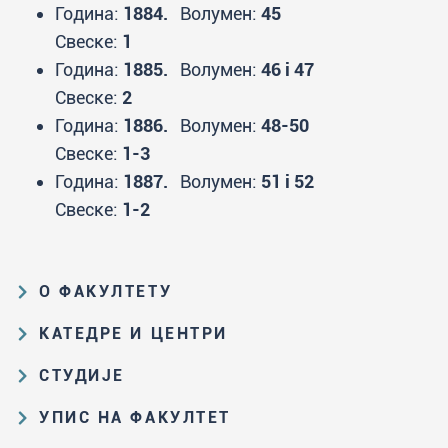
Година:
1884.
Волумен:
45
Свеске:
1
Година:
1885.
Волумен:
46 i 47
Свеске:
2
Година:
1886.
Волумен:
48-50
Свеске:
1-3
Година:
1887.
Волумен:
51 i 52
Свеске:
1-2
О ФАКУЛТЕТУ
Образовна и научна делатност
КАТЕДРЕ И ЦЕНТРИ
Организациона и управљачка
Катедра за аналитичку хемију
СТУДИЈЕ
структура
Катедра за биохемију
Пут студирања на ХФ
Закон о високом образовању и
УПИС НА ФАКУЛТЕТ
Катедра за наставу хемије
прописи Факултета
Основне и интегрисане академске