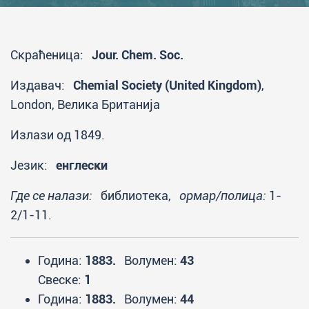
Скраћеница:
Jour. Chem. Soc.
Издавач:
Chemial Society (United Kingdom)
,
London, Велика Британија
Излази од 1849.
Језик:
енглески
Где се налази:
библиотека,
ормар/полица:
1-
2/1-11.
Година:
1883.
Волумен:
43
Свеске:
1
Година:
1883.
Волумен:
44