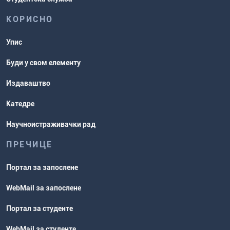
КОРИСНО
Упис
Буди у свом елементу
Издаваштво
Катедре
Научноистраживачки рад
ПРЕЧИЦЕ
Портал за запослене
WebMail за запослене
Портал за студенте
WebMail за студенте