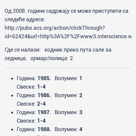
Од 2008. године садржају се може приступити са
следеће адресе:
http://pubs.acs.org/action/clickThrough?
id=62424&url=http%3A%2F%2Fwww3.interscience.wi
Где се налази:
ходник преко пута сале за
седнице,
ормар/полица:
2.
Година:
1985.
Волумен:
1
Свеске:
1-4
Година:
1986.
Волумен:
2
Свеске:
2-4
Година:
1987.
Волумен:
3
Свеске:
1-4
Година:
1988.
Волумен:
4