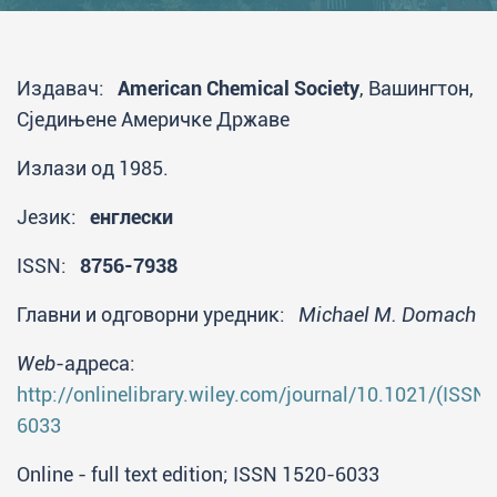
Издавач:
American Chemical Society
, Вашингтон,
Сједињене Америчке Државе
Излази од 1985.
Језик:
енглески
ISSN:
8756-7938
Главни и одговорни уредник:
Michael M. Domach
Web
-адреса:
http://onlinelibrary.wiley.com/journal/10.1021/(ISSN
6033
Online - full text edition; ISSN 1520-6033