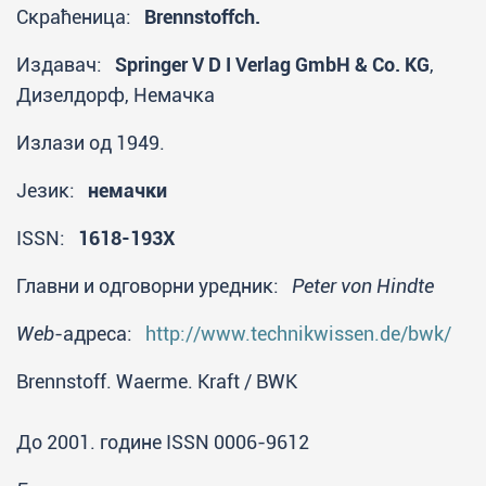
Скраћеница:
Brennstoffch.
Издавач:
Springer V D I Verlag GmbH & Co. KG
,
Дизелдорф, Немачка
Излази од 1949.
Језик:
немачки
ISSN:
1618-193X
Главни и одговорни уредник:
Peter von Hindte
Web
-адреса:
http://www.technikwissen.de/bwk/
Brennstoff. Waerme. Kraft / BWK
До 2001. године ISSN 0006-9612