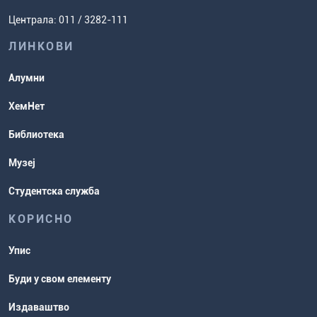
Задаци за спремање пријемног
Усавршавање за наставнике
Централа: 011 / 3282-111
испита
хемије
ЛИНКОВИ
Повереник за равноправност
Студентске организације
Алумни
Студентска служба
ХемНет
Распореди активности и испитни
Библиотека
рокови
Музеј
Студентска служба
КОРИСНО
Упис
Буди у свом елементу
Издаваштво