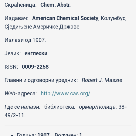
Скраћеница:
Chem. Abstr.
Издавач:
American Chemical Society
, Колумбус,
Сједињене Америчке Државе
Излази од 1907.
Језик:
енглески
ISSN:
0009-2258
Главни и одговорни уредник:
Robert J. Massie
Web
-адреса:
http://www.cas.org/
Где се налази:
библиотека,
ормар/полица:
38-
49/2-11.
Година:
1907.
Волумен:
1