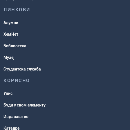
испита
хемије
ЛИНКОВИ
Повереник за равноправност
Студентске организације
Алумни
Студентска служба
ХемНет
Распореди активности и испитни
Библиотека
рокови
Музеј
Студентска служба
КОРИСНО
Упис
Буди у свом елементу
Издаваштво
Катедре