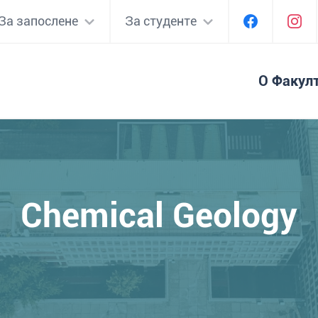
За запослене
За студенте
О Факул
Chemical Geology