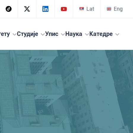
Lat
Eng
тету
Студије
Упис
Наука
Катедре