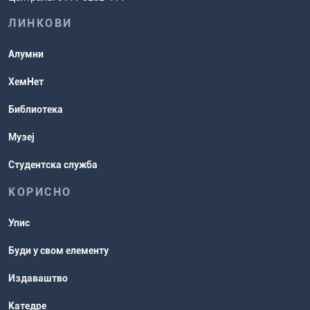
испита
хемије
ЛИНКОВИ
Повереник за равноправност
Студентске организације
Алумни
Студентска служба
ХемНет
Распореди активности и испитни
Библиотека
рокови
Музеј
Студентска служба
КОРИСНО
Упис
Буди у свом елементу
Издаваштво
Катедре