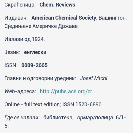
Скраћеница:
Chem. Reviews
Издавач:
American Chemical Society
, Вашингтон,
Сједињене Америчке Државе
Излази од 1924.
Језик:
енглески
ISSN:
0009-2665
Главни и одговорни уредник:
Josef Michl
Web
-адреса:
http://pubs.acs.org/cr
Online - full text edition; ISSN 1520-6890
Где се налази:
библиотека,
ормар/полица:
6/1-
5.