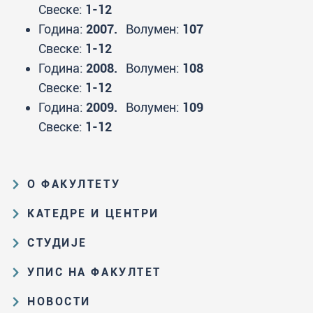
Свеске:
1-12
Година:
2007.
Волумен:
107
Свеске:
1-12
Година:
2008.
Волумен:
108
Свеске:
1-12
Година:
2009.
Волумен:
109
Свеске:
1-12
О ФАКУЛТЕТУ
Образовна и научна делатност
КАТЕДРЕ И ЦЕНТРИ
Организациона и управљачка
Катедра за аналитичку хемију
СТУДИЈЕ
структура
Катедра за биохемију
Пут студирања на ХФ
Закон о високом образовању и
УПИС НА ФАКУЛТЕТ
Катедра за наставу хемије
прописи Факултета
Основне и интегрисане академске
Резултати пријемних испита и
НОВОСТИ
Катедра за општу и неорганску
студије
Историја Факултета
ранг-листе