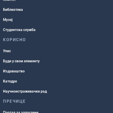
Распореди активности и испитни
Библиотека
рокови
Музеј
Студентска служба
КОРИСНО
Упис
Буди у свом елементу
Издаваштво
Катедре
Научноистраживачки рад
ПРЕЧИЦЕ
Портал за запослене