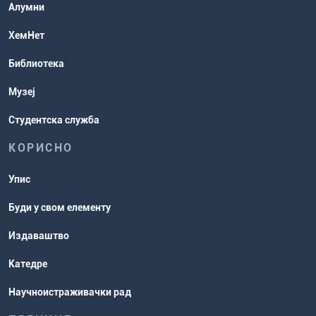
Студентске организације
Алумни
Студентска служба
ХемНет
Распореди активности и испитни
Библиотека
рокови
Музеј
Студентска служба
КОРИСНО
Упис
Буди у свом елементу
Издаваштво
Катедре
Научноистраживачки рад