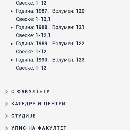
Свеске:
1-12
Година:
1987.
Волумен:
120
Свеске:
1-12,1
Година:
1988.
Волумен:
121
Свеске:
1-12,1
Година:
1989.
Волумен:
122
Свеске:
1-12
Година:
1990.
Волумен:
123
Свеске:
1-12
О ФАКУЛТЕТУ
Образовна и научна делатност
КАТЕДРЕ И ЦЕНТРИ
Организациона и управљачка
Катедра за аналитичку хемију
СТУДИЈЕ
структура
Катедра за биохемију
Пут студирања на ХФ
Закон о високом образовању и
УПИС НА ФАКУЛТЕТ