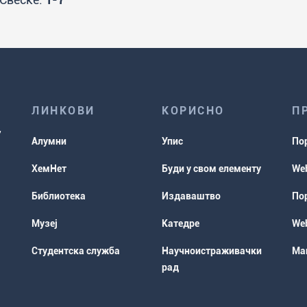
ЛИНКОВИ
КОРИСНО
П
Алумни
Упис
По
ХемНет
Буди у свом елементу
Web
Библиотека
Издаваштво
Пор
Музеј
Катедре
Web
Студентска служба
Научноистраживачки
Мап
рад