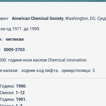
авач:
American Chemical Society
, Washington, DC, С
зи од 1971. до 1999.
ик:
енглески
N:
0009-2703
000. године носи наслов Chemical innovation
се налази:
ходник код лифта,
ормар/полица:
3.
Година:
1990.
Свеске:
1-12
Година:
1991.
Свеске:
1-7