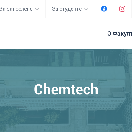
За запослене
За студенте
О Факул
Chemtech