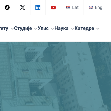
Lat
Eng
тету
Студије
Упис
Наука
Катедре