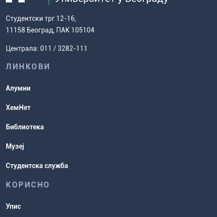
дисертације
како доћи до нас
факултет
Европски систем преноса бодова
Студентски трг 12-16,
Научноистраживачки рад
Ценовник студија
(ЕСПБ)
11158 Београд, ПАК 105104
Задаци за спремање пријемног
Усавршавање за наставнике
Централа: 011 / 3282-111
испита
хемије
ЛИНКОВИ
Повереник за равноправност
Студентске организације
Алумни
Студентска служба
ХемНет
Распореди активности и испитни
Библиотека
рокови
Музеј
Студентска служба
КОРИСНО
Упис