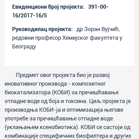
Евиденциони број пројекта: 391-00-
16/2017-16/5
Руководилац пројекта:
др Зоран Вујчић,
редовни професор Хемијског факултета у
Београду
Предмет овог пројекта био је развој
иновативног производа - композитног
биокатализатора (КОБИ) за пречишћавање
отпадне воде од боја и токсина. Циљ пројекта је
производња КОБИ-ја и оптимизација његове
употребе за пречишћавање отпадне воде
(уклањањем ксенобиотика). КОБИ се састоји од
комбинације специфичних биофилтера и других