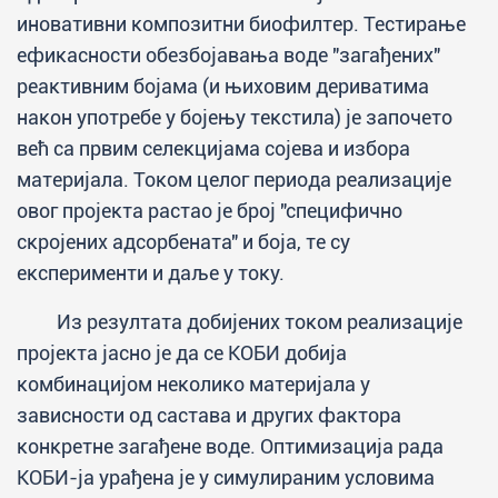
иновативни композитни биофилтер. Тестирање
ефикасности обезбојавања воде "загађених"
реактивним бојама (и њиховим дериватима
након употребе у бојењу текстила) је започето
већ са првим селекцијама сојева и избора
материјала. Током целог периода реализације
овог пројекта растао је број "специфично
скројених адсорбената" и боја, те су
експерименти и даље у току.
Из резултата добијених током реализације
пројекта јасно је да се КОБИ добија
комбинацијом неколико материјала у
зависности од састава и других фактора
конкретне загађене воде. Оптимизација рада
КОБИ-ја урађена је у симулираним условима