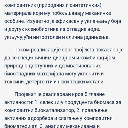
композитних (природних и синтетичких)
материјала који му побољшавају механичке
особине. Изузетно је ефикасан у уклањању боја
и другух ксенобиотика из отпадне воде,
укључујући нитротолен и слична једињења.
Током реализације овог пројекта показано је
да се специфичним дизајном и комбинацијом
природно доступних и дериватизованих
биоотпадних материјала могу уклонити и
токсини, детергенти и неки тешки метали.
Пројекат је реализован кроз 5 главне
активности: 1. селекцију продуцента биомаса за
композитни биокатализатор, 2. прављење
активних адсорбера и слагање у композитни
биоматеријал, 3. анализу механизама и