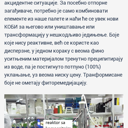
акцидентне ситуације. За посебно отпорне
загађиваче, потребно је само комбиновати
елементе из наше палете и наћи ће се увек нови
КОБИ за његово или уништавање или
трансформацију у нешкодљиво једињење. Боје
које нису реактивне, већ се користе као
дисперзне, у једном кoраку с веома фино
уситњеним материјалом тренутно преципитирају
из воде, па је постигнутo потпуно (100%)
уклањање, уз веома ниску цену. Транформисане
боје не ометају фиторемедијацију.