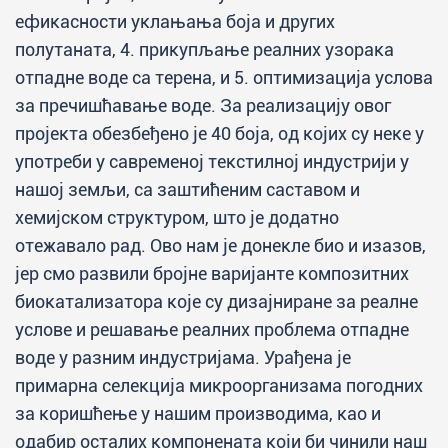
ефикасности уклањања боја и других
полутаната, 4. прикупљање реалних узорака
отпадне воде са терена, и 5. оптимизација услова
за пречишћавање воде. За реализацију овог
пројекта обезбеђено је 40 боја, од којих су неке у
употреби у савременој текстилној индустрији у
нашој земљи, са заштићеним саставом и
хемијском структуром, што је додатно
отежавало рад. Ово нам је донекле био и изазов,
јер смо развили бројне варијанте композитних
биокатализатора које су дизајниране за реалне
услове и решавање реалних проблема отпадне
воде у разним индустријама. Урађена је
примарна селекција микроорганизама погодних
за коришћење у нашим производима, као и
одабир осталих компонената који би чинили наш