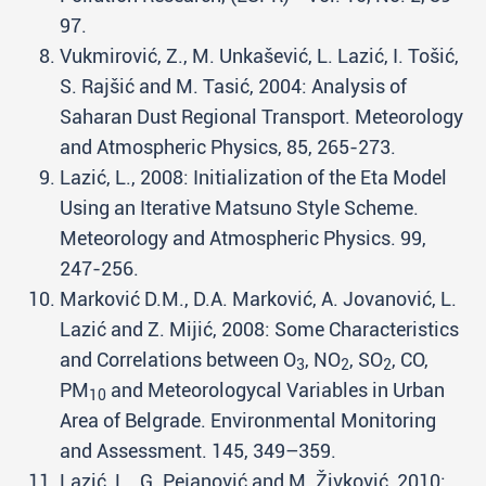
97.
Vukmirović, Z., M. Unkašević, L. Lazić, I. Tošić,
S. Rajšić and M. Tasić, 2004: Analysis of
Saharan Dust Regional Transport. Meteorology
and Atmospheric Physics, 85, 265-273.
Lazić, L., 2008: Initialization of the Eta Model
Using an Iterative Matsuno Style Scheme.
Meteorology and Atmospheric Physics. 99,
247-256.
Marković D.M., D.A. Marković, A. Jovanović, L.
Lazić and Z. Mijić, 2008: Some Characteristics
and Correlations between O
, NO
, SO
, CO,
3
2
2
PM
and Meteorologycal Variables in Urban
10
Area of Belgrade. Environmental Monitoring
and Assessment. 145, 349–359.
Lazić, L., G. Pejanović and M. Živković, 2010: