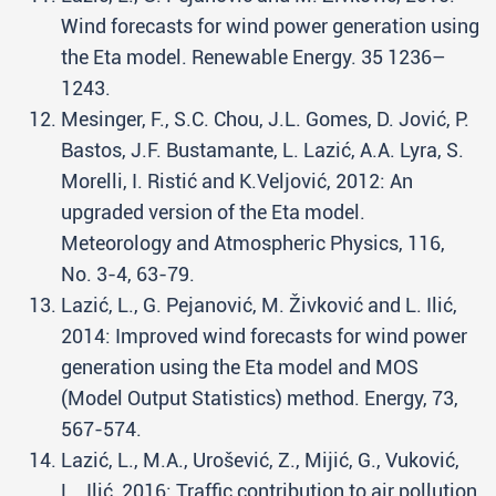
Wind forecasts for wind power generation using
the Eta model. Renewable Energy. 35 1236–
1243.
Mesinger, F., S.C. Chou, J.L. Gomes, D. Jović, P.
Bastos, J.F. Bustamante, L. Lazić, A.A. Lyra, S.
Morelli, I. Ristić and K.Veljović, 2012: An
upgraded version of the Eta model.
Meteorology and Atmospheric Physics, 116,
No. 3-4, 63-79.
Lazić, L., G. Pejanović, M. Živković and L. Ilić,
2014: Improved wind forecasts for wind power
generation using the Eta model and MOS
(Model Output Statistics) method. Energy, 73,
567-574.
Lazić, L., M.A., Urošević, Z., Mijić, G., Vuković,
L., Ilić, 2016: Traffic contribution to air pollution