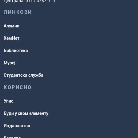
Централа: 011 / 3282-111
испита
хемије
ЛИНКОВИ
Повереник за равноправност
Студентске организације
Алумни
Студентска служба
ХемНет
Распореди активности и испитни
Библиотека
рокови
Музеј
Студентска служба
КОРИСНО
Упис
Буди у свом елементу
Издаваштво