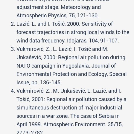
adjustment stage. Meteorology and
Atmospheric Physics, 75, 121-130.
Lazić, L. and I. Tošić, 2000: Sensitivity of
forecast trajectories in strong local winds to the
wind data frequency. Idojaras, 104, 91-107.
Vukmirović, Z., L. Lazić, I. Tošić and M.
Unkašević, 2000: Regional air pollution during
NATO campaign in Yugoslavia. Journal of
Environmental Protection and Ecology, Special
Issue, pp. 136-145.
Vukmirović, Z., M. Unkašević, L. Lazić, and I.
Tošić, 2001: Regional air pollution caused by a
simultaneous destruction of major industrial
sources in a war zone. The case of Serbia in
April 1999. Atmospheric Environment. 35/15,
2773-2782.