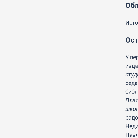
Студентска служба
Обл
Распореди активности и испитни
рокови
Исто
Ост
У пе
изда
студ
реда
библ
Плат
шко
радо
Неди
Павл