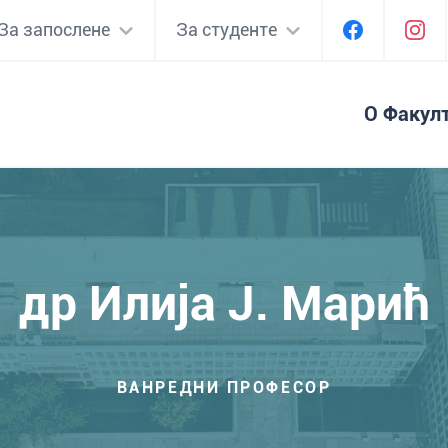
За запослене
За студенте
О Факул
др Илија Ј. Марић
ВАНРЕДНИ ПРОФЕСОР