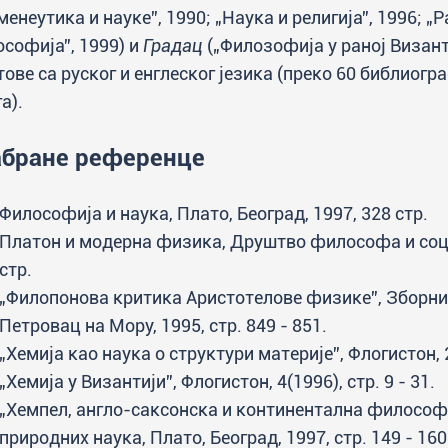
менеутика и науке”, 1990; „Наука и религија”, 1996; „
софија”, 1999) и
Градац
(„Филозофија у раној Визан
тове са руског и енглеског језика (преко 60 библиогр
а).
бране референце
Философија и наука, Плато, Београд, 1997, 328 стр.
Платон и модерна физика, Друштво философа и соци
стр.
„Филопонова критика Аристотелове физике”, Зборник
Петровац на Мору, 1995, стр. 849 - 851.
„Хемија као наука о структури материје”, Флогистон, 2
„Хемија у Византији”, Флогистон, 4(1996), стр. 9 - 31.
„Хемпел, англо-саксонска и континентална философиј
природних наука, Плато, Београд, 1997, стр. 149 - 160