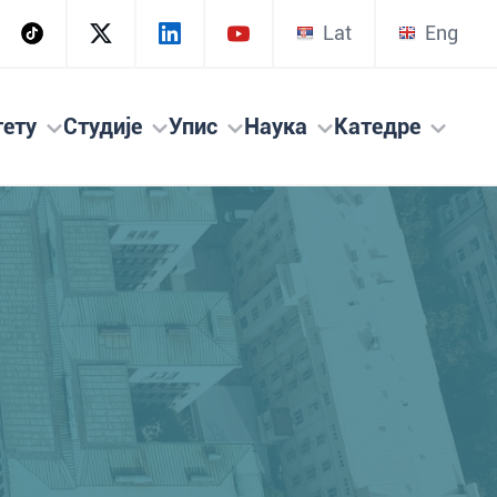
Lat
Eng
тету
Студије
Упис
Наука
Катедре