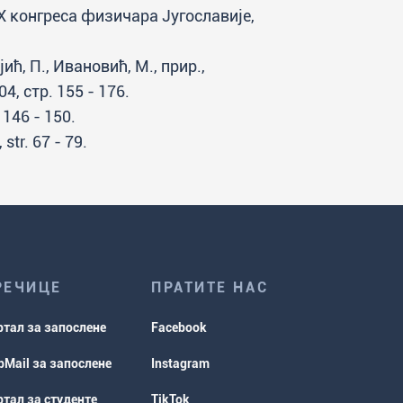
 конгреса физичара Југославије,
ић, П., Ивановић, М., прир.,
, стр. 155 - 176.
 146 - 150.
tr. 67 - 79.
РЕЧИЦЕ
ПРАТИТЕ НАС
ртал за запослене
Facebook
Mail за запослене
Instagram
тал за студенте
TikTok