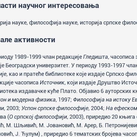
асти научног интересовања
рија науке, философија науке, историја српске фило
але активности
риоду 1989-1999 члан редакције
Гледишта
, часописа 
је Београдски универзитет. У периоду 1993-1997 чла
ије
, као и пратеће библиотеке које издаје Српско фи
кције часописа
Источник
, који издаје Друштво Исто
иотека издавачке куће Плато. Објавио 6 ауторских к
он и модерна физика
, 1997;
Философија на истоку Е
ли
, 2003;
Успон српске философије
, 2004;
На ефеском
ва (
О српској философији
, 2003), приредио 20 књига
ћ, М. Шљивић, М. Јовановић, М. Арер, Б. Петронијевић
овић, Ј. Ћулум) , приредио 6 тематских бројева часо