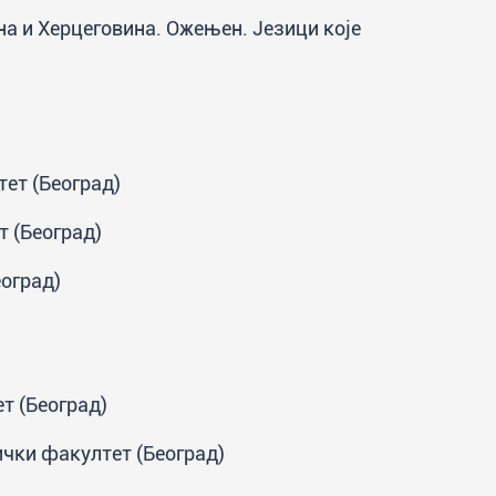
сна и Херцеговина. Ожењен. Језици које
тет (Београд)
 (Београд)
оград)
т (Београд)
ички факултет (Београд)