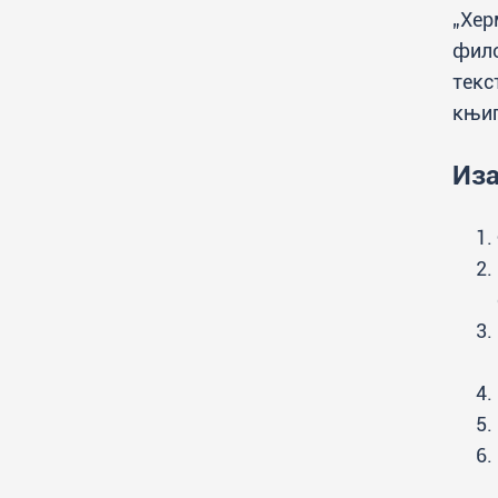
„Хер
фило
текс
књиг
Иза