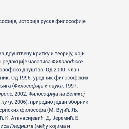
софије, историја руске философије.
за друштвену критку и теорију, који
н редакције часописа
Филозофске
лозофско друштво. Од 2000. члан
чник. Од 1996. уредник философских
њига (
Философија и наука
, 1997;
вропе
, 2002;
Философија на Великој
 путу
, 2006), приредио један зборник
 српских философа (М. Вујић, Љ.
, К. Атанасијевић, Д. Јеремић, Б.
писа
Гледишта
(међу којима и