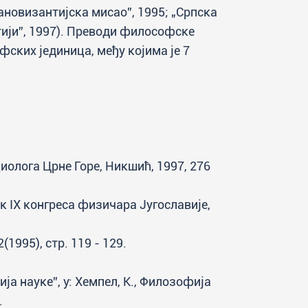
Рановизантијска мисао”, 1995; „Српска
тији”, 1997). Преводи философске
афских јединица, међу којима је 7
олога Црне Горе, Никшић, 1997, 276
 IX конгреса физичара Југославије,
(1995), стр. 119 - 129.
а науке”, у: Хемпел, К., Филозофија
.