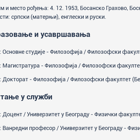
м и место рођења: 4. 12. 1953, Босанско Грахово, Бо
сти: српски (матерњи), енглески и руски.
разовање и усавршавања
: Основне студије - Филозофија / Филозофски факул
: Магистратура - Филозофија / Филозофски факултет
: Докторат - Филозофија / Филозофски факултет (Бе
тање у служби
: Доцент / Универзитет у Београду - Физички факулте
: Ванредни професор / Универзитет у Београду - Физ