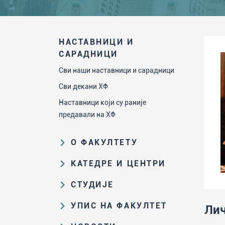
НАСТАВНИЦИ И
САРАДНИЦИ
Сви наши наставници и сарадници
Сви декани ХФ
Наставници који су раније
предавали на ХФ
О ФАКУЛТЕТУ
Образовна и научна делатност
КАТЕДРЕ И ЦЕНТРИ
Организациона и управљачка
Катедра за аналитичку хемију
СТУДИЈЕ
структура
Катедра за биохемију
Пут студирања на ХФ
Закон о високом образовању и
УПИС НА ФАКУЛТЕТ
Лич
Катедра за наставу хемије
прописи Факултета
Основне и интегрисане академске
Резултати пријемних испита и