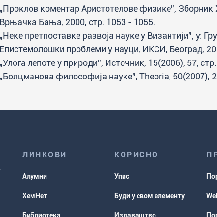
„Проклов коментар Аристотелове физике”, Зборник X
Врњачка Бања, 2000, стр. 1053 - 1055.
„Неке претпоставке развоја науке у Византији”, у: Груј
Епистемолошки проблеми у науци, ИКСИ, Београд, 2004
„Улога лепоте у природи”, Источник, 15(2006), 57, стр.
„Болцманова философија науке”, Theoria, 50(2007), 2, s
ЛИНКОВИ
КОРИСНО
П
Алумни
Упис
По
ХемНет
Буди у свом елементу
Web
Библиотека
Издаваштво
Пор