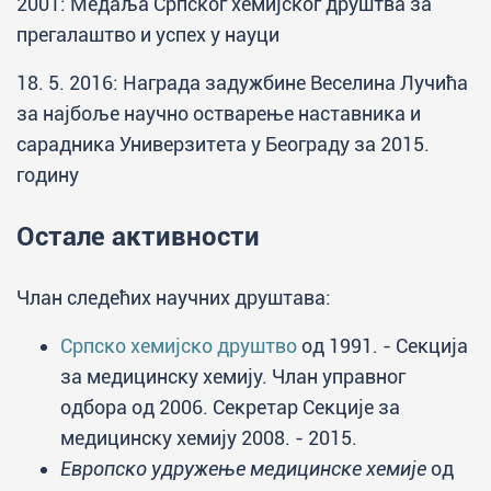
2001: Медаља Српског хемијског друштва за
прегалаштво и успех у науци
18. 5. 2016: Награда задужбине Веселина Лучића
за најбоље научно остварење наставника и
сарадника Универзитета у Београду за 2015.
годину
Остале активности
Члан следећих научних друштава:
Српско хемијско друштво
од 1991. - Секција
за медицинску хемију. Члан управног
одбора од 2006. Секретар Секције за
медицинску хемију 2008. - 2015.
Европско удружење медицинске хемије
од