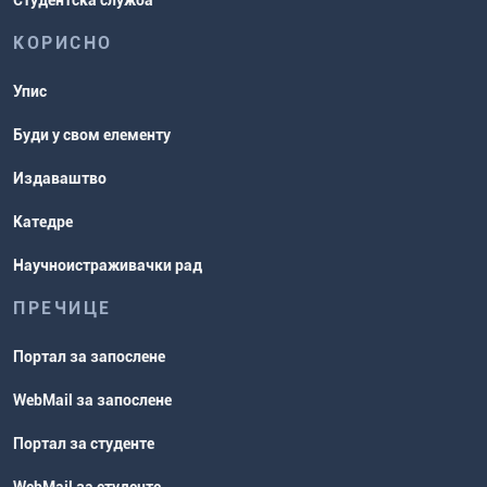
Студентска служба
КОРИСНО
Упис
Буди у свом елементу
Издаваштво
Катедре
Научноистраживачки рад
ПРЕЧИЦЕ
Портал за запослене
WebMail за запослене
Портал за студенте