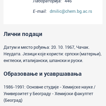
Лабораторија:
446
E-mail:
dmilic@chem.bg.ac.rs
Лични подаци
Датум и место рођења: 20. 10. 1967, Чачак.
Неудата. Језици које користи: српски (матерњи),
енглески, италијански, шпански и руски.
Образовање и усавршавања
1986-1991: Основне студије - Хемијске науке /
Универзитет у Београду - Хемијски факултет
(Београд)