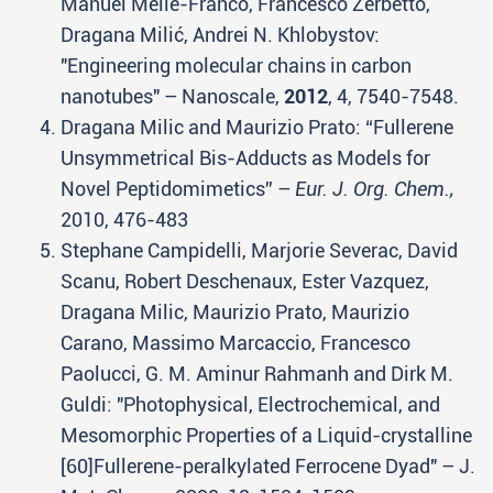
Manuel Melle-Franco,
Francesco Zerbetto,
Dragana Milić,
Andrei N. Khlobystov:
"Engineering molecular chains in carbon
nanotubes" – Nanoscale,
2012
, 4, 7540-7548.
Dragana Milic and Maurizio Prato: “Fullerene
Unsymmetrical Bis-Adducts as Models for
Novel Peptidomimetics” –
Eur. J. Org. Chem.,
2010, 476-483
Stephane Campidelli, Marjorie Severac, David
Scanu, Robert Deschenaux, Ester Vazquez,
Dragana Milic, Maurizio Prato, Maurizio
Carano, Massimo Marcaccio, Francesco
Paolucci, G. M. Aminur Rahmanh and Dirk M.
Guldi: "Photophysical, Electrochemical, and
Mesomorphic Properties of a Liquid-crystalline
[60]Fullerene-peralkylated Ferrocene Dyad" – J.