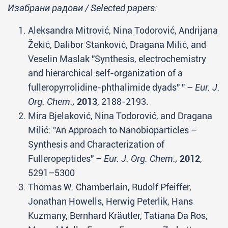
Изабрани радови / Selected papers:
Aleksandra Mitrović, Nina Todorović, Andrijana
Žekić, Dalibor Stanković, Dragana Milić, and
Veselin Maslak "Synthesis, electrochemistry
and hierarchical self-organization of a
fulleropyrrolidine-phthalimide dyads" " –
Eur. J.
Org. Chem.,
2013
, 2188-2193.
Mira Bjelaković, Nina Todorović, and Dragana
Milić: "An Approach to Nanobioparticles –
Synthesis and Characterization of
Fulleropeptides" –
Eur. J. Org. Chem.,
2012
,
5291–5300
Thomas W. Chamberlain,
Rudolf Pfeiffer,
Jonathan Howells,
Herwig Peterlik,
Hans
Kuzmany, Bernhard Kräutler,
Tatiana Da Ros,