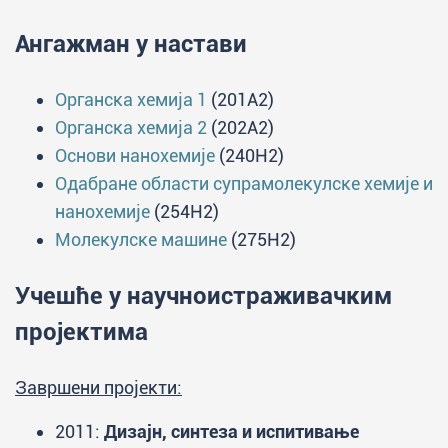
Ангажман у настави
Органска хемија 1
(201A2)
Органска хемија 2
(202A2)
Основи нанохемије
(240H2)
Одабране области супрамолекулске хемије и
нанохемије
(254H2)
Молекулске машине
(275H2)
Учешће у научноистраживачким
пројектима
Завршени пројекти:
2011:
Дизајн, синтеза и испитивање