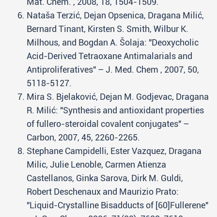
Mat. Chem. , 2008, 18, 1504-1509.
Nataša Terzić, Dejan Opsenica, Dragana Milić,
Bernard Tinant, Kirsten S. Smith, Wilbur K.
Milhous, and Bogdan A. Šolaja: "Deoxycholic
Acid-Derived Tetraoxane Antimalarials and
Antiproliferatives" – J. Med. Chem , 2007, 50,
5118-5127.
Mira S. Bjelaković, Dejan M. Godjevac, Dragana
R. Milić: "Synthesis and antioxidant properties
of fullero-steroidal covalent conjugates" –
Carbon, 2007, 45, 2260-2265.
Stephane Campidelli, Ester Vazquez, Dragana
Milic, Julie Lenoble, Carmen Atienza
Castellanos, Ginka Sarova, Dirk M. Guldi,
Robert Deschenaux and Maurizio Prato:
"Liquid-Crystalline Bisadducts of [60]Fullerene"