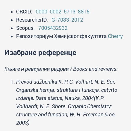
ORCID:
0000-0002-5713-8815
ResearcherID:
G-7083-2012
Scopus:
7005432932
Репозиторијум Хемијског факултета
Cherry
Изабране референце
Књиге и ревијални радови / Books and reviews:
Prevod udžbenika K. P. C. Volhart, N. E. Šor:
Organska hemja: struktura i funkcja, četvrto
izdanje, Data status, Nauka, 2004(K.P.
Vollhardt, N. E. Shore: Organic Chemistry:
structure and function, W. H. Freeman & co,
2003)