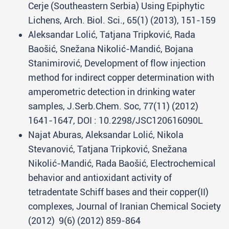
Cerje (Southeastern Serbia) Using Epiphytic
Lichens, Arch. Biol. Sci., 65(1) (2013), 151-159
Aleksandar Lolić, Tatjana Tripković, Rada
Baošić, Snežana Nikolić-Mandić, Bojana
Stanimirović, Development of flow injection
method for indirect copper determination with
amperometric detection in drinking water
samples, J.Serb.Chem. Soc, 77(11) (2012)
1641-1647, DOI : 10.2298/JSC120616090L
Najat Aburas, Aleksandar Lolić, Nikola
Stevanović, Tatjana Tripković, Snežana
Nikolić-Mandić, Rada Baošić, Electrochemical
behavior and antioxidant activity of
tetradentate Schiff bases and their copper(II)
complexes, Journal of Iranian Chemical Society
(2012) 9(6) (2012) 859-864