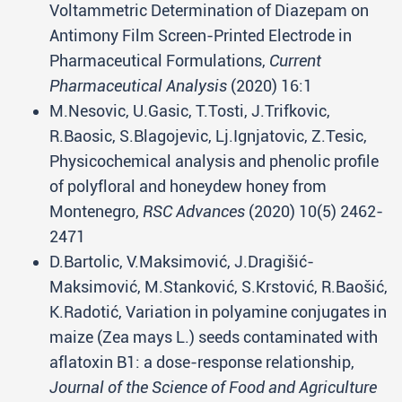
Voltammetric Determination of Diazepam on
Antimony Film Screen-Printed Electrode in
Pharmaceutical Formulations,
Current
Pharmaceutical Analysis
(2020) 16:1
M.Nesovic, U.Gasic, T.Tosti, J.Trifkovic,
R.Baosic, S.Blagojevic, Lj.Ignjatovic, Z.Tesic,
Physicochemical analysis and phenolic profile
of polyfloral and honeydew honey from
Montenegro,
RSC Advances
(2020) 10(5) 2462-
2471
D.Bartolic, V.Maksimović, J.Dragišić-
Maksimović, M.Stanković, S.Krstović, R.Baošić,
K.Radotić, Variation in polyamine conjugates in
maize (Zea mays L.) seeds contaminated with
aflatoxin B1: a dose-response relationship,
Journal of the Science of Food and Agriculture