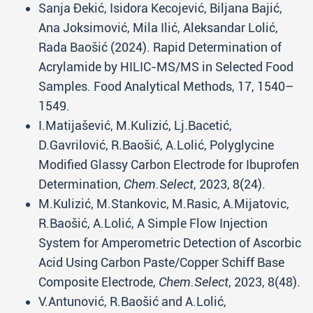
Sanja Đekić, Isidora Kecojević, Biljana Bajić,
Ana Joksimović, Mila Ilić, Aleksandar Lolić,
Rada Baošić (2024). Rapid Determination of
Acrylamide by HILIC-MS/MS in Selected Food
Samples. Food Analytical Methods, 17, 1540–
1549.
I.Matijašević, M.Kulizić, Lj.Bacetić,
D.Gavrilović, R.Baošić, A.Lolić, Polyglycine
Modified Glassy Carbon Electrode for Ibuprofen
Determination,
Chem.Select
, 2023, 8(24).
M.Kulizić, M.Stankovic, M.Rasic, A.Mijatovic,
R.Baošić, A.Lolić, A Simple Flow Injection
System for Amperometric Detection of Ascorbic
Acid Using Carbon Paste/Copper Schiff Base
Composite Electrode,
Chem.Select
, 2023, 8(48).
V.Antunović, R.Baošić and A.Lolić,