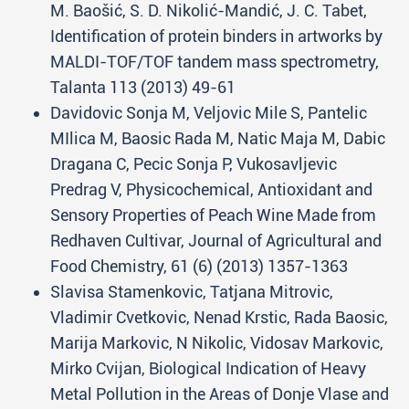
M. Baošić, S. D. Nikolić-Mandić, J. C. Tabet,
Identification of protein binders in artworks by
MALDI-TOF/TOF tandem mass spectrometry,
Talanta 113 (2013) 49-61
Davidovic Sonja M, Veljovic Mile S, Pantelic
MIlica M, Baosic Rada M, Natic Maja M, Dabic
Dragana C, Pecic Sonja P, Vukosavljevic
Predrag V, Physicochemical, Antioxidant and
Sensory Properties of Peach Wine Made from
Redhaven Cultivar, Journal of Agricultural and
Food Chemistry, 61 (6) (2013) 1357-1363
Slavisa Stamenkovic, Tatjana Mitrovic,
Vladimir Cvetkovic, Nenad Krstic, Rada Baosic,
Marija Markovic, N Nikolic, Vidosav Markovic,
Mirko Cvijan, Biological Indication of Heavy
Metal Pollution in the Areas of Donje Vlase and