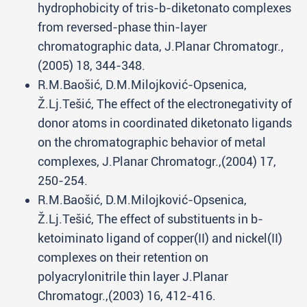
hydrophobicity of tris-b-diketonato complexes
from reversed-phase thin-layer
chromatographic data, J.Planar Chromatogr.,
(2005) 18, 344-348.
R.M.Baošić, D.M.Milojković-Opsenica,
Ž.Lj.Tešić, The effect of the electronegativity of
donor atoms in coordinated diketonato ligands
on the chromatographic behavior of metal
complexes, J.Planar Chromatogr.,(2004) 17,
250-254.
R.M.Baošić, D.M.Milojković-Opsenica,
Ž.Lj.Tešić, The effect of substituents in b-
ketoiminato ligand of copper(II) and nickel(II)
complexes on their retention on
polyacrylonitrile thin layer J.Planar
Chromatogr.,(2003) 16, 412-416.