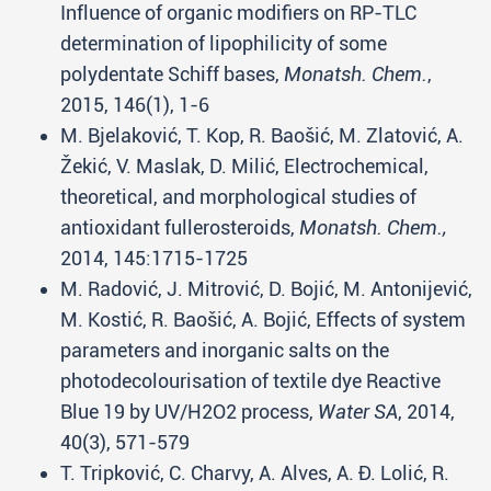
Influence of organic modifiers on RP-TLC
determination of lipophilicity of some
polydentate Schiff bases,
Monatsh. Chem.
,
2015, 146(1), 1-6
M. Bjelaković, T. Kop, R. Baošić, M. Zlatović, A.
Žekić, V. Maslak, D. Milić, Electrochemical,
theoretical, and morphological studies of
antioxidant fullerosteroids,
Monatsh. Chem.,
2014, 145:1715-1725
M. Radović, J. Mitrović, D. Bojić, M. Antonijević,
M. Kostić, R. Baošić, A. Bojić, Effects of system
parameters and inorganic salts on the
photodecolourisation of textile dye Reactive
Blue 19 by UV/H2O2 process,
Water SA
, 2014,
40(3), 571-579
T. Tripković, C. Charvy, A. Alves, A. Đ. Lolić, R.