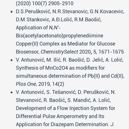
(2020) 100(7) 2905-2910
D.S.Perušković, N.R.Stevanovic, G.N.Kovacevic,
D.M.Stankovic, A.Đ.Lolić, R.M.Baošić,
Application of
N,N'‐
Bis(acetylacetonato)propylenediimine
Copper(II) Complex as Mediator for Glucose
Biosensor,
ChemistrySelect
2020
,
5, 1671-1675
V. Antunović, M. Ilić, R. Baošić, D. Jelić, A. Lolić,
Synthesis of MnCo2O4 as modifiers for
simultaneous determination of Pb(II) and Cd(II),
Plos One
, 2019, 14(2)
V. Antunović, S. Tešanović, D. Perušković, N.
Stevanović, R. Baošić
,
S. Mandić, A. Lolić,
Development of a Flow Injection System for
Differential Pulse Amperometry and Its
Application for Diazepam Determination.
J.