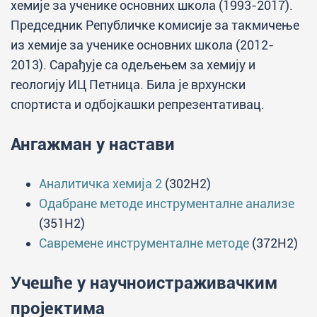
хемије за ученике основних школа (1993-2017).
Председник Републичке комисије за такмичење
из хемије за ученике основних школа (2012-
2013). Сарађује са одељењем за хемију и
геологију ИЦ Петница. Била је врхунски
спортиста и одбојкашки репрезентативац.
Ангажман у настави
Аналитичка хемија 2
(302H2)
Одабране методе инструменталне анализе
(351H2)
Савремене инструменталне методе
(372H2)
Учешће у научноистраживачким
пројектима