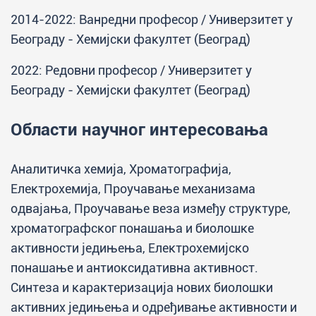
2014-2022: Ванредни професор / Универзитет у
Београду - Хемијски факултет (Београд)
2022: Редовни професор / Универзитет у
Београду - Хемијски факултет (Београд)
Области научног интересовања
Аналитичка хемија, Хроматографија,
Електрохемија, Проучавање механизама
одвајања, Проучавање веза између структуре,
хроматографског понашања и биолошке
активности једињења, Електрохемијско
понашање и антиоксидативна активност.
Синтеза и карактеризација нових биолошки
активних једињења и одређивање активности и