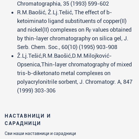
Chromatographia, 35 (1993) 599-602
R.M.Baošić, Ž.Lj.Tešić, The effect of b-
ketoiminato ligand substituents of copper(II)
and nickel(II) complexes on R
values obtained
F
by thin-layer chromatography on silica gel, J.
Serb. Chem. Soc., 60(10) (1995) 903-908
Ž.Lj.Tešić,R.M.Baošić
,
D.M.Milojković-
Opsenica,Thin-layer chromatography of mixed
tris-b-diketonato metal complexes on
polyacrylonitrile sorbent, J. Chromatogr. A, 847
(1999) 303-306
НАСТАВНИЦИ И
САРАДНИЦИ
Сви наши наставници и сарадници