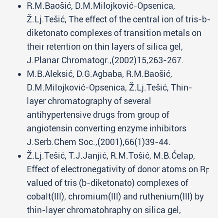
R.M.Baošić, D.M.Milojković-Opsenica,
Ž.Lj.Tešić, The effect of the central ion of tris-b-
diketonato complexes of transition metals on
their retention on thin layers of silica gel,
J.Planar Chromatogr.,(2002)15,263-267.
M.B.Aleksić, D.G.Agbaba, R.M.Baošić,
D.M.Milojković-Opsenica, Ž.Lj.Tešić, Thin-
layer chromatography of several
antihypertensive drugs from group of
angiotensin converting enzyme inhibitors
J.Serb.Chem Soc.,(2001),66(1)39-44.
Ž.Lj.Tešić, T.J.Janjić, R.M.Tošić, M.B.Ćelap,
Effect of electronegativity of donor atoms on R
F
valued of tris (b-diketonato) complexes of
cobalt(III), chromium(III) and ruthenium(III) by
thin-layer chromatohraphy on silica gel,