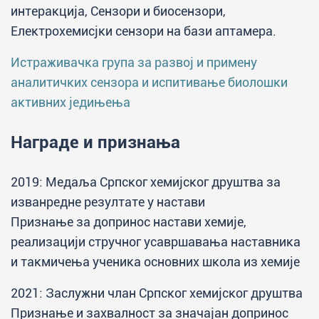
интеракција, Сензори и биосензори,
Eлектрохемисјки сензори на бази аптамера.
Истраживачка група за развој и примену
аналитичких сензора и испитивање биолошки
активних једињења
Награде и признања
2019: Медаља Српског хемијског друштва за
изванредне резултате у настави
Признање за допринос настави хемије,
реализацији стручног усавршавања наставника
и такмичења ученика основних школа из хемије
2021: Заслужни члан Српског хемијског друштва
Признање и захвалност за значајан допринос