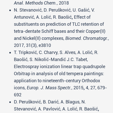
Anal. Methods Chem.
, 2018
N. Stevanović, D. Perušković, U. Gašić, V.
Antunović, A. Lolić, R. Baošić
,
Effect of
substituents on prediction of TLC retention of
tetra-dentate Schiff bases and their Copper(II)
and Nickel(II) complexes,
Biomed. Chromatogr.
,
2017, 31(3), e3810
T. Tripković, C. Charvy, S. Alves, A. Lolić, R.
Baošić, S. Nikolić-Mandić Ј.C. Tabet,
Electrospray ionization linear trap quadrupole
Orbitrap in analysis of old tempera paintings:
application to nineteenth-century Orthodox
icons,
Europ. J. Mass Spectr.
, 2015
,
4, 27, 679-
692
D. Perušković, B. Darić, A. Blagus, N.
Stevanović, A. Pavlović, A. Lolić, R. Baošić
,