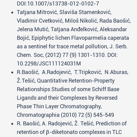
DOI:10.1007/s13738-012-0102-7
Tatjana Mitrović, Slaviša Stamenković,
Vladimir Cvetković, Miloš Nikolić, Rada Baošić,
Jelena Mutić, Tatjana Anđelković, Aleksandar
Bojić, Epiphytic lichen Flavoparmelia caperata
as a sentinel for trace metal pollution, J. Serb.
Chem. Soc, (2012) 77 (9) 1301-1310. DOI:
10.2298/JSC111124031M
R.Baošić, A.Radojević, T.Tripković, N.Aburas,
Ž.Tešić, Quantitative Retention-Property
Relationships Studies of some Schiff Base
Ligands and their Complexes by Reversed
Phase Thin Layer Chromatography,
Chromatographia (2010) 72 (5) 545-549
R. Baošić, A. Radojević, Ž. Tešić, Prediction of
retention of β-diketonato complexes in TLC