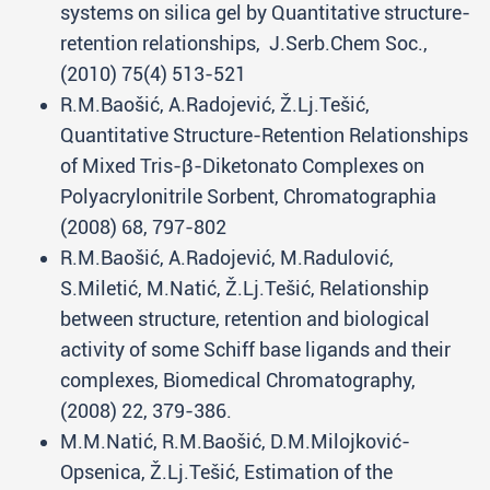
systems on silica gel by Quantitative structure-
retention relationships, J.Serb.Chem Soc.,
(2010) 75(4) 513-521
R.M.Baošić, A.Radojević, Ž.Lj.Tešić,
Quantitative Structure-Retention Relationships
of Mixed Tris-β-Diketonato Complexes on
Polyacrylonitrile Sorbent, Chromatographia
(2008) 68, 797-802
R.M.Baošić, A.Radojević, M.Radulović,
S.Miletić, M.Natić, Ž.Lj.Tešić, Relationship
between structure, retention and biological
activity of some Schiff base ligands and their
complexes, Biomedical Chromatography,
(2008) 22, 379-386.
M.M.Natić, R.M.Baošić, D.M.Milojković-
Opsenica, Ž.Lj.Tešić, Estimation of the