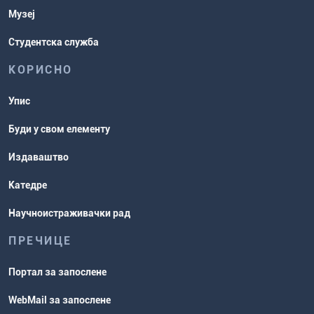
Музеј
Студентска служба
КОРИСНО
Упис
Буди у свом елементу
Издаваштво
Катедре
Научноистраживачки рад
ПРЕЧИЦЕ
Портал за запослене
WebMail за запослене