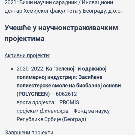
2021: Виши научни сарадник / Иновациони
центар Хемијског факултета у Београду, д.о.о.
Учешће у научноистраживачким
пројектима
Активни пројекти:
2020-2022:
Ка "зеленој" и одрживој
полимерној индустрији: Засићене
полиестерске смоле на биобазној основи
(POLYGREEN)
– 6062612
врста пројекта:
PROMIS
пројекат финансира:
Фонд за науку
Републике Србије (Београд)
Завршени пројекти: