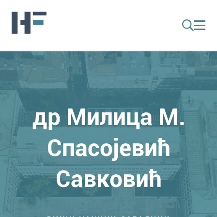
др Милица М.
Спасојевић
Савковић