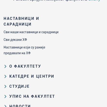
НАСТАВНИЦИ И
САРАДНИЦИ
Сви наши наставници и сарадници
Сви декани ХФ
Наставници који су раније
предавали на ХФ
О ФАКУЛТЕТУ
Образовна и научна делатност
КАТЕДРЕ И ЦЕНТРИ
Организациона и управљачка
Катедра за аналитичку хемију
СТУДИЈЕ
структура
Катедра за биохемију
Пут студирања на ХФ
Закон о високом образовању и
УПИС НА ФАКУЛТЕТ
Катедра за наставу хемије
прописи Факултета
Основне и интегрисане академске
Резултати пријемних испита и
НОВОСТИ