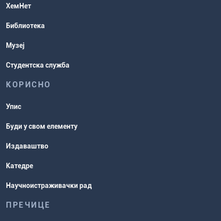
Студентска служба
ХемНет
Распореди активности и испитни
Библиотека
рокови
Музеј
Студентска служба
КОРИСНО
Упис
Буди у свом елементу
Издаваштво
Катедре
Научноистраживачки рад
ПРЕЧИЦЕ