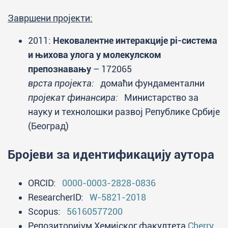
Завршени пројекти:
2011:
Нековалентне интеракције рi-система
и њихова улога у молекулском
препознавању
– 172065
врста пројекта:
домаћи фундаментални
пројекат финансира:
Министарство за
науку и технолошки развој Републике Србије
(Београд)
Бројеви за идентификацију аутора
ORCID:
0000-0003-2828-0836
ResearcherID:
W-5821-2018
Scopus:
56160577200
Репозиторијум Хемијског факултета
Cherry