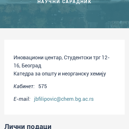
НАУЧНИ САРАДНИК
Иновациони центар, Студентски трг 12-
16, Београд
Катедра за општу и неорганску хемију
Кабинет:
575
E-mail:
jbfilipovic@chem.bg.ac.rs
Лични подаци