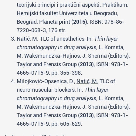
teorijski principi i praktični aspekti. Praktikum,
Hemijski fakultet Univerziteta u Beogradu,
Beograd, Planeta print (
2015
), ISBN: 978-86-
7220-068-3, 176 str.
Natić, M.
TLC of anesthetics, In:
Thin layer
chromatography in drug analysi
s, L. Komsta,
M. Waksmundzka-Hajnos, J. Sherma (Editors),
Taylor and Frensis Group (
2013
), ISBN: 978-1-
4665-0715-9, pp. 355-398.
Milojković-Opsenica, D.,
Natić, M.
TLC of
neuromuscular blockers, In:
Thin layer
chromatography in drug analysis
, L. Komsta,
M. Waksmundzka-Hajnos, J. Sherma (Editors),
Taylor and Frensis Group (
2013
), ISBN: 978-1-
4665-0715-9, pp. 605-629.