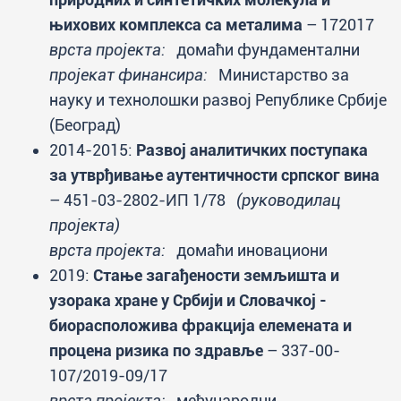
њихових комплекса са металима
– 172017
врста пројекта:
домаћи фундаментални
пројекат финансира:
Министарство за
науку и технолошки развој Републике Србије
(Београд)
2014-2015:
Развој аналитичких поступака
за утврђивање аутентичности српског вина
– 451-03-2802-ИП 1/78
(руководилац
пројекта)
врста пројекта:
домаћи иновациони
2019:
Стање загађености земљишта и
узорака хране у Србији и Словачкој -
биорасположива фракција елемената и
процена ризика по здравље
– 337-00-
107/2019-09/17
врста пројекта:
међународни