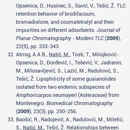
Opsenica, D., Husinec, S., Savić, V., Tešić, Ž. TLC
retention behavior of brodifacoum,
bromadiolone, and coumatetralyl and their
impurities on different adsorbents.
Journal of
Planar Chromatography - Modern TLC
(
2009
),
22(5), pp. 333-343.
Atrrog, A.A.B.,
Natić, M.
, Tosti, T., Milojković-
Opsenica, D., Đorđević, I., Tešević, V., Jadranin,
M., Milosavljević, S., Lazić, M., Radulović, S.,
Tešić, Ž. Lipophilicity of some guaianolides
isolated from two endemic subspecies of
Amphoricarpos neumayeri
(Asteraceae) from
Montenegro.
Biomedical Chromatography
(
2009
), 23(3), pp. 250-256.
Baošić, R., Radojević, A., Radulović, M., Miletić,
S.,
Natić, M.
, Tešić, Ž. Relationships between