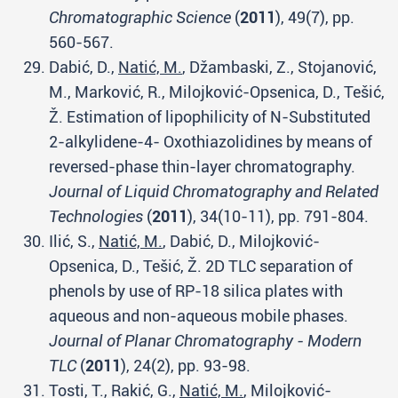
Chromatographic Science
(
2011
), 49(7), pp.
560-567.
Dabić, D.,
Natić, M.
, Džambaski, Z., Stojanović,
M., Marković, R., Milojković-Opsenica, D., Tešić,
Ž. Estimation of lipophilicity of N-Substituted
2-alkylidene-4- Oxothiazolidines by means of
reversed-phase thin-layer chromatography.
Journal of Liquid Chromatography and Related
Technologies
(
2011
), 34(10-11), pp. 791-804.
Ilić, S.,
Natić, M.
, Dabić, D., Milojković-
Opsenica, D., Tešić, Ž. 2D TLC separation of
phenols by use of RP-18 silica plates with
aqueous and non-aqueous mobile phases.
Journal of Planar Chromatography - Modern
TLC
(
2011
), 24(2), pp. 93-98.
Tosti, T., Rakić, G.,
Natić, M.
, Milojković-