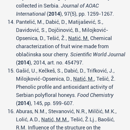
collected in Serbia.
Journal of AOAC
International
(
2014
), 97(5), pp. 1259-1267.
Pantelić, M., Dabić, D., Matijašević, S.,
Davidović, S., Dojčinović, B., Milojković-
Opsenica, D., Tešić, Ž.,
Natić, M.
Chemical
characterization of fruit wine made from
oblačinska sour cherry.
Scientific World Journal
(
2014
), 2014, art. no. 454797.
Gašić, U., Kečkeš, S., Dabić, D., Trifković, J.,
Milojković-Opsenica, D.,
Natić, M.
, Tešić, Ž.
Phenolic profile and antioxidant activity of
Serbian polyfloral honeys.
Food Chemistry
(
2014
), 145, pp. 599-607.
Aburas, N.M., Stevanović, N.R., Milčić, M.K.,
Lolić, A.D.,
Natić, M.M.
, Tešić, Ž.Lj., Baošić,
R.M. Influence of the structure on the