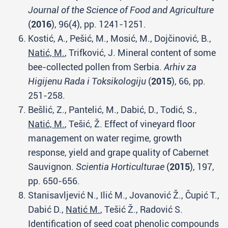
Journal of the Science of Food and Agriculture
(
2016
), 96(4), pp. 1241-1251.
Kostić, A., Pešić, M., Mosić, M., Dojčinović, B.,
Natić, M.
, Trifković, J. Mineral content of some
bee-collected pollen from Serbia.
Arhiv za
Higijenu Rada i Toksikologiju
(
2015
), 66, pp.
251-258.
Bešlić, Z., Pantelić, M., Dabić, D., Todić, S.,
Natić, M.
, Tešić, Ž. Effect of vineyard floor
management on water regime, growth
response, yield and grape quality of Cabernet
Sauvignon.
Scientia Horticulturae
(
2015
), 197,
pp. 650-656.
Stanisavljević N., Ilić M., Jovanović Ž., Čupić T.,
Dabić D.,
Natić M.
, Tešić Ž., Radović S.
Identification of seed coat phenolic compounds