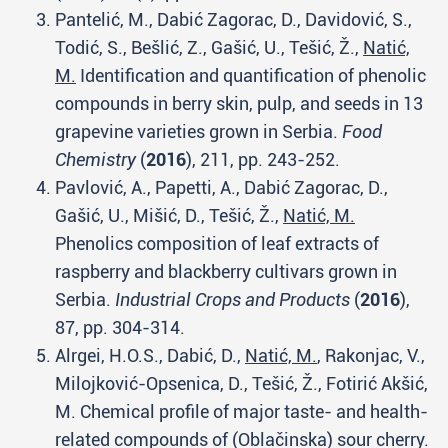
Pantelić, M., Dabić Zagorac, D., Davidović, S.,
Todić, S., Bešlić, Z., Gašić, U., Tešić, Ž.,
Natić,
M.
Identification and quantification of phenolic
compounds in berry skin, pulp, and seeds in 13
grapevine varieties grown in Serbia.
Food
Chemistry
(
2016
), 211, pp. 243-252.
Pavlović, A., Papetti, A., Dabić Zagorac, D.,
Gašić, U., Mišić, D., Tešić, Ž.,
Natić, M.
Phenolics composition of leaf extracts of
raspberry and blackberry cultivars grown in
Serbia.
Industrial Crops and Products
(
2016
),
87, pp. 304-314.
Alrgei, H.O.S., Dabić, D.,
Natić, M.
, Rakonjac, V.,
Milojković-Opsenica, D., Tešić, Ž., Fotirić Akšić,
M. Chemical profile of major taste- and health-
related compounds of (Oblačinska) sour cherry.