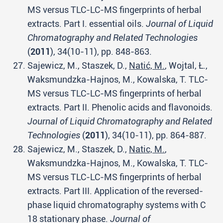
MS versus TLC-LC-MS fingerprints of herbal
extracts. Part I. essential oils.
Journal of Liquid
Chromatography and Related Technologies
(
2011
), 34(10-11), pp. 848-863.
Sajewicz, M., Staszek, D.,
Natić, M.
, Wojtal, Ł.,
Waksmundzka-Hajnos, M., Kowalska, T. TLC-
MS versus TLC-LC-MS fingerprints of herbal
extracts. Part II. Phenolic acids and flavonoids.
Journal of Liquid Chromatography and Related
Technologies
(
2011
), 34(10-11), pp. 864-887.
Sajewicz, M., Staszek, D.,
Natic, M.
,
Waksmundzka-Hajnos, M., Kowalska, T. TLC-
MS versus TLC-LC-MS fingerprints of herbal
extracts. Part III. Application of the reversed-
phase liquid chromatography systems with C
18 stationary phase.
Journal of