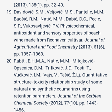
(
2013
), 138(1), pp. 32-40.
Davidović, S.M., Veljović, M.S., Pantelić, M.M.,
Baošić, R.M.,
Natić, M.M.
, Dabić, D.C., Pecić,
S.P., Vukosavljević, P.V. Physicochemical,
antioxidant and sensory properties of peach
wine made from Redhaven cultivar.
Journal of
Agricultural and Food Chemistry
(
2013
), 61(6),
pp. 1357-1363.
Rabtti, E.H.M.A.,
Natić, M.M.
, Milojković-
Opsenica, D.M., Trifković, J.D., Tosti, T.,
Vučković, I.M., Vajs, V., Tešić, Ž.Lj. Quantitative
structure-toxicity relationship study of some
natural and synthetic coumarins using
retention parameters.
Journal of the Serbian
Chemical Society
(
2012
), 77(10), pp. 1443-
1456.