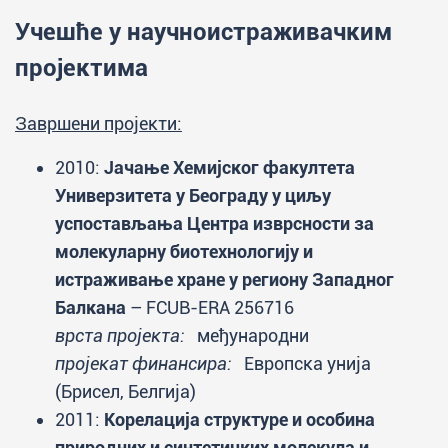
Учешће у научноистраживачким
пројектима
Завршени пројекти:
2010:
Јачање Хемијског факултета
Универзитета у Београду у циљу
успостављања Центра изврсности за
молекуларну биотехнологију и
истраживање хране у региону Западног
Балкана
– FCUB-ERA 256716
врста пројекта:
међународни
пројекат финансира:
Европска унија
(Брисел, Белгија)
2011:
Корелација структуре и особина
природних и синтетичких молекула и