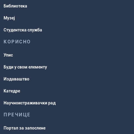
Распореди активности и испитни
Библиотека
рокови
Музеј
Студентска служба
КОРИСНО
Упис
Буди у свом елементу
Издаваштво
Катедре
Научноистраживачки рад
ПРЕЧИЦЕ
Портал за запослене