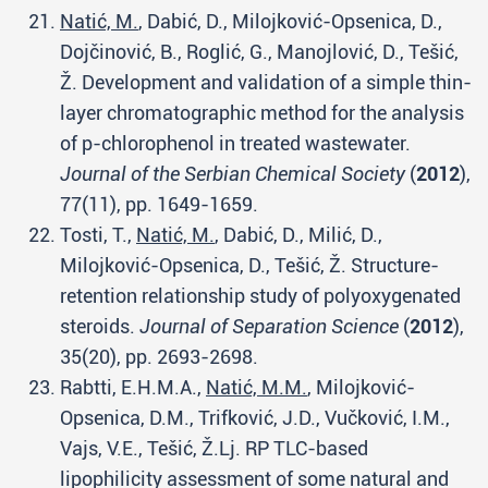
Natić, M.
, Dabić, D., Milojković-Opsenica, D.,
Dojčinović, B., Roglić, G., Manojlović, D., Tešić,
Ž. Development and validation of a simple thin-
layer chromatographic method for the analysis
of p-chlorophenol in treated wastewater.
Journal of the Serbian Chemical Society
(
2012
),
77(11), pp. 1649-1659.
Tosti, T.,
Natić, M.
, Dabić, D., Milić, D.,
Milojković-Opsenica, D., Tešić, Ž. Structure-
retention relationship study of polyoxygenated
steroids.
Journal of Separation Science
(
2012
),
35(20), pp. 2693-2698.
Rabtti, E.H.M.A.,
Natić, M.M.
, Milojković-
Opsenica, D.M., Trifković, J.D., Vučković, I.M.,
Vajs, V.E., Tešić, Ž.Lj. RP TLC-based
lipophilicity assessment of some natural and