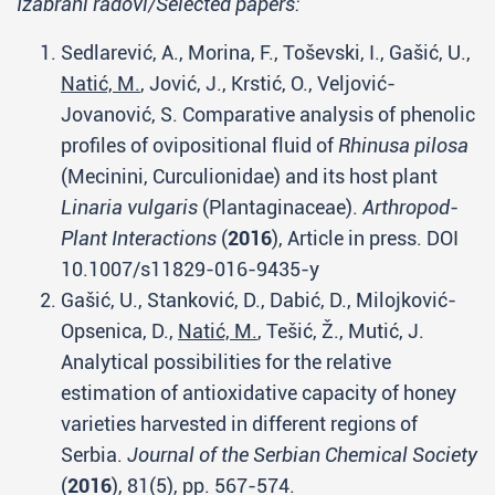
Izabrani radovi/Selected papers:
Sedlarević, A., Morina, F., Toševski, I., Gašić, U.,
Natić, M.
, Jović, J., Krstić, O., Veljović-
Jovanović, S. Comparative analysis of phenolic
profiles of ovipositional fluid of
Rhinusa pilosa
(Mecinini, Curculionidae) and its host plant
Linaria vulgaris
(Plantaginaceae).
Arthropod-
Plant Interactions
(
2016
), Article in press. DOI
10.1007/s11829-016-9435-y
Gašić, U., Stanković, D., Dabić, D., Milojković-
Opsenica, D.,
Natić, M.
, Tešić, Ž., Mutić, J.
Analytical possibilities for the relative
estimation of antioxidative capacity of honey
varieties harvested in different regions of
Serbia.
Journal of the Serbian Chemical Society
(
2016
), 81(5), pp. 567-574.