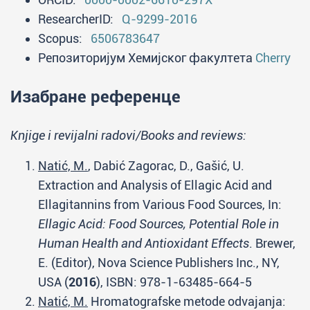
ResearcherID:
Q-9299-2016
Scopus:
6506783647
Репозиторијум Хемијског факултета
Cherry
Изабране референце
Knjige i revijalni radovi/Books and reviews:
Natić, M.
, Dabić Zagorac, D., Gašić, U.
Extraction and Analysis of Ellagic Acid and
Ellagitannins from Various Food Sources, In:
Ellagic Acid: Food Sources, Potential Role in
Human Health and Antioxidant Effects
. Brewer,
E. (Editor), Nova Science Publishers Inc., NY,
USA (
2016
), ISBN: 978-1-63485-664-5
Natić, M.
Hromatografske metode odvajanja: