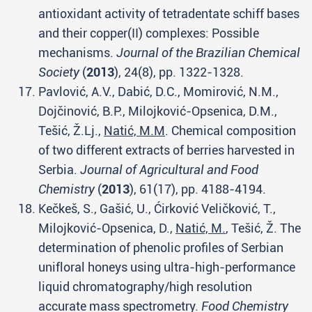
antioxidant activity of tetradentate schiff bases
and their copper(II) complexes: Possible
mechanisms.
Journal of the Brazilian Chemical
Society
(
2013
), 24(8), pp. 1322-1328.
Pavlović, A.V., Dabić, D.C., Momirović, N.M.,
Dojčinović, B.P., Milojković-Opsenica, D.M.,
Tešić, Ž.Lj.,
Natić, M.M
. Chemical composition
of two different extracts of berries harvested in
Serbia.
Journal of Agricultural and Food
Chemistry
(
2013
), 61(17), pp. 4188-4194.
Kečkeš, S., Gašić, U., Ćirković Veličković, T.,
Milojković-Opsenica, D.,
Natić, M.
, Tešić, Ž. The
determination of phenolic profiles of Serbian
unifloral honeys using ultra-high-performance
liquid chromatography/high resolution
accurate mass spectrometry.
Food Chemistry