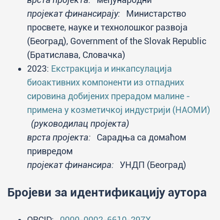
пројекат финансирају:
Министарство
просвете, науке и технолошког развоја
(Београд), Government of the Slovak Republic
(Братислава, Словачка)
2023:
Екстракција и инкапсулација
биоактивних компоненти из отпадних
сировина добијених прерадом малине -
примена у козметичкој индустрији (НАОМИ)
(руководилац пројекта)
врста пројекта:
Сарадња са домаћом
привредом
пројекат финансира:
УНДП (Београд)
Бројеви за идентификацију аутора
ORCID:
0000-0002-6610-297X