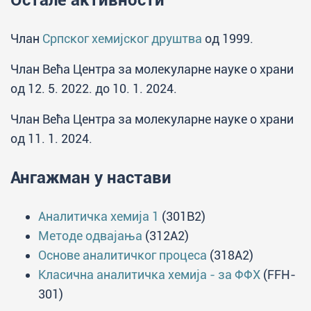
Остале активности
Члан
Српског хемијског друштва
од 1999.
Члан Већа Центра за молекуларне науке о храни
од 12. 5. 2022. до 10. 1. 2024.
Члан Већа Центра за молекуларне науке о храни
од 11. 1. 2024.
Ангажман у настави
Аналитичка хемија 1
(301B2)
Методе одвајања
(312A2)
Основе аналитичког процеса
(318A2)
Класична аналитичка хемија - за ФФХ
(FFH-
301)