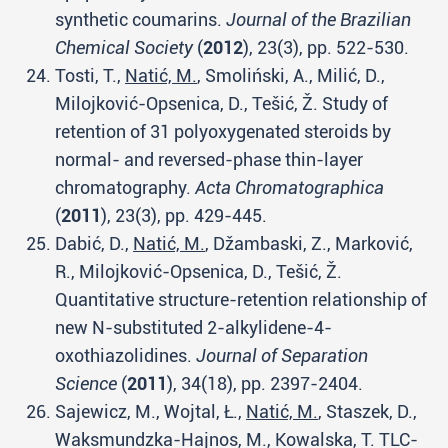
synthetic coumarins.
Journal of the Brazilian
Chemical Society
(
2012
), 23(3), pp. 522-530.
Tosti, T.,
Natić, M.
, Smoliński, A., Milić, D.,
Milojković-Opsenica, D., Tešić, Ž. Study of
retention of 31 polyoxygenated steroids by
normal- and reversed-phase thin-layer
chromatography.
Acta Chromatographica
(
2011
), 23(3), pp. 429-445.
Dabić, D.,
Natić, M.
, Džambaski, Z., Marković,
R., Milojković-Opsenica, D., Tešić, Ž.
Quantitative structure-retention relationship of
new N-substituted 2-alkylidene-4-
oxothiazolidines.
Journal of Separation
Science
(
2011
), 34(18), pp. 2397-2404.
Sajewicz, M., Wojtal, Ł.,
Natić, M.
, Staszek, D.,
Waksmundzka-Hajnos, M., Kowalska, T. TLC-