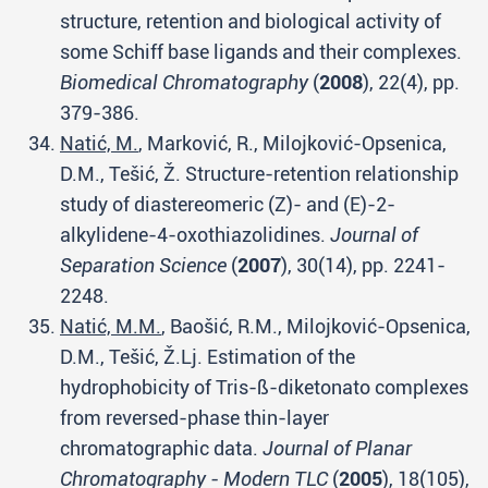
structure, retention and biological activity of
some Schiff base ligands and their complexes.
Biomedical Chromatography
(
2008
), 22(4), pp.
379-386.
Natić, M.
, Marković, R., Milojković-Opsenica,
D.M., Tešić, Ž. Structure-retention relationship
study of diastereomeric (Z)- and (E)-2-
alkylidene-4-oxothiazolidines.
Journal of
Separation Science
(
2007
), 30(14), pp. 2241-
2248.
Natić, M.M.
, Baošić, R.M., Milojković-Opsenica,
D.M., Tešić, Ž.Lj. Estimation of the
hydrophobicity of Tris-ß-diketonato complexes
from reversed-phase thin-layer
chromatographic data.
Journal of Planar
Chromatography - Modern TLC
(
2005
), 18(105),