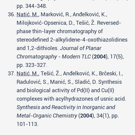
pp. 344-348.
Natić, M.
, Marković, R., Anđelković, K.,
Milojković-Opsenica, D., Tešić, Ž. Reversed-
phase thin-layer chromatography of
stereodefined 2-alkylidene-4-oxothiazolidines
and 1,2-dithioles.
Journal of Planar
Chromatography - Modern TLC
(
2004
), 17(5),
pp. 323-327.
Natić, M.
, Tešić, Ž., Anđelković, K., Brčeski, I.,
Radulović, S., Manić, S., Sladić, D. Synthesis
and biological activity of Pd(II) and Cu(II)
complexes with acylhydrazones of usnic acid.
Synthesis and Reactivity in Inorganic and
Metal-Organic Chemistry
(
2004
), 34(1), pp.
101-113.