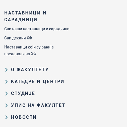
НАСТАВНИЦИ И
САРАДНИЦИ
Сви наши наставници и сарадници
Сви декани ХФ
Наставници који су раније
предавали на ХФ
О ФАКУЛТЕТУ
Образовна и научна делатност
КАТЕДРЕ И ЦЕНТРИ
Организациона и управљачка
Катедра за аналитичку хемију
СТУДИЈЕ
структура
Катедра за биохемију
Пут студирања на ХФ
Закон о високом образовању и
УПИС НА ФАКУЛТЕТ
Катедра за наставу хемије
прописи Факултета
Основне и интегрисане академске
Резултати пријемних испита и
НОВОСТИ
Катедра за општу и неорганску
студије
Историја Факултета
ранг-листе
хемију
Све актуелне вести