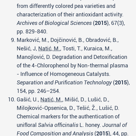
from differently colored pea varieties and
characterization of their antioxidant activity.
Archives of Biological Sciences
(
2015
), 67(3),
pp. 829-840.
Marković, M., Dojčinović, B., Obradović, B.,
Nešić, J,
Natić, M.
, Tosti, T., Kuraica, M.,
Manojlović, D. Degradation and Detoxification
of the 4-Chlorophenol by Non-thermal plasma
- Influence of Homogeneous Catalysts.
Separation and Purification Technology
(
2015
),
154, pp. 246–254.
Gašić, U.,
Natić, M.
, Mišić, D., Lušić, D.,
Milojković-Opsenica, D., Tešić, Ž., Lušić, D.
Chemical markers for the authentication of
uniﬂoral
Salvia officinalis
L. honey.
Journal of
Food Composition and Analysis
(
2015
), 44, pp.