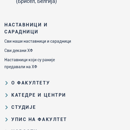
(Брисел, Белгија)
НАСТАВНИЦИ И
САРАДНИЦИ
Сви наши наставници и сарадници
Сви декани ХФ
Наставници који су раније
предавали на ХФ
О ФАКУЛТЕТУ
Образовна и научна делатност
КАТЕДРЕ И ЦЕНТРИ
Организациона и управљачка
Катедра за аналитичку хемију
СТУДИЈЕ
структура
Катедра за биохемију
Пут студирања на ХФ
Закон о високом образовању и
УПИС НА ФАКУЛТЕТ
Катедра за наставу хемије
прописи Факултета
Основне и интегрисане академске
Резултати пријемних испита и