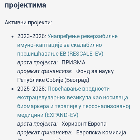
пројектима
Активни пројекти:
2023-2026:
Унапређење реверзибилне
имуно-каптације за скалабилно
прешишћавање ЕВ (RESCALE-EV)
врста пројекта:
ПРИЗМА
пројекат финансира:
Фонд за науку
Републике Србије (Београд)
2025-2028:
Повећавање вредности
екстрацелуларних везикула као носилаца
биомаркера и терапије у персонализованој
медицини (EXPAND-EV)
врста пројекта:
Хоризонт Европа
пројекат финансира:
Европска комисија