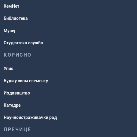
Студентска служба
ХемНет
Распореди активности и испитни
Библиотека
рокови
Музеј
Студентска служба
КОРИСНО
Упис
Буди у свом елементу
Издаваштво
Катедре
Научноистраживачки рад
ПРЕЧИЦЕ