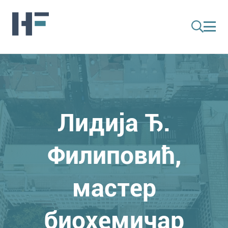
Лидија Ђ.
Филиповић,
мастер
биохемичар