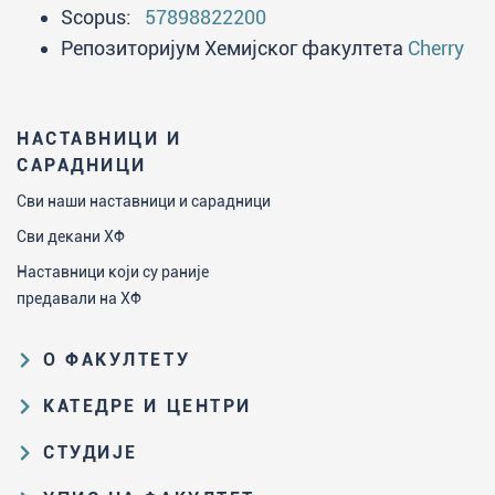
Scopus:
57898822200
Репозиторијум Хемијског факултета
Cherry
НАСТАВНИЦИ И
САРАДНИЦИ
Сви наши наставници и сарадници
Сви декани ХФ
Наставници који су раније
предавали на ХФ
О ФАКУЛТЕТУ
Образовна и научна делатност
КАТЕДРЕ И ЦЕНТРИ
Организациона и управљачка
Катедра за аналитичку хемију
СТУДИЈЕ
структура
Катедра за биохемију
Пут студирања на ХФ
Закон о високом образовању и