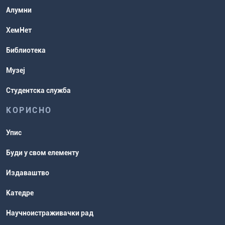
Студентске организације
Алумни
Студентска служба
ХемНет
Распореди активности и испитни
Библиотека
рокови
Музеј
Студентска служба
КОРИСНО
Упис
Буди у свом елементу
Издаваштво
Катедре
Научноистраживачки рад