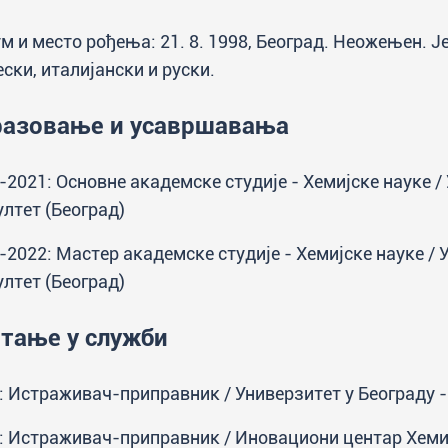
м и место рођења: 21. 8. 1998, Београд. Неожењен. Ј
ески, италијански и руски.
разовање и усавршавања
-2021: Основне академске студије - Хемијске науке /
лтет (Београд)
-2022: Мастер академске студије - Хемијске науке / 
лтет (Београд)
тање у служби
: Истраживач-приправник / Универзитет у Београду -
: Истраживач-приправник / Иновациони центар Хемијс