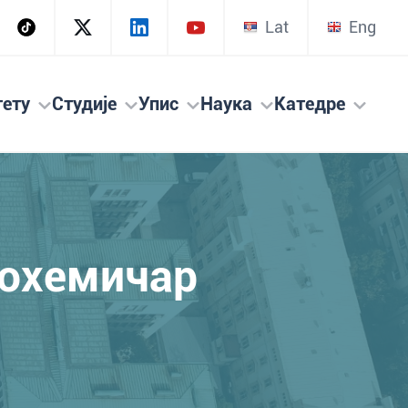
Lat
Eng
тету
Студије
Упис
Наука
Катедре
иохемичар