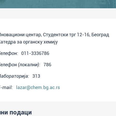
новациони центар, Студентски трг 12-16, Београд
атедра за органску хемију
Телефон:
011-3336786
Телефон (локални):
786
Лабораторија:
313
-mail:
lazar@chem.bg.ac.rs
ни подаци