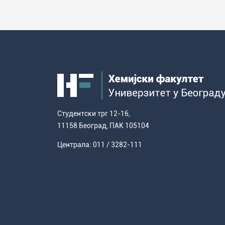
Студентска служба
Распореди активности и испитни
рокови
Студентски трг 12-16,
11158 Београд, ПАК 105104
Централа: 011 / 3282-111