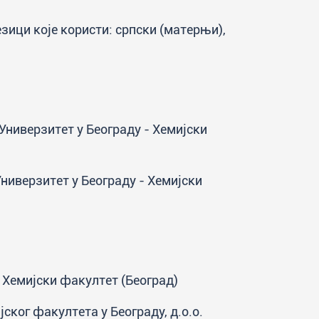
езици које користи: српски (матерњи),
 Универзитет у Београду - Хемијски
Универзитет у Београду - Хемијски
 Хемијски факултет (Београд)
ког факултета у Београду, д.о.о.