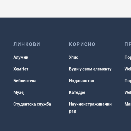
ЛИНКОВИ
КОРИСНО
П
Алумни
Упис
По
ХемНет
Буди у свом елементу
Web
Библиотека
Издаваштво
Пор
Музеј
Катедре
Web
Студентска служба
Научноистраживачки
Мап
рад