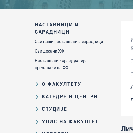
НАСТАВНИЦИ И
САРАДНИЦИ
И
Сви наши наставници и сарадници
К
Сви декани ХФ
Наставници који су раније
предавали на ХФ
О ФАКУЛТЕТУ
Образовна и научна делатност
КАТЕДРЕ И ЦЕНТРИ
E
Организациона и управљачка
Катедра за аналитичку хемију
СТУДИЈЕ
структура
Катедра за биохемију
Пут студирања на ХФ
Закон о високом образовању и
УПИС НА ФАКУЛТЕТ
Катедра за наставу хемије
прописи Факултета
Лич
Основне и интегрисане академске
Резултати пријемних испита и