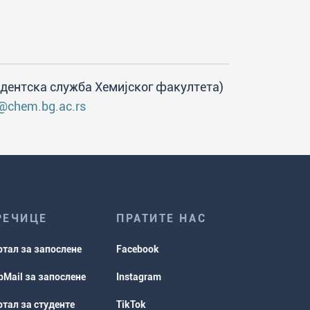
дентска служба Хемијског факултета)
@chem.bg.ac.rs
РЕЧИЦЕ
ПРАТИТЕ НАС
ртал за запослене
Facebook
Mail за запослене
Instagram
тал за студенте
TikTok