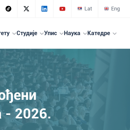
Lat
Eng
тету
Студије
Упис
Наука
Катедре
бођени
 - 2026.