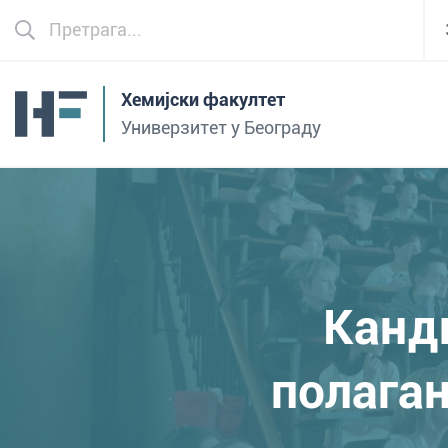
Хемијски факултет
Универзитет у Београду
Канди
полагањ