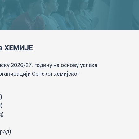
из ХЕМИЈЕ
ску 2026/27. годину на основу успеха
рганизацији Српског хемијског
)
)
д)
рад)