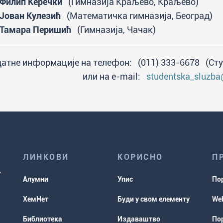
Филип Керечки
(Гимназија Краљево, Краљево)
Јован Кулезић
(Математичка гимназија, Београд)
Тамара Перишић
(Гимназија, Чачак)
атне информације на телефон: (011) 333-6678 (Сту
или на e-mail:
studentska_sluzba
ЛИНКОВИ
КОРИСНО
П
Алумни
Упис
По
ХемНет
Буди у свом елементу
Web
Библиотека
Издаваштво
Пор