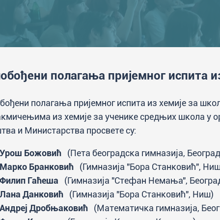
обођени полагања пријемног испита 
бођени полагања пријемног испита из хемије за школ
акмичењима из хемије за ученике средњих школа у о
тва и Министарства просвете су:
Урош Божовић
(Пета београдска гимназија, Београд
Марко Бранковић
(Гимназија "Бора Станковић", Ниш
Филип Гаћеша
(Гимназија "Стефан Немања", Београ
Лана Данковић
(Гимназија "Бора Станковић", Ниш)
Андреј Дробњаковић
(Математичка гимназија, Беог