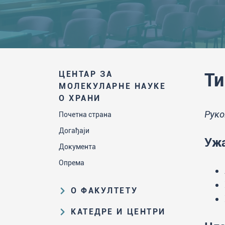
ЦЕНТАР ЗА
Ти
МОЛЕКУЛАРНЕ НАУКЕ
О ХРАНИ
Руко
Почетна страна
Догађаји
Ужа
Документа
Опрема
О ФАКУЛТЕТУ
Образовна и научна делатност
КАТЕДРЕ И ЦЕНТРИ
Организациона и управљачка