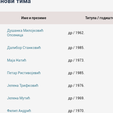
нови тима
Име и презиме
Титула / годишт
Душанка Милојковић
др / 1962.
Опсеница
Далибор Станковић
др / 1985.
Маја Натић
др / 1973.
Петар Ристивојевић
др / 1985.
Јелена Трифковић
др / 1976.
Јелена Мутић
др / 1969.
Филип Андрић
др / 1970.