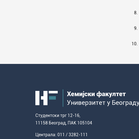
испита
хемије
Повереник за равноправност
8.
Студентске организације
9.
Студентска служба
Распореди активности и испитни
10.
рокови
Студентски трг 12-16,
11158 Београд, ПАК 105104
Централа: 011 / 3282-111