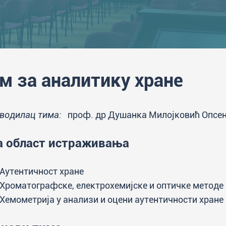
м за аналитику хране
водилац тима:
проф. др Душанка Милојковић Опсе
 област истраживања
Аутентичност хране
Хроматографске, електрохемијске и оптичке методе
Хемометрија у анализи и оцени аутентичности хране