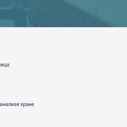
ница
 анализе хране