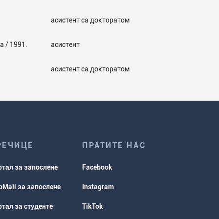
асистент са докторатом
а / 1991.
асистент
асистент са докторатом
РЕЧИЦЕ
ПРАТИТЕ НАС
ртал за запослене
Facebook
Mail за запослене
Instagram
тал за студенте
TikTok