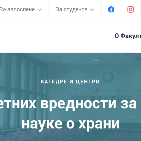
За запослене
За студенте
О Факул
КАТЕДРЕ И ЦЕНТРИ
етних вредности за
науке о храни