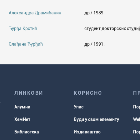
Александра Драмићанин
др / 1989.
Ђурђа Крстић
студент докторских студиј
Слађана Ђурђић
др / 1991.
ЛИНКОВИ
КОРИСНО
П
Алумни
Упис
По
ХемНет
Буди у свом елементу
Web
Библиотека
Издаваштво
Пор