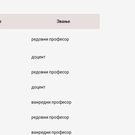
е
Звање
редовни професор
доцент
редовни професор
доцент
ванредни професор
редовни професор
ванредни професор