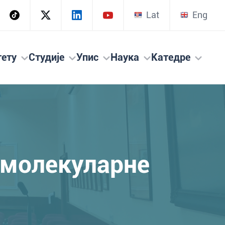
Lat
Eng
тету
Студије
Упис
Наука
Катедре
 молекуларне