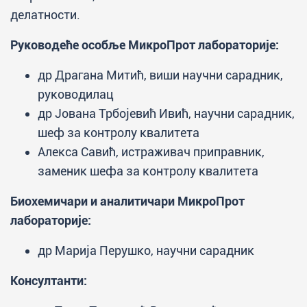
делатности.
Руководеће особље МикроПрот лабораторије:
др Драгана Митић, виши научни сарадник,
руководилац
др Јована Трбојевић Ивић, научни сарадник,
шеф за контролу квалитета
Алекса Савић, истраживач приправник,
заменик шефа за контролу квалитета
Биохемичари и аналитичари МикроПрот
лабораторије:
др Марија Перушко, научни сарадник
Консултанти: