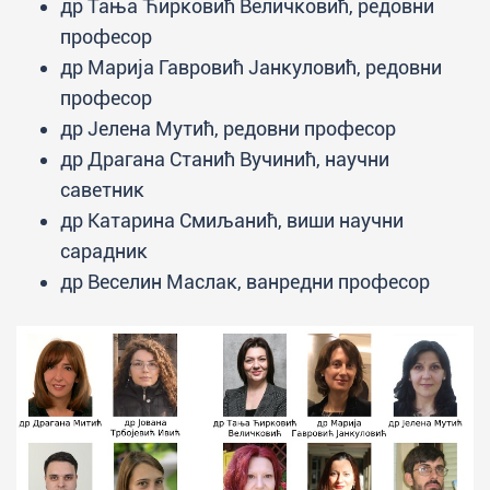
др Тања Ћирковић Величковић, редовни
професор
др Марија Гавровић Јанкуловић, редовни
професор
др Јелена Мутић, редовни професор
др Драгана Станић Вучинић, научни
саветник
др Катарина Смиљанић, виши научни
сарадник
др Веселин Маслак, ванредни професор