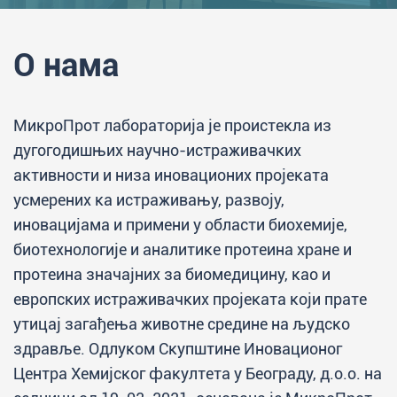
О нама
МикроПрот лабораторија је проистекла из
дугогодишњих научно-истраживачких
активности и низа иновационих пројеката
усмерених ка истраживању, развоју,
иновацијама и примени у области биохемије,
биотехнологије и аналитике протеина хране и
протеина значајних за биомедицину, као и
европских истраживачких пројеката који прате
утицај загађења животне средине на људско
здравље. Одлуком Скупштине Иновационог
Центра Хемијског факултета у Београду, д.о.о. на