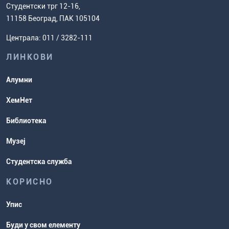
Европски систем преноса бодова
Студентски трг 12-16,
Научноистраживачки рад
Ценовник студија
(ЕСПБ)
11158 Београд, ПАК 105104
Задаци за спремање пријемног
Усавршавање за наставнике
Централа: 011 / 3282-111
испита
хемије
ЛИНКОВИ
Повереник за равноправност
Студентске организације
Алумни
Студентска служба
ХемНет
Распореди активности и испитни
Библиотека
рокови
Музеј
Студентска служба
КОРИСНО
Упис
Буди у свом елементу