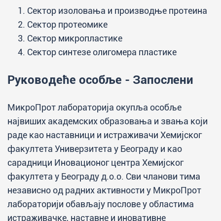
Сектор изоловања и производње протеина
Сектор протеомике
Сектор микропластике
Сектор синтезе олигомера пластике
Руководеће особље - Запослени
МикроПрот лабораторија окупља особље
највиших академских образовања и звања који
раде као наставници и истраживачи Хемијског
факултета Универзитета у Београду и као
сарадници Иновационог центра Хемијског
факултета у Београду д.о.о. Сви чланови тима
независно од радних активности у МикроПрот
лабораторији обављају послове у областима
истраживачке, наставне и иновативне