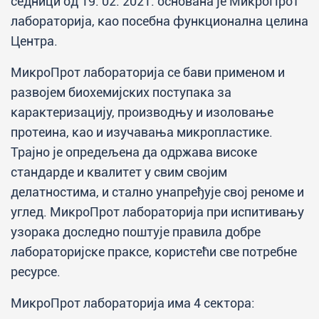
седници од 19. 02. 2021. основана је МикроПрот
лабораторија, као посебна функционална целина
Центра.
МикроПрот лабораторија се бави применом и
развојем биохемијских поступака за
карактеризацију, производњу и изоловање
протеина, као и изучавања микропластике.
Трајно је опредељена да одржава високе
стандарде и квалитет у свим својим
делатностима, и стално унапређује свој реноме и
углед. МикроПрот лабораторија при испитивању
узорака доследно поштује правила добре
лабораторијске праксе, користећи све потребне
ресурсе.
МикроПрот лабораторија има 4 сектора: