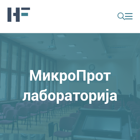
МикроПрот
лабораторија