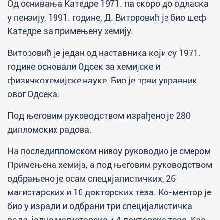
Од оснивања Катедре 1971. па скоро до одласка
у пензију, 1991. године, Д. Виторовић је био шеф
Катедре за примењену хемију.
Виторовић је један од наставника који су 1971.
године основали Одсек за хемијске и
физичкохемијске науке. Био је први управник
овог Одсека.
Под његовим руководством израђено је 280
дипломских радова.
На последипломском нивоу руководио је смером
Примењена хемија, а под његовим руководством
одбрањено је осам специјалистичких, 26
магистарских и 18 докторских теза. Ко-ментор је
био у изради и одбрани три специјалистичка
рада, једне магистарске и 4 докторске тезе. Као