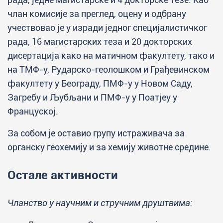
члан комисије за преглед, оцену и одбрану
учествовао је у изради једног специјалистичког
рада, 16 магистарских теза и 20 докторских
дисертација како на матичном факултету, тако и
на ТМФ-у, Рударско-геолошком и Грађевинском
факултету у Београду, ПМФ-у у Новом Саду,
Загребу и Љубљани и ПМФ-у у Поатјеу у
Француској.
За собом је оставио групу истраживача за
органску геохемију и за хемију животне средине.
Остале активности
Чланство у научним и стручним друштвима: