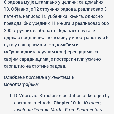
6 радова му је штампано у целини; са домаћих
13. Објавио је 12 стручних радова, реализовао 3
патента, написао 18 уџбеника, књига, односно
превода, био уредник 11 књига и реализовао око
200 стручних елабората. Једанаест пута је
одржао предавања по позиву у иностранству и 6
пута у нашој земљи. На домаћим и
међународним научним конференцијама са
својим сарадницима је постерски или усмено
саопштио на стотине радова.
Одабрана поглавља у књигама и
монографијама:
D. Vitorović: Structure elucidation of kerogen by
chemical methods.
Chapter 10
. In:
Kerogen,
Insoluble Organic Matter From Sedimentary