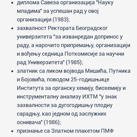
диплома Савеза организација "Науку
младима" за успешан рад у овој
организацији (1983);
захвалност Ректората Београдског
универзитета "за изванредан допринос у
раду, а нарочито припремању, организацији
и вођењу седница Поткомисије за научни
рад Универзитета" (1985);
златник са ликом војвода Мишића, Путника
и Бојовића, поводом 25-годишњице
Института за органску хемију, биохемију и
инструменталну анализу ИХТМ "у знак
захвалности за дугогодишњу плодну
сарадњу, као једном од заслужних
оснивача" (1986);
признање са Златном плакетом ПМФ