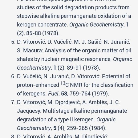
studies of the solid degradation products from
stepwise alkaline permanganate oxidation of a
kerogen concentrate.
Organic Geochemistry
,
1
(2), 85-88 (1978).
D. Vitorović, D. Vučelić, M. J. Gašić, N. Juranić,
S. Macura: Analysis of the organic matter of oil
shales by nuclear magnetic resonance.
Organic
Geochemistry
,
1
(2), 89-91 (1978).
D. Vučelić, N. Juranić, D. Vitorović: Potential of
13
proton-enhanced
C NMR for the classification
of kerogens.
Fuel
,
58
, 759-764 (1979).
D. Vitorović, M. Djordjević, A. Amblès, J. C.
Jacquesy: Multistage alkaline permanganate
degradation of a type II kerogen.
Organic
Geochemistry
,
5
(4), 259-265 (1984).
D. Vitorović, A. Amblès, M. Djordjević: