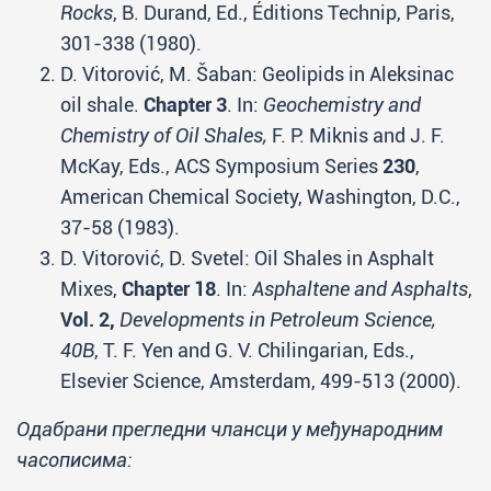
Rocks
, B. Durand, Ed., Éditions Technip, Paris,
301-338 (1980).
D. Vitorović, M. Šaban: Geolipids in Aleksinac
oil shale.
Chapter 3
. In:
Geochemistry and
Chemistry of Oil Shales,
F. P. Miknis and J. F.
McKay, Eds., ACS Symposium Series
230
,
American Chemical Society, Washington, D.C.,
37-58 (1983).
D. Vitorović, D. Svetel: Oil Shales in Asphalt
Mixes,
Chapter 18
. In:
Asphaltene and Asphalts
,
Vol. 2,
Developments in Petroleum Science,
40B
, T. F. Yen and G. V. Chilingarian, Eds.,
Elsevier Science, Amsterdam, 499-513 (2000).
Одабрани прегледни члансци у међународним
часописима: