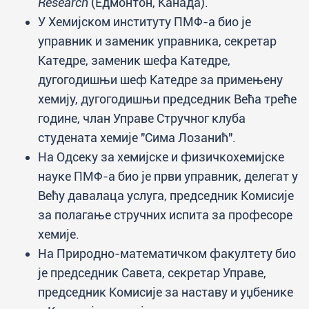
Research
(Едмонтон, Канада).
У Хемијском институту ПМФ-а био је
управник и заменик управника, секретар
Катедре, заменик шефа Катедре,
дугогодишњи шеф Катедре за примењену
хемију, дугогодишњи председник Већа треће
године, члан Управе Стручног клуба
студената хемије "Сима Лозанић".
На Одсеку за хемијске и физичкохемијске
науке ПМФ-а био је први управник, делегат у
Већу давалаца услуга, председник Комисије
за полагање стручних испита за професоре
хемије.
На Природно-математичком факултету био
је председник Савета, секретар Управе,
председник Комисије за наставу и уџбенике