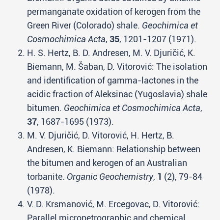
permanganate oxidation of kerogen from the
Green River (Colorado) shale.
Geochimica et
Cosmochimica Acta
,
35
, 1201-1207 (1971).
H. S. Hertz, B. D. Andresen, M. V. Djuričić, K.
Biemann, M. Šaban, D. Vitorović: The isolation
and identification of gamma-lactones in the
acidic fraction of Aleksinac (Yugoslavia) shale
bitumen.
Geochimica et Cosmochimica Acta
,
37
, 1687-1695 (1973).
M. V. Djuričić, D. Vitorović, H. Hertz, B.
Andresen, K. Biemann: Relationship between
the bitumen and kerogen of an Australian
torbanite.
Organic Geochemistry
,
1
(2), 79-84
(1978).
V. D. Krsmanović, M. Ercegovac, D. Vitorović:
Parallel micropetrographic and chemical