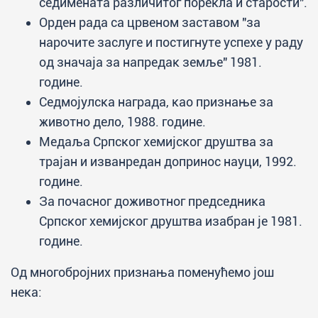
седимената различитог порекла и старости".
Орден рада са црвеном заставом "за
нарочите заслуге и постигнуте успехе у раду
од значаја за напредак земље" 1981.
године.
Седмојулска награда, као признање за
животно дело, 1988. године.
Медаља Српског хемијског друштва за
трајан и изванредан допринос науци, 1992.
године.
За почасног доживотног председника
Српског хемијског друштва изабран је 1981.
године.
Од многобројних признања поменућемо још
нека: