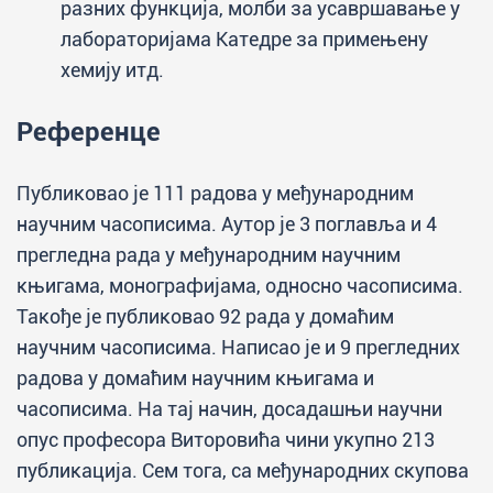
разних функција, молби за усавршавање у
лабораторијама Катедре за примењену
хемију итд.
Референце
Публиковао је 111 радова у међународним
научним часописима. Аутор је 3 поглавља и 4
прегледна рада у међународним научним
књигама, монографијама, односно часописима.
Такође је публиковао 92 рада у домаћим
научним часописима. Написао је и 9 прегледних
радова у домаћим научним књигама и
часописима. На тај начин, досадашњи научни
опус професора Виторовића чини укупно 213
публикација. Сем тога, са међународних скупова