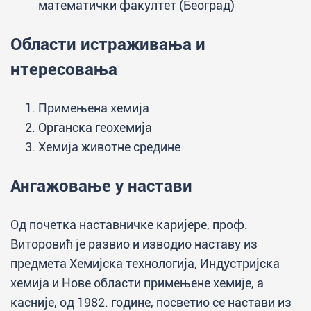
математички факултет (Београд)
Области истраживања и
нтересовања
Примењена хемија
Органска геохемија
Хемија животне средине
Ангажовање у настави
Од почетка наставничке каријере, проф.
Виторовић је развио и изводио наставу из
предмета Хемијска технологија, Индустријска
хемија и Нове области примењене хемије, а
касније, од 1982. године, посветио се настави из