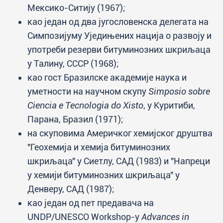
Мексико-Ситију (1967);
као један од два југословенска делегата на
Симпозијуму Уједињених нација о развоју и
употреби резерви битуминозних шкриљаца
у Талину, СССР (1968);
као гост Бразилске академије наука и
уметности на научном скупу
Simposio sobre
Ciencia e Tecnologia do Xisto
, у Куритиби,
Парана, Бразил (1971);
на скуповима Америчког хемијског друштва
"Геохемија и хемија битуминозних
шкриљаца" у Сиетлу, САД (1983) и "Напреци
у хемији битуминозних шкриљаца" у
Денверу, САД (1987);
као један од пет предавача на
UNDP/UNESCO Workshop-у
Advances in