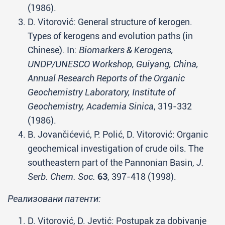
(1986).
D. Vitorović: General structure of kerogen.
Types of kerogens and evolution paths (in
Chinese). In:
Biomarkers & Kerogens,
UNDP/UNESCO Workshop, Guiyang, China,
Annual Research Reports of the Organic
Geochemistry Laboratory, Institute of
Geochemistry, Academia Sinica
, 319-332
(1986).
B. Jovančićević, P. Polić, D. Vitorović: Organic
geochemical investigation of crude oils. The
southeastern part of the Pannonian Basin,
J.
Serb. Chem. Soc.
63
, 397-418 (1998).
Реализовани патенти:
D. Vitorović, D. Jevtić: Postupak za dobivanje