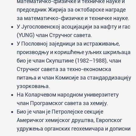
математичко-физичке и техничке науке и
председник Жирија за октобарске награде
за математичко-физичке и техничке науке.
У Југословенској асоцијацији за нафту и гас
(YUNG) члан Стручног савета.
У Пословној заједници за истраживање,
производњу и коришћење уљних шкриљаца
био је члан Скупштине (1982–1988), члан
Стручног савета за техно-економска
питања и члан Комисије за стандардизацију
узорковања.
На Коларчевом народном универзитету
члан Програмског савета за хемију.
Био је члан је Петролејске секције
Америчког хемијског друштва, Европског
удружења органских геохемичара и дописни