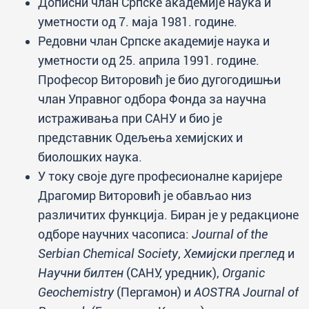
Дописни члан Српске академије наука и
уметности од 7. маја 1981. године.
Редовни члан Српске академије наука и
уметности од 25. априла 1991. године.
Професор Виторовић је био дугогодишњи
члан Управног одбора Фонда за научна
истраживања при САНУ и био је
представник Одељења хемијских и
биолошких наука.
У току своје дуге професионалне каријере
Драгомир Виторовић је обављао низ
различитих функција. Биран је у редакционе
одборе научних часописа:
Journal of the
Serbian Chemical Society
,
Хемијски преглед
и
Научни билтен
(САНУ, уредник),
Organic
Geochemistry
(Пергамон) и
AOSTRA Journal of