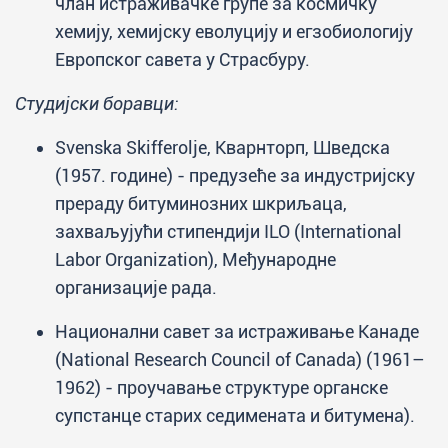
члан истраживачке групе за космичку
хемију, хемијску еволуцију и егзобиологију
Европског савета у Страсбуру.
Студијски боравци:
Svenska Skifferolje, Кварнторп, Шведска
(1957. године) - предузеће за индустријску
прераду битуминозних шкриљаца,
захваљујући стипендији ILO (International
Labor Organization), Међународне
организације рада.
Национални савет за истраживање Канаде
(National Research Council of Canada) (1961–
1962) - проучавање структуре органске
супстанце старих седимената и битумена).