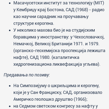
Масачусетски институт за технологију (MIT)
у Кембриџу крај Бостона, САД (1968) - радио
као научни сарадник на проучавању
структуре керогена.
У неколико махова био је на студијским
боравцима у иностранству: у Чехословачкој,
Немачкој, Великој Британији 1971. и 1979.
(органско-геохемијска проспекција лежишта
нафте), САД 1980. (каталитичка
хидрогенизациона ликвефакција угљева).
Предавања по позиву:
На Симпозијуму о шкриљцима и керогену,
који је у Сан Франциску, САД, организовало
Америчко геолошко друштво (1966);
на Седмом светском конгресу за нафту у