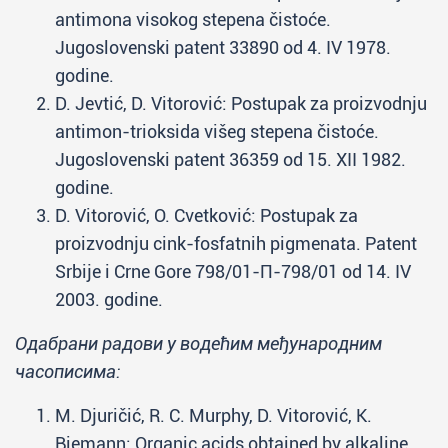
antimona visokog stepena čistoće.
Jugoslovenski patent 33890 od 4. IV 1978.
godine.
D. Jevtić, D. Vitorović: Postupak za proizvodnju
antimon-trioksida višeg stepena čistoće.
Jugoslovenski patent 36359 od 15. XII 1982.
godine.
D. Vitorović, O. Cvetković: Postupak za
proizvodnju cink-fosfatnih pigmenata. Patent
Srbije i Crne Gore 798/01-П-798/01 od 14. IV
2003. godine.
Одабрани радови у водећим међународним
часописима:
M. Djuričić, R. C. Murphy, D. Vitorović, K.
Biemann: Organic acids obtained by alkaline