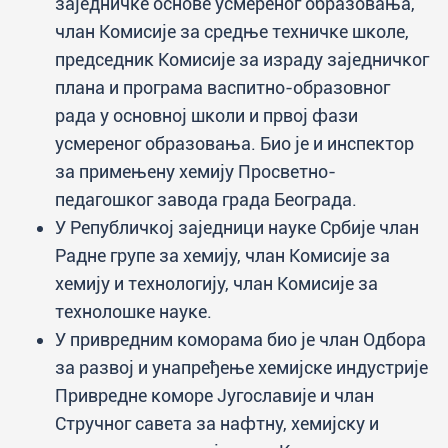
заједничке основе усмереног образовања,
члан Комисије за средње техничке школе,
председник Комисије за израду заједничког
плана и програма васпитно-образовног
рада у основној школи и првој фази
усмереног образовања. Био је и инспектор
за примењену хемију Просветно-
педагошког завода града Београда.
У Републичкој заједници науке Србије члан
Радне групе за хемију, члан Комисије за
хемију и технологију, члан Комисије за
технолошке науке.
У привредним коморама био је члан Одбора
за развој и унапређење хемијске индустрије
Привредне коморе Југославије и члан
Стручног савета за нафтну, хемијску и