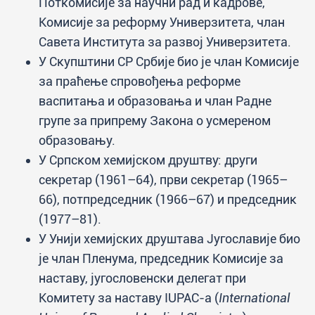
Поткомисије за научни рад и кадрове,
Комисије за реформу Универзитета, члан
Савета Института за развој Универзитета.
У Скупштини СР Србије био је члан Комисије
за праћење спровођења реформе
васпитања и образовања и члан Радне
групе за припрему Закона о усмереном
образовању.
У Српском хемијском друштву: други
секретар (1961–64), први секретар (1965–
66), потпредседник (1966–67) и председник
(1977–81).
У Унији хемијских друштава Југославије био
је члан Пленума, председник Комисије за
наставу, југословенски делегат при
Комитету за наставу IUPAC-a (
International