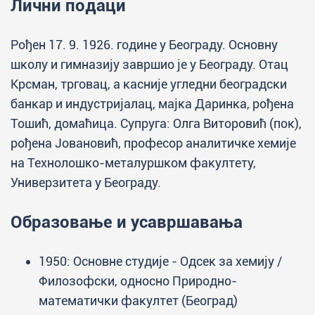
Лични подаци
Рођен 17. 9. 1926. године у Београду. Основну
школу и гимназију завршио је у Београду. Отац
Крсман, трговац, а касније угледни београдски
банкар и индустријалац, мајка Даринка, рођена
Тошић, домаћица. Супруга: Олга Виторовић (пок),
рођена Јовановић, професор аналитичке хемије
на Технолошко-металуршком факултету,
Универзитета у Београду.
Образовање и усавршавања
1950: Основне студије - Одсек за хемију /
Филозофски, односно Природно-
математички факултет (Београд)