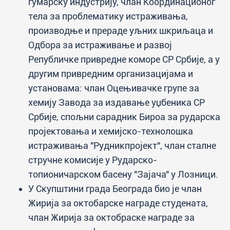
гумарску индустрију, члан Координационог
тела за проблематику истраживања,
производње и прераде уљних шкриљаца и
Одбора за истраживање и развој
Републичке привредне коморе СР Србије, а у
другим привредним организацијама и
установама: члан Оцењивачке групе за
хемију Завода за издавање уџбеника СР
Србије, спољни сарадник Бироа за рударска
пројектовања и хемијско-технолошка
истраживања "Рудникпројект", члан сталне
стручне комисије у Рударско-
топионичарском басену "Зајача" у Лозници.
У Скупштини града Београда био је члан
Жирија за октобарске награде студената,
члан Жирија за октобраске награде за