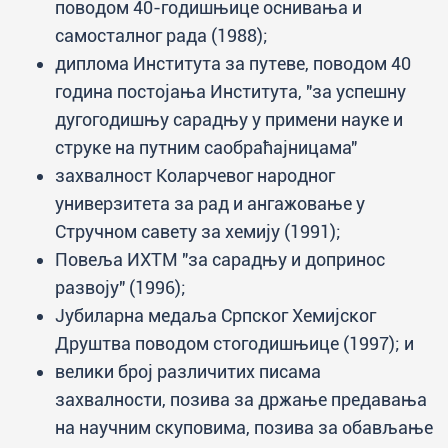
поводом 40-годишњице оснивања и
самосталног рада (1988);
диплома Института за путеве, поводом 40
година постојања Института, "за успешну
дугогодишњу сарадњу у примени науке и
струке на путним саобраћајницама"
захвалност Коларчевог народног
универзитета за рад и ангажовање у
Стручном савету за хемију (1991);
Повеља ИХТМ "за сарадњу и допринос
развоју" (1996);
Јубиларна медаља Српског Хемијског
Друштва поводом стогодишњице (1997); и
велики број различитих писама
захвалности, позива за држање предавања
на научним скуповима, позива за обављање