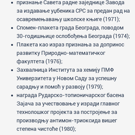
признање Савета радне заједнице Завода
за издавање уџбеника СРС за предан рад на
осавремењавању школске књиге (1971);
Спомен-плакета града Београда, поводом
30-годишњице ослобођења Београда (1974);
Плакета као израз признања за допринос
развитку Природно-математичког
факултета (1976);
Захвалница Института за хемију ПМФ
Универзитета у Новом Саду за успешну
сарадњу и помоћ у развоју (1979);
награда Рударско-топионичарског басена
Зајача за учествовање у изради главног
технолошког пројекта за постројење за
производњу антимон-триоксида вишег
степена чистоће (1980);