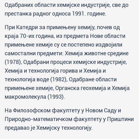
Одабраних области хемијске индустрије, све до
престанка радног односа 1991. године.
При Катедри за примењену хемију, почев од
краја 70-их година, из предмета Нове области
примењене хемије су се постепено издвојили
самостални предмети: Хемија животне средине
(1978), Одабрани процеси хемијске индустрије,
Хемија и технологија горива и Хемија и
технологија воде (1982), Одабране области
примењене хемије, Органска геохемија и Хемија
макромолекула (1993).
На Филозофском факултету у Новом Саду и
Природно-математичком факултету у Приштини
предавао је Хемијску технологију.