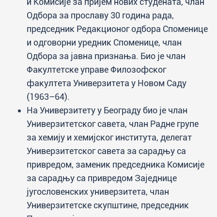
и Комисије за пријем нових студената, члан
Одбора за прославу 30 година рада,
председник Редакционог одбора Споменице
и одговорни уредник Споменице, члан
Одбора за јавна признања. Био је члан
Факултетске управе Филозофског
факултета Универзитета у Новом Саду
(1963–64).
На Универзитету у Београду био је члан
Универзитетског савета, члан Радне групе
за хемију и хемијског института, делегат
Универзитетског савета за сарадњу са
привредом, заменик председника Комисије
за сарадњу са привредом Заједнице
југословенских универзитета, члан
Универзитетске скупштине, председник