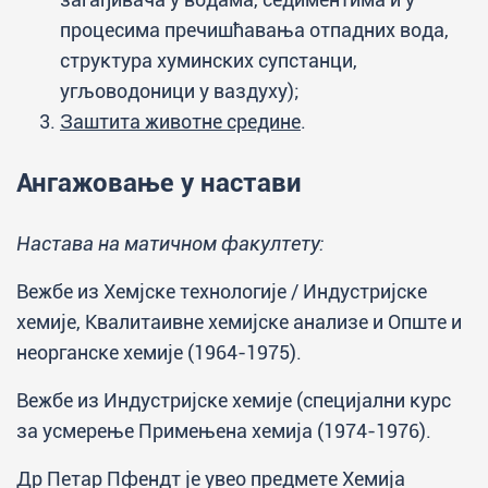
процесима пречишћавања отпадних вода,
структура хуминских супстанци,
угљоводоници у ваздуху);
Заштита животне средине
.
Ангажовање у настави
Настава на матичном факултету:
Вежбе из Хемјске технологије / Индустријске
хемије, Квалитаивне хемијске анализе и Опште и
неорганске хемије (1964-1975).
Вежбе из Индустријске хемије (специјални курс
за усмерење Примењена хемија (1974-1976).
Др Петар Пфендт је увео предмете Хемија