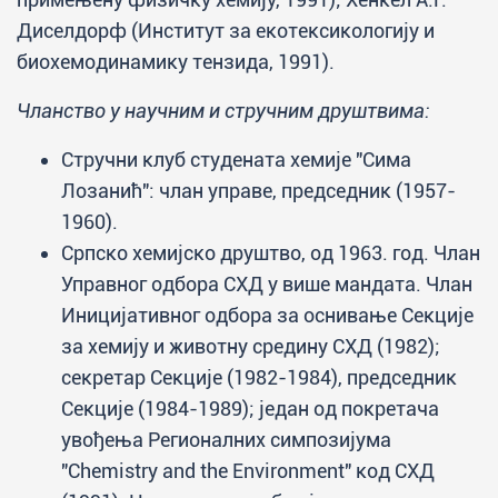
Диселдорф (Институт за екотексикологију и
биохемодинамику тензида, 1991).
Чланство у научним и стручним друштвима:
Стручни клуб студената хемије "Сима
Лозанић": члан управе, председник (1957-
1960).
Српско хемијско друштво, од 1963. год. Члан
Управног одбора СХД у више мандата. Члан
Иницијативног одбора за оснивање Секције
за хемију и животну средину СХД (1982);
секретар Секције (1982-1984), председник
Секције (1984-1989); један од покретача
увођења Регионалних симпозијума
"Chemistry and the Environment" код СХД