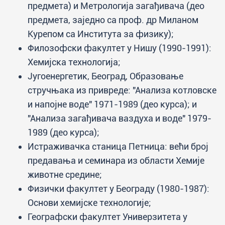
предмета) и Метрологија загађивача (део
предмета, заједно са проф. др Миланом
Курепом са Института за физику);
Филозофски факултет у Нишу (1990-1991):
Хемијска технологија;
Југоенергетик, Београд, Образовање
стручњака из привреде: "Анализа котловске
и напојне воде" 1971-1989 (део курса); и
"Анализа загађивача ваздуха и воде" 1979-
1989 (део курса);
Истраживачка станица Петница: већи број
предавања и семинара из области Хемије
животне средине;
Физички факултет у Београду (1980-1987):
Основи хемијске технологије;
Географски факултет Универзитета у