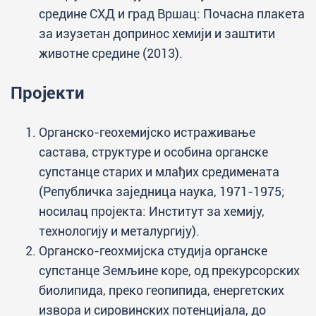
средине СХД и град Вршац: Почасна плакета
за изузетан допринос хемији и заштити
животне средине (2013).
Пројекти
Органско-геохемијско истраживање
састава, структуре и особина органске
супстанце старих и млађих средимената
(Републичка заједница наука, 1971-1975;
носилац пројекта: Институт за хемију,
технологију и металургију).
Органско-геохмијска студија органске
супстанце Земљине коре, од прекурсорских
биолипида, преко геопипида, енергетских
извора и сировинских потенцијала, до