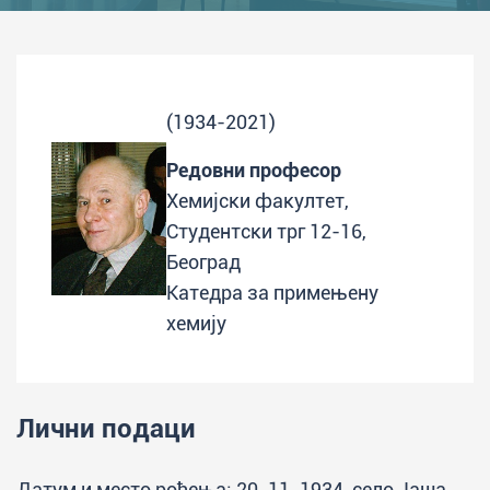
(1934-2021)
Редовни професор
Хемијски факултет,
Студентски трг 12-16,
Београд
Катедра за примењену
хемију
Лични подаци
Датум и место рођења: 20. 11. 1934, село Јаша