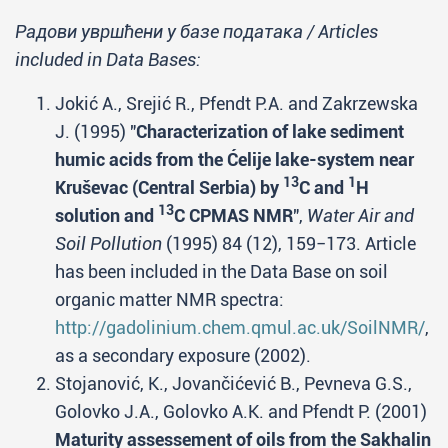
Радови увршћени у базe података / Articles
included in Data Bases:
Jokić A., Srejić R., Pfendt P.A. and Zakrzewska
J. (1995) "
Characterization of lake sediment
humic acids from the Ćelije lake-system near
13
1
Kruševac (Central Serbia) by
C and
H
13
solution and
C CPMAS NMR
",
Water Air and
Soil Pollution
(1995) 84 (12), 159−173. Article
has been included in the Data Base on soil
organic matter NMR spectra:
http://gadolinium.chem.qmul.ac.uk/SoilNMR/
,
as a secondary exposure (2002).
Stojanović, K., Jovančićević B., Pevneva G.S.,
Golovko J.A., Golovko A.K. and Pfendt P. (2001)
Maturity assessement of oils from the Sakhalin