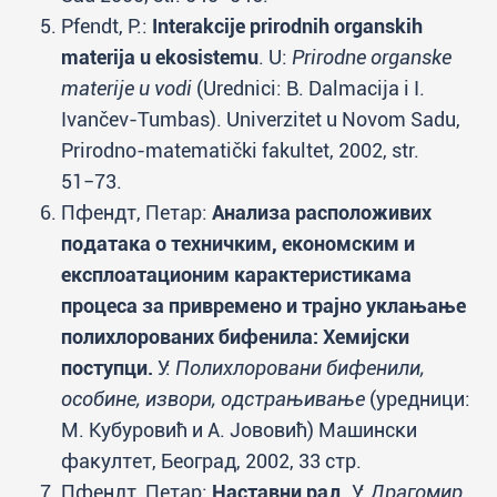
Pfendt, P.:
Interakcije prirodnih organskih
materija u ekosistemu
. U:
Prirodne organske
materije u vodi
(Urednici: B. Dalmacija i I.
Ivančev-Tumbas). Univerzitet u Novom Sadu,
Prirodno-matematički fakultet, 2002, str.
51−73.
Пфендт, Петар:
Анализа расположивих
података о техничким, економским и
експлоатационим карактеристикама
процеса за привремено и трајно уклањање
полихлорованих бифенила: Хемијски
поступци.
У:
Полихлоровани бифенили,
особине, извори, одстрањивање
(уредници:
М. Кубуровић и A. Јововић) Машински
факултет, Београд, 2002, 33 стр.
Пфендт, Петар:
Наставни рад
. У:
Драгомир