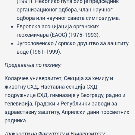
(1991). Неколико пута био је председник
организационог одбора, члан научног
одбора или научног савета симпозијума.
Европска асоцијација органских
геохемичара (EAOG) (1975-1993).
Југословенско / српско друштво за заштиту
воде (1981-1999).
Предавања по позиву:
Коларчев универзитет, Секција за хемију и
животну СХД, Наставна секција СХД,
подружнице СХД, гимназије у Београду, радио и
телевизија, Градски и Републички заводи за
здравствену заштиту, Априлски дани просветних
радника.
Дужности на Факултету и Универзитету: