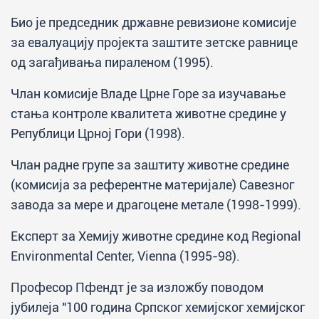
Био је председник државне ревизионе комисије
за евалуацију пројекта заштите зетске равнице
од загађивања пираленом (1995).
Члан комисије Владе Црне Горе за изучавање
стања контроле квалитета животне средине у
Републици Црној Гори (1998).
Члан радне групе за заштиту животне средине
(комисија за референтне материјале) Савезног
завода за мере и драгоцене метале (1998-1999).
Експерт за Хемију животне средине код Regional
Environmental Center, Vienna (1995-98).
Професор Пфендт је за изложбу поводом
јубилеја "100 година Српског хемијског хемијског