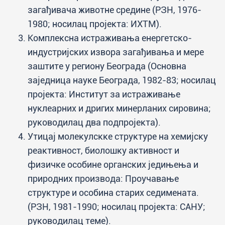
загађивача животне средине (РЗН, 1976-
1980; носилац пројекта: ИХТМ).
Комплексна истраживања енергетско-
индустријских извора загађивања и мере
заштите у региону Београда (Основна
заједница науке Београда, 1982-83; носилац
пројекта: Институт за истраживање
нуклеарних и дригих минерланих сировина;
руководилац два подпројекта).
Утицај молекулскке структуре на хемијску
реактивност, биолошку активност и
физичке особине органских једињења и
природних производа: Проучавање
структуре и особина старих седимената.
(РЗН, 1981-1990; носилац пројекта: САНУ;
руководилац теме).