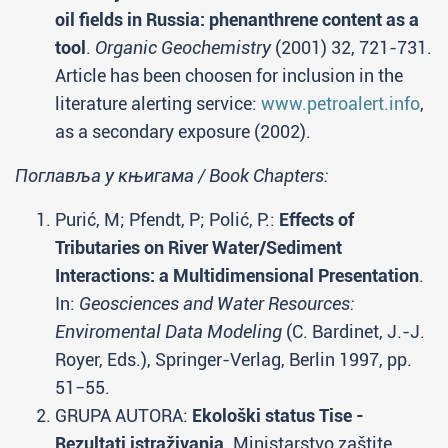
oil fields in Russia: phenanthrene content as a
tool
.
Organic Geochemistry
(2001) 32, 721-731.
Article has been choosen for inclusion in the
literature alerting service:
www.petroalert.info
,
as a secondary exposure (2002).
Поглавља у књигама / Book Chapters:
Purić, M; Pfendt, P; Polić, P.:
Effects of
Tributaries on River Water/Sediment
Interactions: a Multidimensional Presentation
.
In:
Geosciences and Water Resources:
Enviromental Data Modeling
(C. Bardinet, J.-J.
Royer, Eds.), Springer-Verlag, Berlin 1997, pp.
51−55.
GRUPA AUTORA:
Ekološki status Tise -
Rezultati istraživanja
. Ministarstvo zaštite