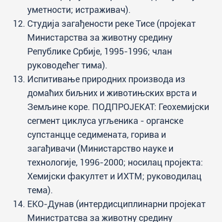
уметности; истраживач).
Студија загађености реке Тисе (пројекат
Министарства за животну средину
Републике Србије, 1995-1996; члан
руководећег тима).
Испитивање природних производа из
домаћих биљних и животињских врста и
Земљине коре. ПОДПРОЈЕКАТ: Геохемијски
сегмент циклуса угљеника - органске
супстанцце седимената, горива и
загађивачи (Министарство науке и
технологије, 1996-2000; носилац пројекта:
Хемијски факултет и ИХТМ; руководилац
тема).
ЕКО-Дунав (интердисциплинарни пројекат
Министратсва за животну средину