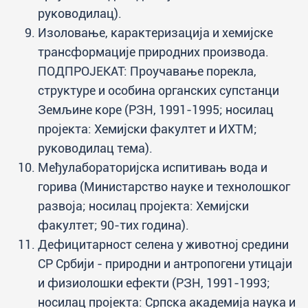
руководилац).
Изоловање, карактеризација и хемијске
трансформације природних производа.
ПОДПРОЈЕКАТ: Проучавање порекла,
структуре и особина органских супстанци
Земљине коре (РЗН, 1991-1995; носилац
пројекта: Хемијски факултет и ИХТМ;
руководилац тема).
Међулабораторијска испитивањ вода и
горива (Министарство науке и технолошког
развоја; носилац пројекта: Хемијски
факултет; 90-тих година).
Дефицитарност селена у животној средини
СР Србији - природни и антропогени утицаји
и физиолошки ефекти (РЗН, 1991-1993;
носилац пројекта: Српска академија наука и