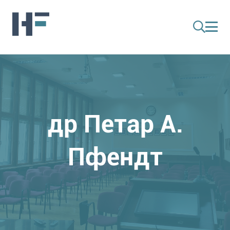
др Петар А.
Пфендт