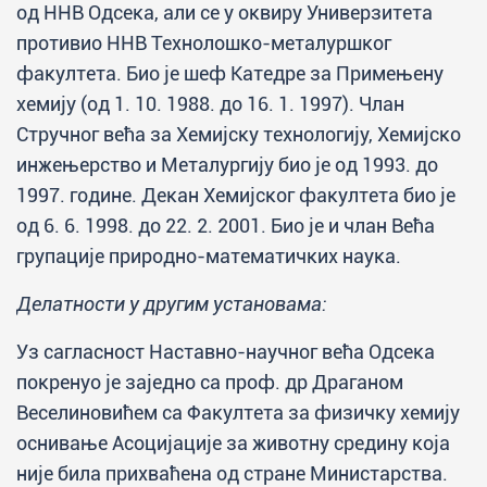
од ННВ Одсека, али се у оквиру Универзитета
противио ННВ Технолошко-металуршког
факултета. Био је шеф Катедре за Примењену
хемију (од 1. 10. 1988. до 16. 1. 1997). Члан
Стручног већа за Хемијску технологију, Хемијско
инжењерство и Металургију био је од 1993. до
1997. године. Декан Хемијског факултета био је
од 6. 6. 1998. до 22. 2. 2001. Био је и члан Већа
групације природно-математичких наука.
Делатности у другим установама:
Уз сагласност Наставно-научног већа Одсека
покренуо је заједно са проф. др Драганом
Веселиновићем са Факултета за физичку хемију
оснивање Асоцијације за животну средину која
није била прихваћена од стране Министарства.