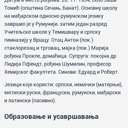
Томић (општина Сечањ, Банат). Основну школу
на мађарском односно румунском језику
завршио је у Румунији, затим један разред
Учитељске школе у Темишвару и српску
гимназију у Вршцу. Отац Антон (пок.)
стаклорезац и трговац, мајка (пок.) Марија
рођена Прокле, домаћица. Супруга: покојна др
Лидија Пфендт, рођена Шумилин, професор
Хемијског факултета. Синови: Едуард и Роберт.
Језици које користи: српски, немачки (матерњи),
енглески руски, француски, румунски, мађарски
и латински (пасивно).
Образовање и усавршавања