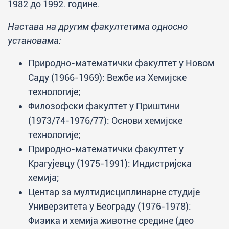
1982 до 1992. године.
Настава на другим факултетима односно
установама:
Природно-математички факултет у Новом
Саду (1966-1969): Вежбе из Хемијске
технологије;
Филозофски факултет у Приштини
(1973/74-1976/77): Основи хемијске
технологије;
Природно-математички факултет у
Крагујевцу (1975-1991): Индистријска
хемија;
Центар за мултидисциплинарне студије
Универзитета у Београду (1976-1978):
Физика и хемија животне средине (део