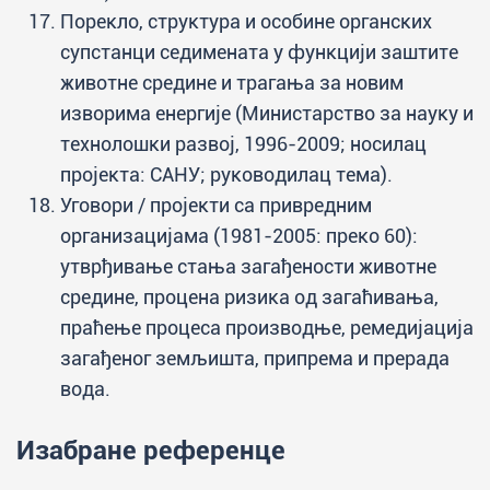
Порекло, структура и особине органских
супстанци седимената у функцији заштите
животне средине и трагања за новим
изворима енергије (Министарство за науку и
технолошки развој, 1996-2009; носилац
пројекта: САНУ; руководилац тема).
Уговори / пројекти са привредним
организацијама (1981-2005: преко 60):
утврђивање стања загађености животне
средине, процена ризика од загаћивања,
праћење процеса производње, ремедијација
загађеног земљишта, припрема и прерада
вода.
Изабране референце