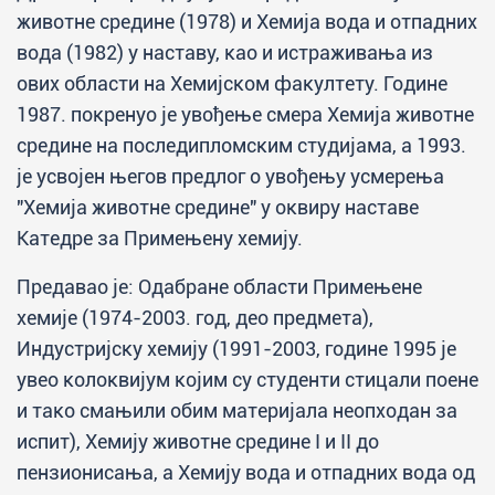
животне средине (1978) и Хемија вода и отпадних
вода (1982) у наставу, као и истраживања из
ових области на Хемијском факултету. Године
1987. покренуо је увођење смера Хемија животне
средине на последипломским студијама, а 1993.
је усвојен његов предлог о увођењу усмерења
"Хемија животне средине" у оквиру наставе
Катедре за Примењену хемију.
Предавао је: Одабране области Примењене
хемије (1974-2003. год, део предмета),
Индустријску хемију (1991-2003, године 1995 је
увео колоквијум којим су студенти стицали поене
и тако смањили обим материјала неопходан за
испит), Хемију животне средине I и II до
пензионисања, а Хемију вода и отпадних вода од