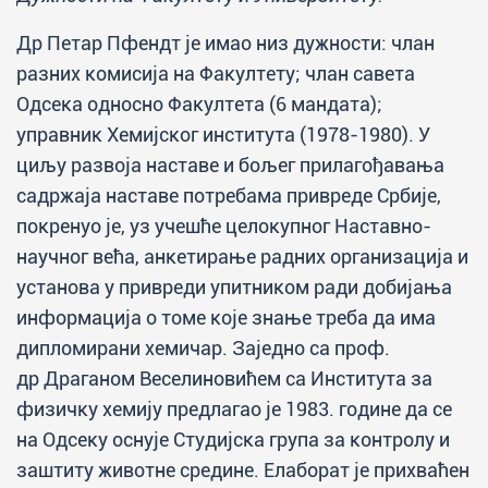
Др Петар Пфендт је имао низ дужности: члан
разних комисија на Факултету; члан савета
Одсека односно Факултета (6 мандата);
управник Хемијског института (1978-1980). У
циљу развоја наставе и бољег прилагођавања
садржаја наставе потребама привреде Србије,
покренуо је, уз учешће целокупног Наставно-
научног већа, анкетирање радних организација и
установа у привреди упитником ради добијања
информација о томе које знање треба да има
дипломирани хемичар. Заједно са проф.
др Драганом Веселиновићем са Института за
физичку хемију предлагао је 1983. године да се
на Одсеку оснује Студијска група за контролу и
заштиту животне средине. Елаборат је прихваћен