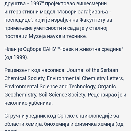
друштва - 1997" пројектовао вишесмерни
интерактивни модел "Извори загађивања -
последице", који је израђен на Факултету за
примењене уметсности и сада је у сталној
поставци Музеја науке и технике.
Члан је Одбора САНУ "Човек и животна средина"
(од 1999).
Рецензент код часописа: Journal of the Serbian
Chemical Society, Environmental Chemistry Letters,
Environmental Science and Technology, Organic
Geochemistry, Soil Science Society. Рецензирао је и
неколико уџбеника.
Стручни уредник код Српске енциклопедије за
области хемија, биохемија и физичка хемија (од