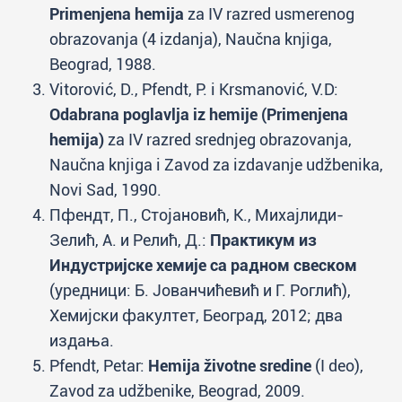
Primenjena hemija
za IV razred usmerenog
obrazovanja (4 izdanja), Naučna knjiga,
Beograd, 1988.
Vitorović, D., Pfendt, P. i Krsmanović, V.D:
Odabrana poglavlja iz hemije (Primenjena
hemija)
za IV razred srednjeg obrazovanja,
Naučna knjiga i Zavod za izdavanje udžbenika,
Novi Sad, 1990.
Пфендт, П., Стојановић, К., Михајлиди-
Зелић, А. и Релић, Д.:
Практикум из
Индустријске хемије са радном свеском
(уредници: Б. Јованчићевић и Г. Роглић),
Хемијски факултет, Београд, 2012; два
издања.
Pfendt, Petar:
Hemija životne sredine
(I deo),
Zavod za udžbenike, Beograd, 2009.