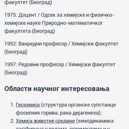
факултет (Београд)
1975: Доцент / Одсек за хемијске и физичко-
хемијске науке Природно-математичког
факултета (Београд)
1992: Ванредни професор / Хемијски факултет
(Београд)
1997: Редовни професор / Хемијски факултет
(Београд)
Области научног интересовања
Геохемија
(структура органске супстанце
фосилних горива, рана дијагенеза);
Хемија животне средине
(хемодинамика
загађивача у водама, седиментима и у