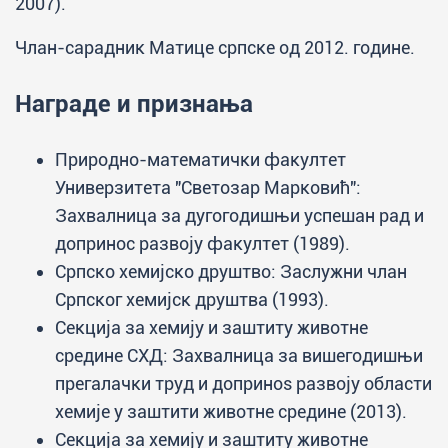
2007).
Члан-сарадник Матице српске од 2012. године.
Награде и признања
Природно-математички факултет
Универзитета "Светозар Марковић":
Захвалница за дугогодишњи успешан рад и
допринос развоју факултет (1989).
Српско хемијско друштво: Заслужни члан
Српског хемијск друштва (1993).
Секција за хемију и заштиту животне
средине СХД: Захвалница за вишегодишњи
прегалачки труд и доприноs развоју области
хемије у заштити животне средине (2013).
Секција за хемију и заштиту животне