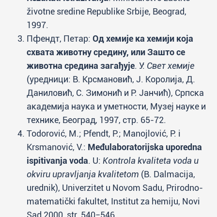
životne sredine Republike Srbije, Beograd,
1997.
Пфендт, Петар:
Од хемије ка хемији која
схвата животну средину, или Зашто се
животна средина загађује
. У:
Свет хемије
(уредници: В. Крсмановић, Ј. Королија, Д.
Даниловић, С. Зимонић и Р. Јанчић), Српска
академија наука и уметности, Музеј науке и
технике, Београд, 1997, стр. 65-72.
Todorović, M.; Pfendt, P.; Manojlović, P. i
Krsmanović, V.:
Međulaboratorijska uporedna
ispitivanja voda
. U:
Kontrola kvaliteta voda u
okviru upravljanja kvalitetom
(B. Dalmacija,
urednik), Univerzitet u Novom Sadu, Prirodno-
matematički fakultet, Institut za hemiju, Novi
Sad 2000, str. 540−546.