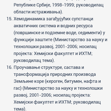
Републике Србије, 1998-1999; руководилац
области истраживања).
Хемодинамика загађујућих супстанци
акватичних система и водних ресурса
(површинске и подземне воде, седименти) у
функцији заштите (Министарство за науку и
технолошки развој, 2001-2006; носилац
пројекта: Хемијски факултет и ИХТМ;
руководилац тема).
Проучавање структуре, састава и
трансформација природних производа
Земљине коре (кероген, битумен, нафта и
гас) (Министарство за науку и технолошки
развој, 2001-2006; носилац пројекта:
Хемијски факултет и ИХТМ; руководилац
тема).