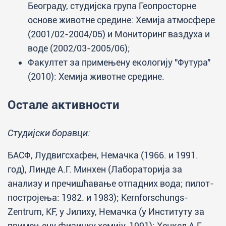
Београду, студијска група Геопросторне
основе животне средине: Хемија атмосфере
(2001/02-2004/05) и Мониторинг ваздуха и
воде (2002/03-2005/06);
Факултет за примењену екологију "Футура"
(2010): Хемија животне средине.
Остале активности
Студијски боравци:
БАСФ, Лудвигсхафен, Немачка (1966. и 1991.
год), Линде А.Г. Минхен (Лабораторија за
анализу и пречишћавање отпадних вода; пилот-
постројења: 1982. и 1983); Kernforschungs-
Zentrum, KF, у Јилиху, Немачка (у Институту за
примењену физичку хемију, 1991); Хенкел А.Г.