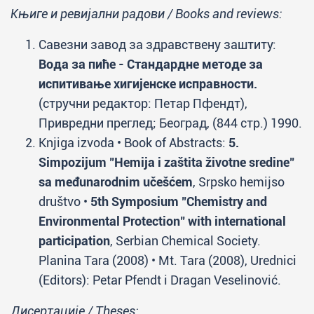
Књиге и ревијални радови / Books and reviews:
Савезни завод за здравствену заштиту:
Вода за пиће - Стандардне методе за
испитивање хигијенске исправности.
(стручни редактор: Петар Пфендт),
Привредни преглед; Београд, (844 стр.) 1990.
Knjiga izvoda • Book of Abstracts:
5.
Simpozijum "Hemija i zaštita životne sredine"
sa međunarodnim učešćem
, Srpsko hemijso
društvo •
5th Symposium "Chemistry and
Environmental Protection" with international
participation
, Serbian Chemical Society.
Planina Tara (2008) • Mt. Tara (2008), Urednici
(Editors): Petar Pfendt i Dragan Veselinović.
Дисертације / Theses: