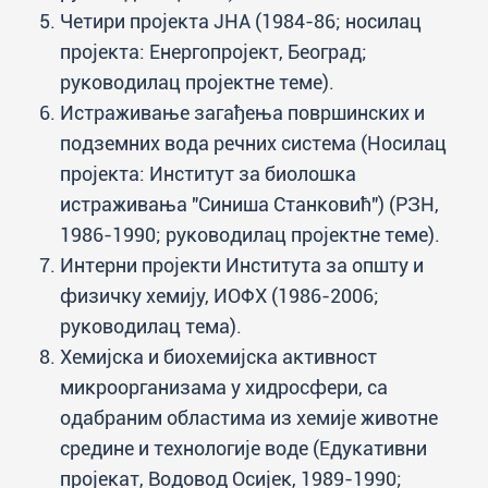
Четири пројекта ЈНА (1984-86; носилац
пројекта: Енергопројект, Београд;
руководилац пројектне теме).
Истраживање загађења површинских и
подземних вода речних система (Носилац
пројекта: Институт за биолошка
истраживања "Синиша Станковић") (РЗН,
1986-1990; руководилац пројектне теме).
Интерни пројекти Института за општу и
физичку хемију, ИОФХ (1986-2006;
руководилац тема).
Хемијска и биохемијска активност
микроорганизама у хидросфери, са
одабраним областима из хемије животне
средине и технологије воде (Едукативни
пројекат, Водовод Осијек, 1989-1990;