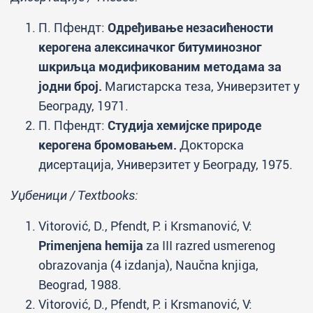
П. Пфендт:
Одређивање незасићености
керогена алексиначког битуминозног
шкриљца модификованим методама за
јодни број.
Магистарска теза, Универзитет у
Београду, 1971.
П. Пфендт:
Студија хемијске природе
керогена бромовањем.
Докторска
дисертација, Универзитет у Београду, 1975.
Уџбеници / Textbooks:
Vitorović, D., Pfendt, P. i Krsmanović, V:
Primenjena hemija
za III razred usmerenog
obrazovanja (4 izdanja), Naučna knjiga,
Beograd, 1988.
Vitorović, D., Pfendt, P. i Krsmanović, V: