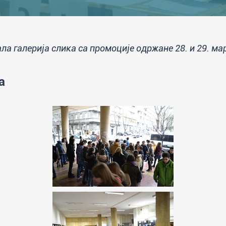
ла галерија слика са промоције одржане 28. и 29. ма
а