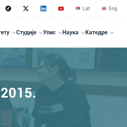
Lat
Eng
тету
Студије
Упис
Наука
Катедре
 2015.