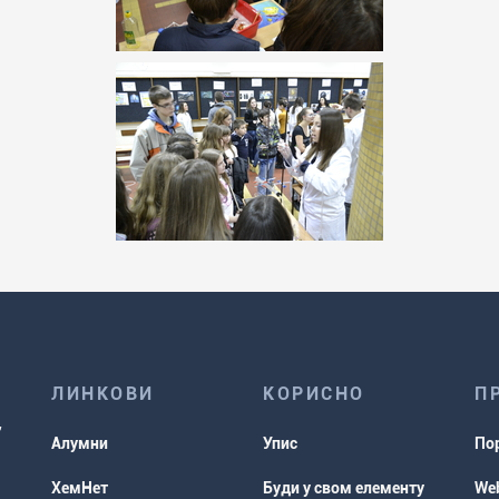
ЛИНКОВИ
КОРИСНО
П
Алумни
Упис
По
ХемНет
Буди у свом елементу
Web