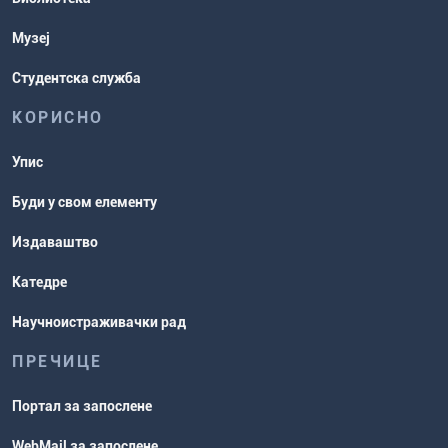
Музеј
Студентска служба
КОРИСНО
Упис
Буди у свом елементу
Издаваштво
Катедре
Научноистраживачки рад
ПРЕЧИЦЕ
Портал за запослене
WebMail за запослене