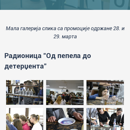
Мала галерија слика са промоције одржане 28. и
29. марта
Радионица "Од пепела до
детерџента"