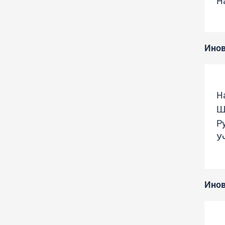
Н
Повереник за равноправност
Студентске организације
Студентска служба
Инов
Распореди активности и испитни
рокови
Н
Ш
Р
У
Инов