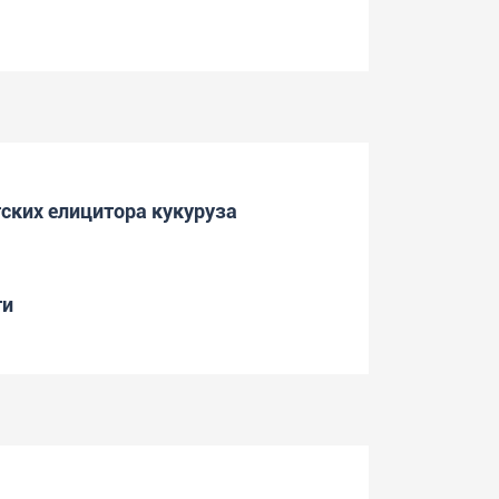
тских елицитора кукуруза
ти