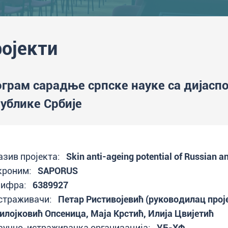
ојекти
грам сарадње српске науке са дијаспо
ублике Србије
азив пројекта:
Skin anti-ageing potential of Russian a
кроним:
SAPORUS
ифра:
6389927
страживачи:
Петар Ристивојевић (руководилац прој
илојковић Опсеница, Маја Крстић, Илија Цвијетић
аучно-истраживачка организација:
УБ-ХФ