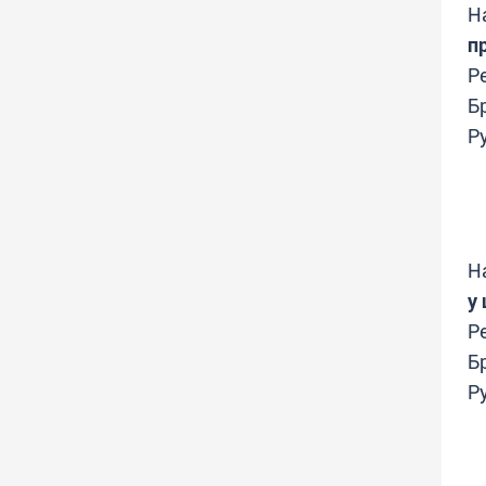
Н
п
Р
Б
Р
Н
у
Р
Б
Р