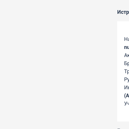
Истр
Н
nu
А
Б
Т
Р
И
(А
У