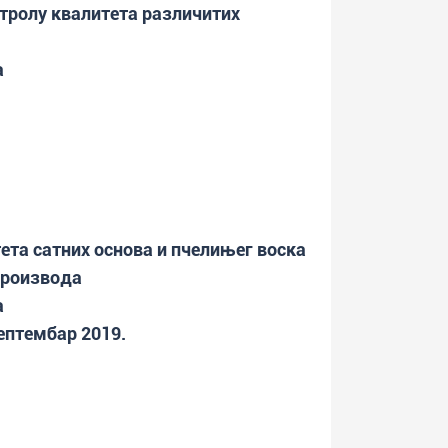
нтролу квалитета различитих
а
ета сатних основа и пчелињег воска
производа
а
септембар 2019.