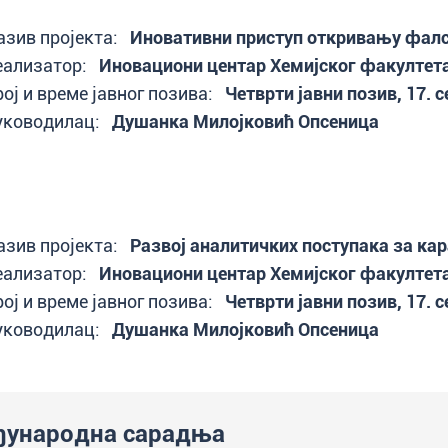
азив пројекта:
Иновативни приступ откривању фал
еализатор:
Иновациони центар Хемијског факултет
рој и време јавног позива:
Четврти јавни позив, 17. 
уководилац:
Душанка Милојковић Опсеница
азив пројекта:
Развој аналитичких поступака за кар
еализатор:
Иновациони центар Хемијског факултет
рој и време јавног позива:
Четврти јавни позив, 17. 
уководилац:
Душанка Милојковић Опсеница
ђународна сарадња