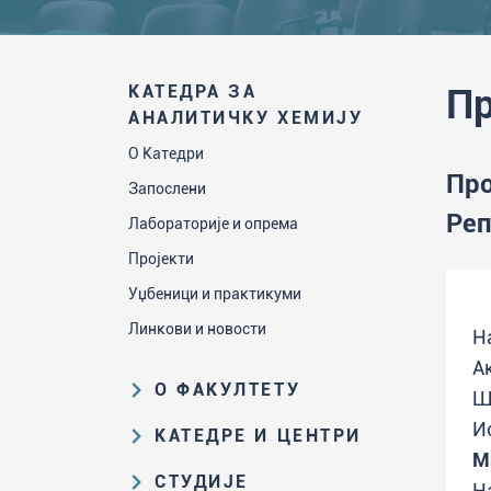
КАТЕДРА ЗА
Пр
АНАЛИТИЧКУ ХЕМИЈУ
О Катедри
Про
Запослени
Реп
Лабораторије и опрема
Пројекти
Уџбеници и практикуми
Линкови и новости
Н
А
О ФАКУЛТЕТУ
Ш
Образовна и научна делатност
И
КАТЕДРЕ И ЦЕНТРИ
М
Организациона и управљачка
Катедра за аналитичку хемију
СТУДИЈЕ
структура
Н