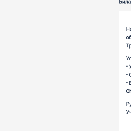
Била
Н
о
Т
У
•
•
• 
C
Р
У