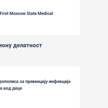
 First Moscow State Medical
иону делатност
рополиса за превенцију инфекција
а код деце