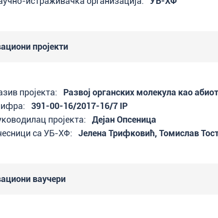
аучно-истраживачка организација:
УБ-ХФ
ациони пројекти
азив пројекта:
Развој органских молекула као абио
ифра:
391-00-16/2017-16/7 IP
уководилац пројекта:
Дејан Опсеница
чесници са УБ-ХФ:
Јелена Трифковић, Томислав Тос
ациони ваучери