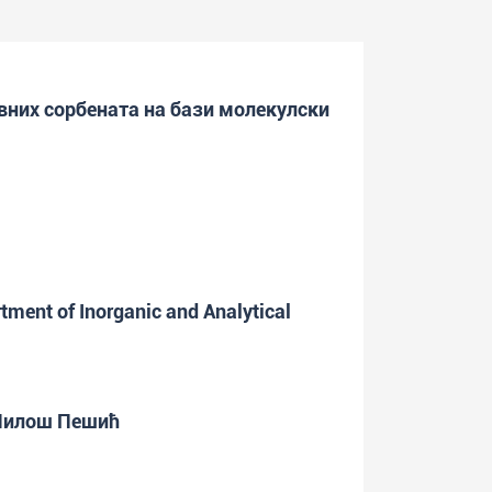
вних сорбената на бази молекулски
tment of Inorganic and Analytical
 Милош Пешић