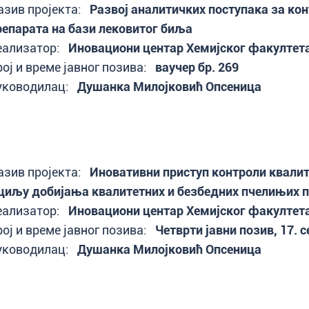
азив пројекта:
Развој аналитичких поступака за ко
репарата на бази лековитог биља
еализатор:
Иновациони центар Хемијског факултет
рој и време јавног позива:
ваучер бр. 269
уководилац:
Душанка Милојковић Опсеница
азив пројекта:
Иновативни приступ контроли квалит
 циљу добијања квалитетних и безбедних пчелињих 
еализатор:
Иновациони центар Хемијског факултет
рој и време јавног позива:
Четврти јавни позив, 17. 
уководилац:
Душанка Милојковић Опсеница