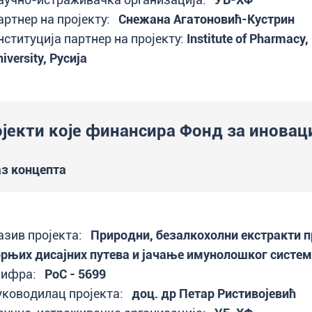
артнер на пројекту:
Снежана Агатоновић-Кустрин
нституција партнер на пројекту:
Institute of Pharmacy,
iversity, Русија
јекти које финансира Фонд за иновац
з концепта
азив пројекта:
Природни, безалкохолни екстракти п
орњих дисајних путева и јачање имунолошког систем
ифра:
PoC - 5699
уководилац пројекта:
доц. др Петар Ристивојевић