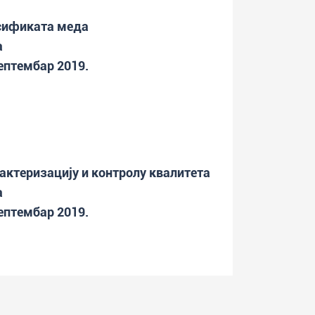
сификата меда
а
септембар 2019.
актеризацију и контролу квалитета
а
септембар 2019.