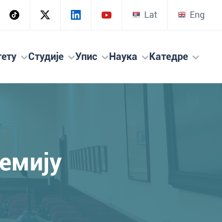
Lat
Eng
тету
Студије
Упис
Наука
Катедре
хемију