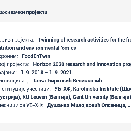
аживачки пројекти
азив пројекта:
Twinning of research activities for the fr
trition and environmental 'omics
кроним:
FoodEnTwin
рој пројекта:
Horizon 2020 research and innovation p
рајање:
1. 9. 2018 – 1. 9. 2021.
уководилац:
Тања Ћирковић Величковић
нституције учесници:
УБ-ХФ, Karolinska Institute (Шв
устрија), KU Leuven (Белгија), Gent University (Белгија
чесници са УБ-ХФ:
Душанка Милојковић Опсеница, Ј