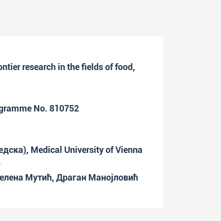
ontier research in the fields of food,
rogramme No. 810752
едска), Medical University of Vienna
)
елена Мутић, Драган Манојловић