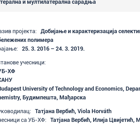
терална и мултилатерална сарадња
азив пројекта:
Добијање и карактеризација селекти
бележених полимера
рајање:
25. 3. 2016 – 24. 3. 2019.
станове учесници:
 УБ-ХФ
 САНУ
Budapest University of Technology and Economics, Depar
hemistry, Будимпешта, Мађарска
уководилац:
Татјана Вербић, Viola Horváth
чесници са УБ-ХФ:
Татјана Вербић, Илија Цвијетић,