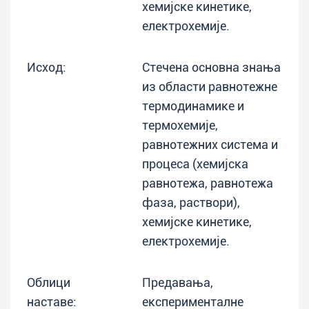
хемијске кинетике,
електрохемије.
Исход:
Стечена основна знања
из области равнотежне
термодинамике и
термохемије,
равнотежних система и
процеса (хемијска
равнотежа, равнотежа
фаза, раствори),
хемијске кинетике,
електрохемије.
Облици
Предавања,
наставе:
експерименталне