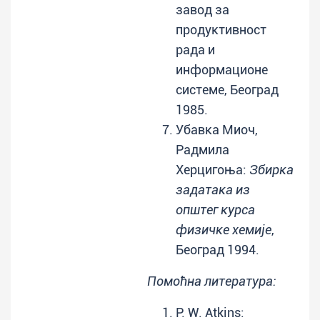
завод за
продуктивност
рада и
информационе
системе, Београд
1985.
Убавка Миоч,
Радмила
Херцигоња:
Збирка
задатака из
општег курса
физичке хемије
,
Београд 1994.
Помоћна литература:
P. W. Atkins: