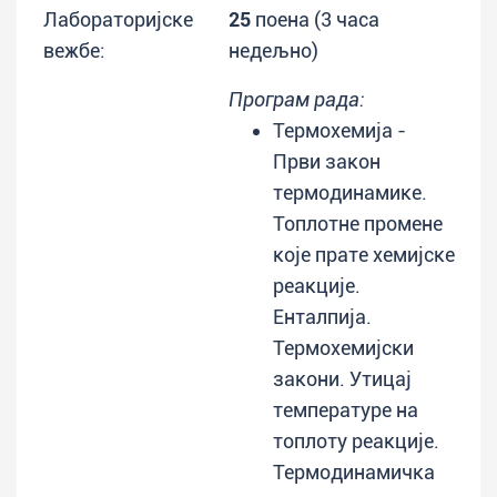
Лабораторијске
25
поена (3 часа
вежбе:
недељно)
Програм рада:
Термохемија -
Први закон
термодинамике.
Топлотне промене
које прате хемијске
реакције.
Енталпија.
Термохемијски
закони. Утицај
температуре на
топлоту реакције.
Термодинамичка