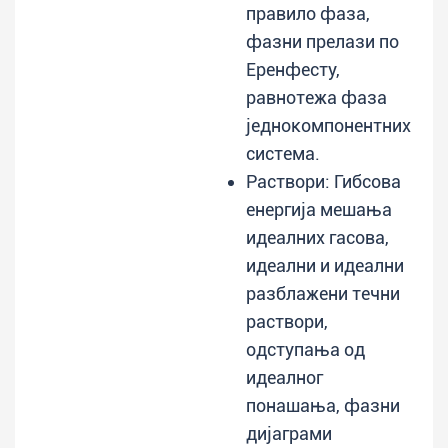
правило фаза,
фазни прелази по
Еренфесту,
равнотежа фаза
једнокомпонентних
система.
Раствори: Гибсова
енергија мешања
идеалних гасова,
идеални и идеални
разблажени течни
раствори,
одступања од
идеалног
понашања, фазни
дијаграми