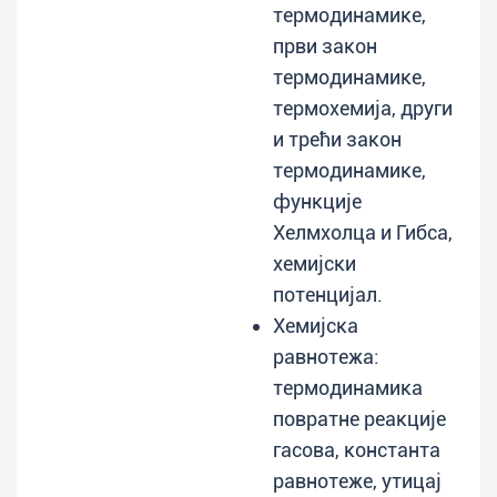
термодинамике,
први закон
термодинамике,
термохемија, други
и трећи закон
термодинамике,
функције
Хелмхолца и Гибса,
хемијски
потенцијал.
Хемијска
равнотежа:
термодинамика
повратне реакције
гасова, константа
равнотеже, утицај