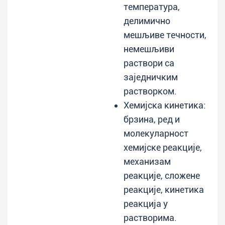
температура,
делимично
мешљиве течности,
немешљиви
раствори са
заједничким
растворком.
Хемијска кинетика:
брзина, ред и
молекуларност
хемијске реакције,
механизам
реакције, сложене
реакције, кинетика
реакција у
растворима.