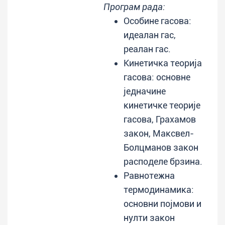
Програм рада:
Особине гасова:
идеалан гас,
реалан гас.
Кинетичка теорија
гасова: основне
једначине
кинетичке теорије
гасова, Грахамов
закон, Максвел-
Болцманов закон
расподеле брзина.
Равнотежна
термодинамика:
основни појмови и
нулти закон