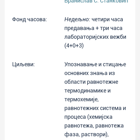
Бранислав С. Станковић
Фонд часова:
Недељно:
четири часа
предавања + три часа
лабораторијских вежби
(4+0+3)
Циљеви:
Упознавање и стицање
основних знања из
области равнотежне
термодинамике и
термохемије,
равнотежних система и
процеса (хемијска
равнотежа, равнотежа
фаза, раствори),