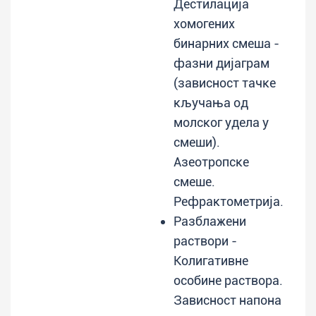
Дестилација
хомогених
бинарних смеша -
фазни дијаграм
(зависност тачке
кључања од
молског удела у
смеши).
Азеотропске
смеше.
Рефрактометрија.
Разблажени
раствори -
Колигативне
особине раствора.
Зависност напона