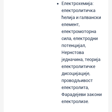
Електрохемија:
електролитичка
ћелија и галвански
елемент,
електромоторна
сила, електродни
потенцијал,
Нернстова
једначина, теорија
електролитичке
дисоцијације,
проводљивост
електролита,
Фарадејеви закони
електролизе.