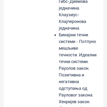
Гибс-Диемова
једначина.
Клаузиус-
Клајперонова
једначина.
Бинарни течни
системи - Потпуно
мешљиве
течности. Идеални
течни системи.
Рауолов закон.
Позитивна и
негативна
одступања од
Рауловог закона.
Хенријев закон.