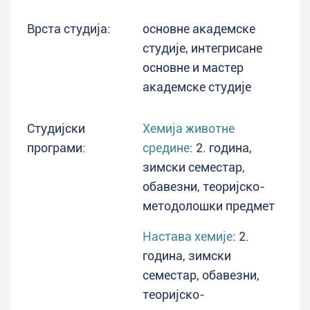
Врста студија:
основне академске
студије, интегрисане
основне и мастер
академске студије
Студијски
Хемија животне
програми:
средине
: 2. година,
зимски семестар,
обавезни, теоријско-
методолошки предмет
Настава хемије
: 2.
година, зимски
семестар, обавезни,
теоријско-