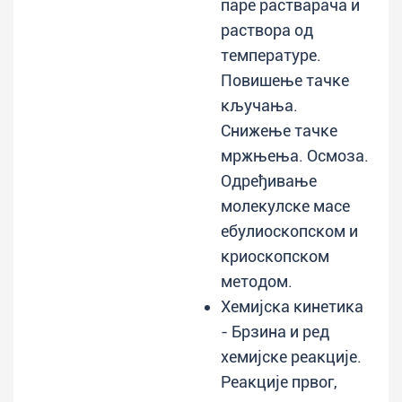
паре растварача и
раствора од
температуре.
Повишење тачке
кључања.
Снижење тачке
мржњења. Осмоза.
Одређивање
молекулске масе
ебулиоскопском и
криоскопском
методом.
Хемијска кинетика
- Брзина и ред
хемијске реакције.
Реакције првог,