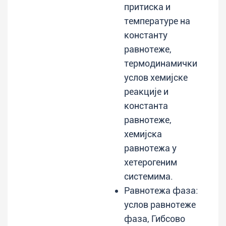
притиска и
температуре на
константу
равнотеже,
термодинамички
услов хемијске
реакције и
константа
равнотеже,
хемијска
равнотежа у
хетерогеним
системима.
Равнотежа фаза:
услов равнотеже
фаза, Гибсово