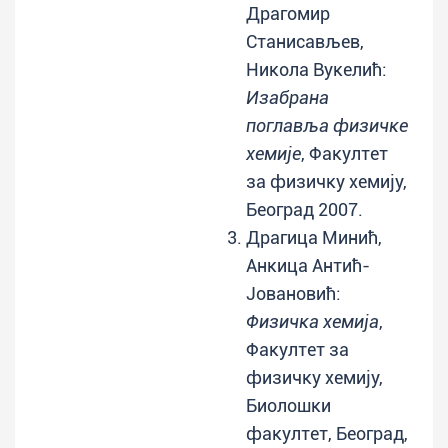
Дрaгомир
Станисављев,
Никола Вукелић:
Изабрана
поглавља физичке
хемије
, Факултет
за физичку хемију,
Београд 2007.
Драгица Минић,
Анкица Антић-
Јовановић:
Физичка хемија
,
Факултет за
физичку хемију,
Биолошки
факултет, Београд,