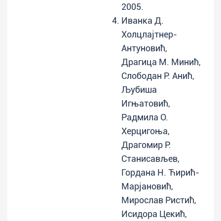
2005.
Иванка Д.
Холцлајтнер-
Антуновић,
Драгица M. Минић,
Слободан Р. Анић,
Љубиша
Игњатовић,
Радмила О.
Херцигоња,
Драгомир Р.
Станисављев,
Гордана Н. Ћирић-
Марјановић,
Мирослав Ристић,
Исидора Цекић,