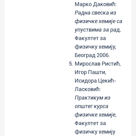
Марко Даковић:
Радна свеска из
физичке хемије са
упуствима за рад
,
Факултет за
физичку хемију,
Београд 2006.
Мирослав Ристић,
Игор Пашти,
Исидора Цекић-
Ласковић:
Практикум из
општег курса
физичке хемије
,
Факултет за
физичку хемију