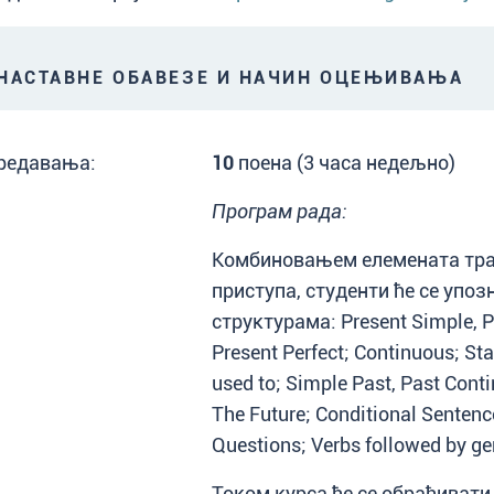
АСТАВНЕ ОБАВЕЗЕ И НАЧИН ОЦЕЊИВАЊА
редавања:
10
поена (3 часа недељно)
Програм рада:
Комбиновањем елемената тра
приступа, студенти ће се упо
структурама: Present Simple, Pr
Present Perfect; Continuous; Sta
used to; Simple Past, Past Conti
The Future; Conditional Senten
Questions; Verbs followed by geru
Током курса ће се обрађивати