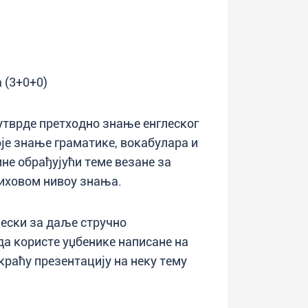
 (3+0+0)
утврде претходно знање енглеског
оје знање граматике, вокабулара и
ине обрађујући теме везане за
иховом нивоу знања.
лески за даље стручно
а користе уџбенике написане на
краћу презентацију на неку тему