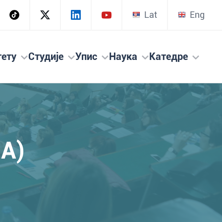
Lat
Eng
тету
Студије
Упис
Наука
Катедре
1A)