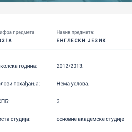
ифра предмета:
Назив предмета:
031A
ЕНГЛЕСКИ ЈЕЗИК
колска година:
2012/2013.
слови похађања:
Нема услова.
СПБ:
3
рста студија:
основне академске студије