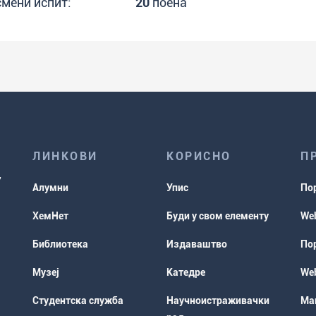
смени испит:
20
поена
ЛИНКОВИ
КОРИСНО
П
Алумни
Упис
По
ХемНет
Буди у свом елементу
Web
Библиотека
Издаваштво
Пор
Музеј
Катедре
Web
Студентска служба
Научноистраживачки
Мап