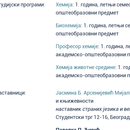
тудијски програми:
Хемија
: 1. година, летњи сем
општеобразовни предмет
Биохемија
: 1. година, летњи 
општеобразовни предмет
Професор хемије
: 1. година, 
академско-општеобразовни 
Хемија животне средине
: 1. г
академско-општеобразовни 
аставници:
Јасмина Б. Арсенијевић Мија
и књижевности
наставник страних језика и в
Студентски трг 12-16, Београд
Павелка П. Ћирић