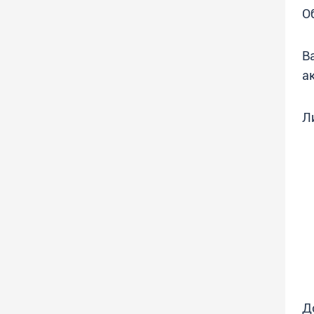
О
В
а
Л
Д