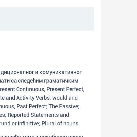
диционалног и комуникативног
знати са следећим граматичким
esent Continuous, Present Perfect,
te and Activity Verbs; would and
nuous, Past Perfect; The Passive;
ces; Reported Statements and
nd or infinitive; Plural of nouns.
 следеће теме и вокабулар везан