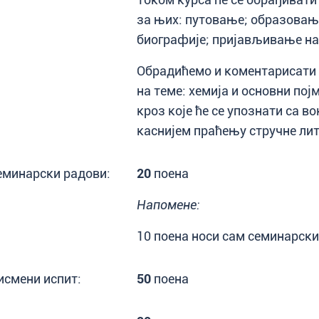
за њих: путовање; образовање
биографије; пријављивање на 
Обрадићемо и коментарисати 
на теме: хемија и основни пој
кроз које ће се упознати са в
каснијем праћењу стручне лит
еминарски радови:
20
поена
Напомене:
10 поена носи сам семинарски
исмени испит:
50
поена