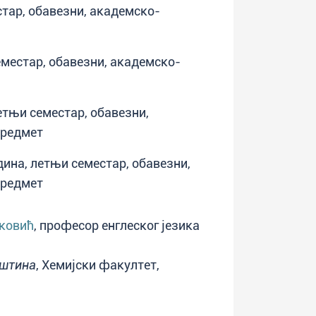
естар, обавезни, академско-
семестар, обавезни, академско-
летњи семестар, обавезни,
предмет
одина, летњи семестар, обавезни,
предмет
лковић
, професор енглеског језика
ештина
, Хемијски факултет,