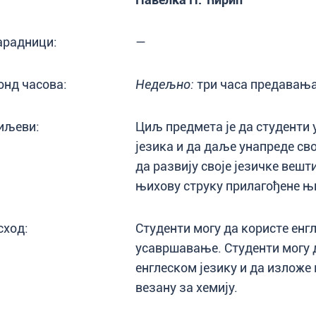
арадници:
—
онд часова:
Недељно:
три часа предавања
иљеви:
Циљ предмета је да студенти 
језика и да даље унапреде св
да развију своје језичке вешт
њихову струку прилагођене њ
сход:
Студенти могу да користе енг
усавршавање. Студенти могу д
енглеском језику и да изложе 
везану за хемију.