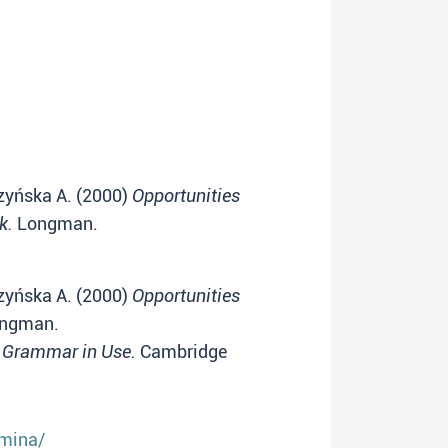
zyńska A. (2000)
Opportunities
k.
Longman.
zyńska A. (2000)
Opportunities
ngman.
l Grammar in Use.
Cambridge
smina/