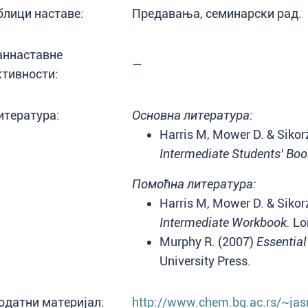
блици наставе:
Предавања, семинарски рад.
аннаставне
—
ктивности:
итература:
Основна литература:
Harris M, Mower D. & Sikor
Intermediate Students' Boo
Помоћна литература:
Harris M, Mower D. & Sikor
Intermediate Workbook.
Lo
Murphy R. (2007)
Essentia
University Press.
одатни материјал:
http://www.chem.bg.ac.rs/~ja