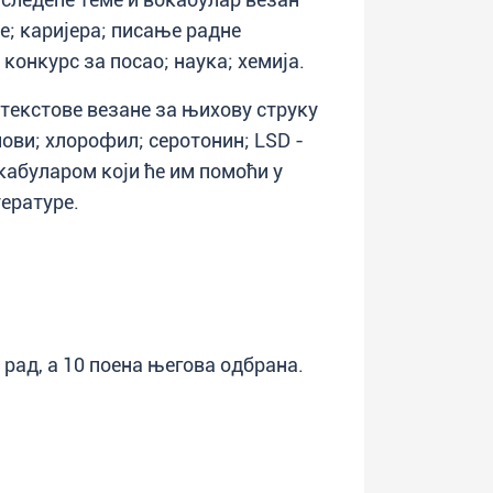
; каријера; писање радне
конкурс за посао; наука; хемија.
текстове везане за њихову струку
мови; хлорофил; серотонин; LSD -
окабуларом који ће им помоћи у
ературе.
 рад, а 10 поена његова одбрана.