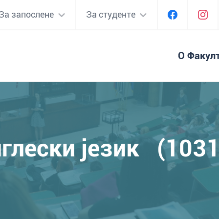
За запослене
За студенте
О Факул
глески језик (103