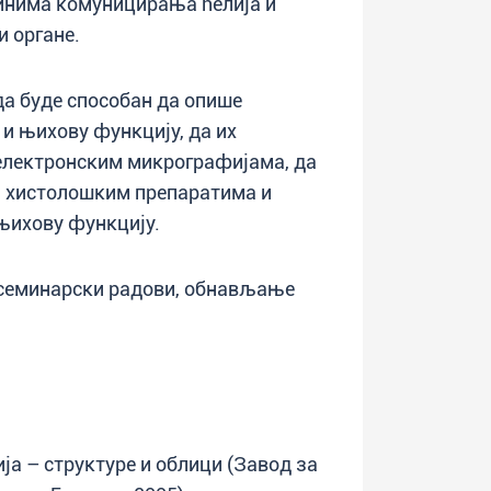
инима комуницирања ћелија и
 органе.
 да буде способан да опише
 и њихову функцију, да их
електронским микрографијама, да
а хистолошким препаратима и
њихову функцију.
 семинарски радови, обнављање
ја – структуре и облици (Завод за