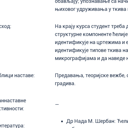
обављају; упознавање са нач
њиховог удруживања у ткива и
сход:
На крају курса студент треба
структурне компоненте ћелије
идентификује на цртежима и 
идентификује типове ткива н
микрографијама и да наведе 
блици наставе:
Предавања, теоријске вежбе,
градива.
аннаставне
—
ктивности:
Др Нада М. Шербан: Ћели
итература: