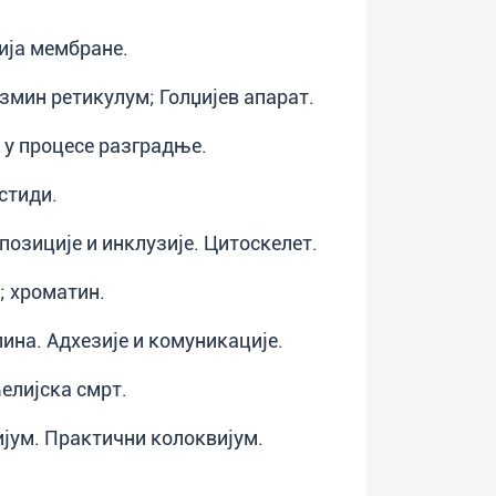
ија мембране.
змин ретикулум; Голџијев апарат.
 у процесе разградње.
стиди.
позиције и инклузије. Цитоскелет.
; хроматин.
ина. Адхезије и комуникације.
Ћелијска смрт.
ијум. Практични колоквијум.