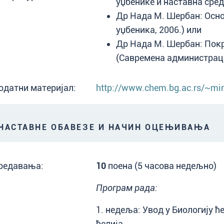
уџбенике и наставна сред
Др Нада М. Шербан: Осно
уџбеника, 2006.) или
Др Нада М. Шербан: Покр
(Савремена администраци
одатни материјал:
http://www.chem.bg.ac.rs/~mir
АСТАВНЕ ОБАВЕЗЕ И НАЧИН ОЦЕЊИВАЊА
редавања:
10
поена (5 часова недељно)
Програм рада:
1. недеља: Увод у Биологију ћ
ћелија.