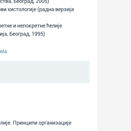
ства, Београд, 2005)
ви хистологије (радна верзија
етне и непокретне ћелије
ја, Београд, 1995)
ela
елије. Принципи организације