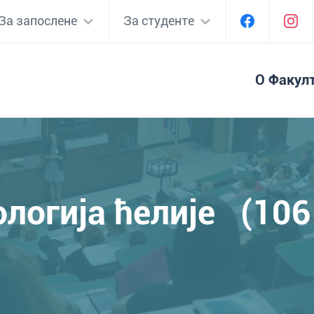
За запослене
За студенте
О Факул
ологија ћелије (106