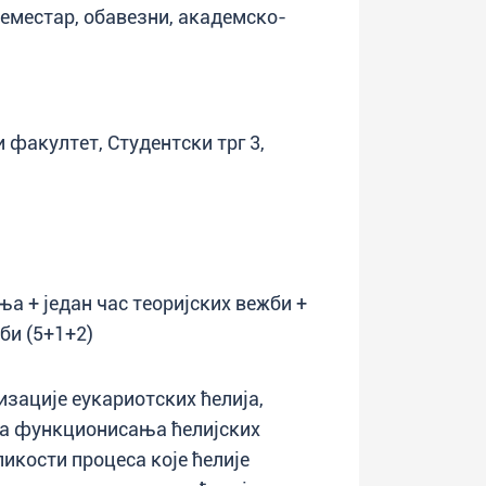
 семестар, обавезни, академско-
 факултет, Студентски трг 3,
а + један час теоријских вежби +
би (5+1+2)
зације еукариотских ћелија,
па функционисања ћелијских
икости процеса које ћелије