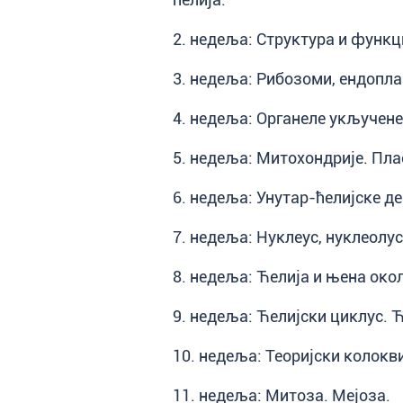
2. недеља: Структура и функц
3. недеља: Рибозоми, ендопла
4. недеља: Органеле укључене
5. недеља: Митохондрије. Пла
6. недеља: Унутар-ћелијске де
7. недеља: Нуклеус, нуклеолус
8. недеља: Ћелија и њена окол
9. недеља: Ћелијски циклус. 
10. недеља: Теоријски колокв
11. недеља: Митоза. Мејоза.