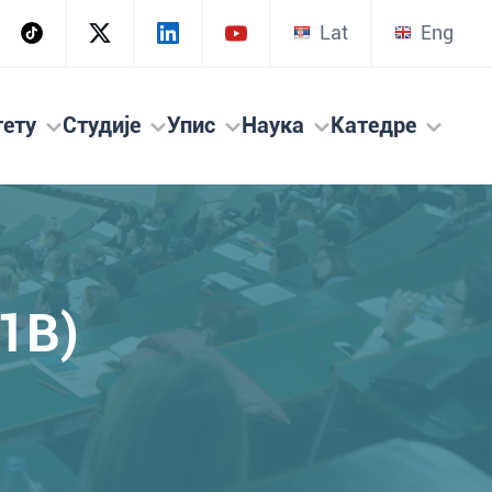
Lat
Eng
тету
Студије
Упис
Наука
Катедре
1B)