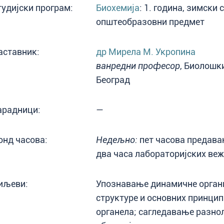
тудијски програм:
Биохемија
: 1. година, зимски
општеобразовни предмет
аставник:
др Мирела М. Укропина
ванредни професор
, Биолошки
Београд
арадници:
—
онд часова:
Недељно:
пет часова предавањ
два часа лабораторијских веж
иљеви:
Упознавање динамичне органи
структуре и основних принци
органела; сагледавање разнол