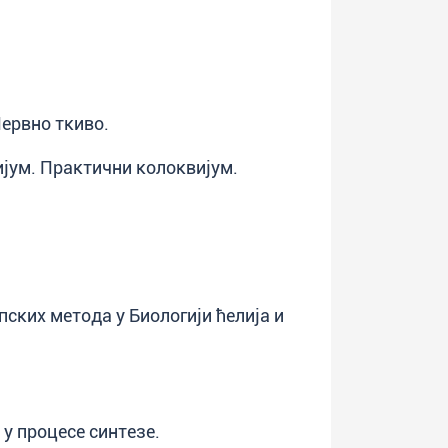
ервно ткиво.
ијум. Практични колоквијум.
ских метода у Биологији ћелија и
 у процесе синтезе.