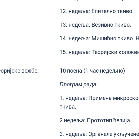
12. недеља: Епително ткиво.
13. недеља: Везивно ткиво.
14. недеља: Мишићно ткиво. Н
15. недеља: Теоријски колокв
еоријске вежбе:
10
поена (1 час недељно)
Програм рада:
1. недеља: Примена микроскоп
ткива.
2 недеља: Прототип ћелија.
3. недеља: Органеле укључене