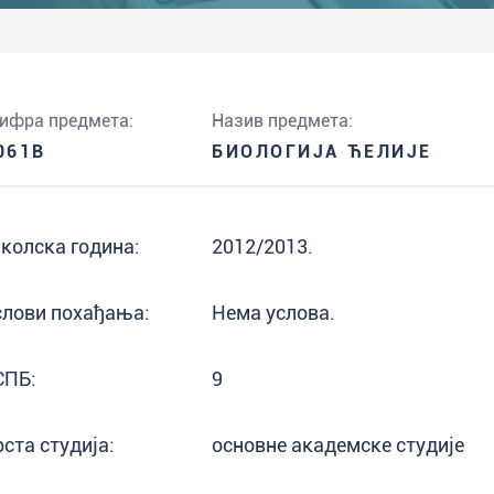
ифра предмета:
Назив предмета:
061B
БИОЛОГИЈА ЋЕЛИЈЕ
колска година:
2012/2013.
слови похађања:
Нема услова.
СПБ:
9
рста студија:
основне академске студије