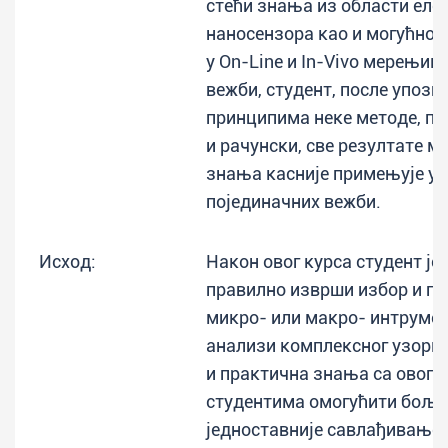
стећи знања из области еле
наносензора као и могућно
у On-Line и In-Vivo мерењима
вежби, студент, после упоз
принципима неке методе, п
и рачунски, све резултате м
знања касније примењује у 
појединачних вежби.
Исход:
Након овог курса студент је
правилно изврши избор и пр
микро- или макро- интрумен
анализи комплексног узорка
и практична знања са овога 
студентима омогућити боље
једноставније савлађивање