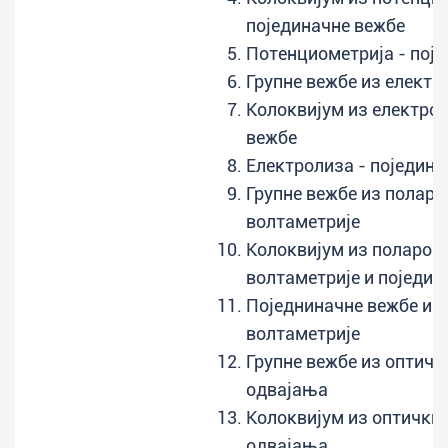
појединачне вежбе
Потенциометрија - пој
Групне вежбе из електр
Колоквијум из електрол
вежбе
Електролиза - поједина
Групне вежбе из поларо
волтаметрије
Колоквијум из поларог
волтаметрије и поједин
Поједниначне вежбе из
волтаметрије
Групне вежбе из оптичк
одвајања
Колоквијум из оптички
одвајања