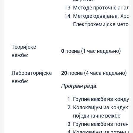
Методе проточне анализ
Методе одвајања. Хром
Електрохемијске метод
Теоријске
0
поена (1 час недељно)
вежбе:
Лабораторијске
20
поена (4 часа недељно)
вежбе:
Програм рада:
Групне вежбе из кондук
Колоквијум из кондукто
појединачне вежбе
Групне вежбе из потенц
Колоквијум из потенцио