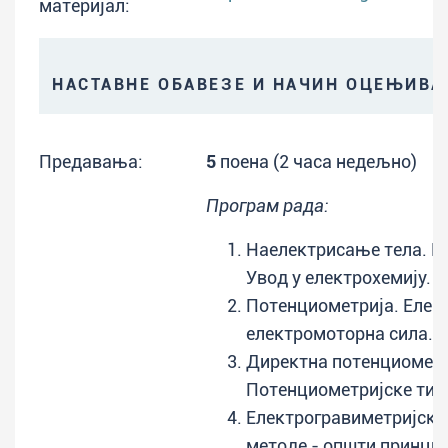
материјал:
НАСТАВНЕ ОБАВЕЗЕ И НАЧИН ОЦЕЊИВ
Предавања:
5
поена (2 часа недељно)
Програм рада:
Наелектрисање тела. Ел
Увод у електрохемију. 
Потенциометрија. Елект
електромоторна сила.
Директна потенциометр
Потенциометријске тит
Електрогравиметријске
методе - општи принцип