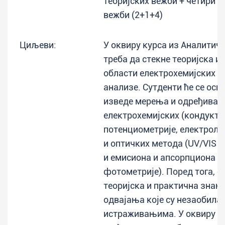
теоријских вежби + четири ч
вежби (2+1+4)
Циљеви:
У оквиру курса из Аналитичк
треба да стекне теоријска и
области електрохемијских и
анализе. Сутденти ће се осп
изведе мерења и одређивањ
електрохемијских (кондукто
потенциометрије, електроли
и оптичких метода (UV/VIS 
и емисиона и апсорпциона т
фотометрије). Поред тога, с
теоријска и практична знањ
одвајања које су незаобила
истраживањима. У оквиру ку