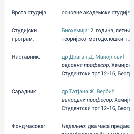
Врста студија:
основне академске студије
Студијски
Биохемија
: 2. година, летњи
програм:
теоријско-методолошки пр
Наставник:
др Драган Д. Манојловић
редовни професор
, Хемијск
Студентски трг 12-16, Беогр
Сарадник:
др Татјана Ж. Вербић
ванредни професор
, Хемијс
Студентски трг 12-16, Беогр
Фонд часова:
Недељно:
два часа предавањ