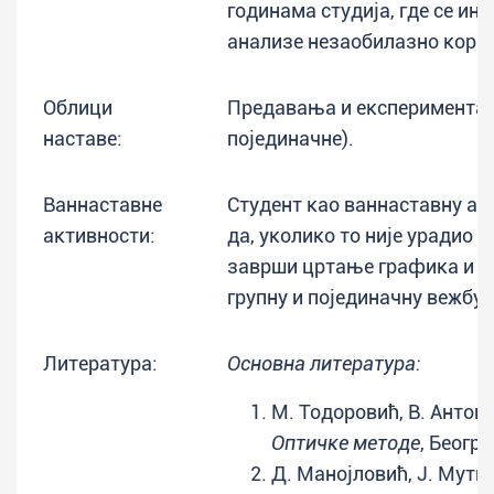
годинама студија, где се ин
анализе незаобилазно корис
Облици
Предавања и експерименталн
наставе:
појединачне).
Ваннаставне
Студент као ваннаставну ак
активности:
да, уколико то није урадио у
заврши цртање графика и ср
групну и појединачну вежбу.
Литература:
Основна литература:
М. Тодоровић, В. Антони
Оптичке методе
, Беогр
Д. Манојловић, Ј. Мути