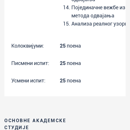
Појединачне вежбе из о
метода одвајања
Анализа реалног узорк
Колоквијуми:
25
поена
Писмени испит:
25
поена
Усмени испит:
25
поена
ОСНОВНЕ АКАДЕМСКЕ
СТУДИЈЕ