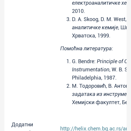
електроаналитичке хем
2010.
D. A. Skoog, D. M. West, F.
аналитичке кемије
, Шк
Хрватска, 1999.
Помоћна литература:
G. Bendre:
Principle of C
Instrumentation
, W. B. 
Philadelphia, 1987.
М. Тодоровић, В. Антон
задатака из инструмен
Хемијски факултет, Бео
Додатни
http://helix.chem.bg.ac.rs/ana