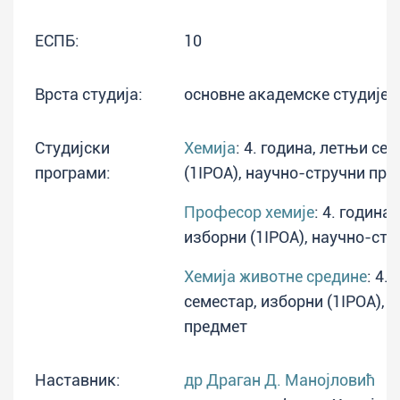
ЕСПБ:
10
Врста студија:
основне академске студије
Студијски
Хемија
: 4. година, летњи се
програми:
(1IPOA), научно-стручни пр
Професор хемије
: 4. година
изборни (1IPOA), научно-ст
Хемија животне средине
: 4.
семестар, изборни (1IPOA), 
предмет
Наставник:
др Драган Д. Манојловић