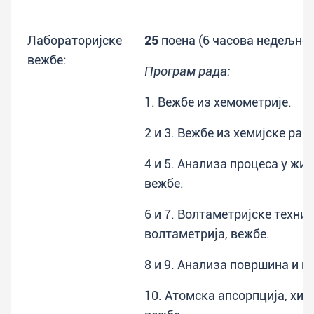
Лабораторијске
25
поена (6 часова недељно)
вежбе:
Програм рада:
1. Вежбе из хемометрије.
2 и 3. Вежбе из хемијске рав
4 и 5. Анализа процеса у жив
вежбе.
6 и 7. Волтаметријске техни
волтаметрија, вежбе.
8 и 9. Анализа површина и п
10. Атомска апсорпција, хид