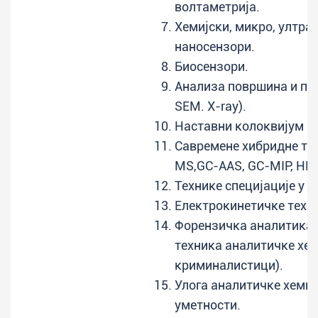
волтаметрија.
Хемијски, микро, ултра
наносензори.
Биосензори.
Анализа површина и пр
SEM. X-ray).
Наставни колоквијум и
Савремене хибридне тех
MS,GC-AAS, GC-MIP, HPL
Технике специјације у ж
Електрокинетичке техн
Форензичка аналитика 
техника аналитичке хем
криминалистици).
Улога аналитичке хемије
уметности.