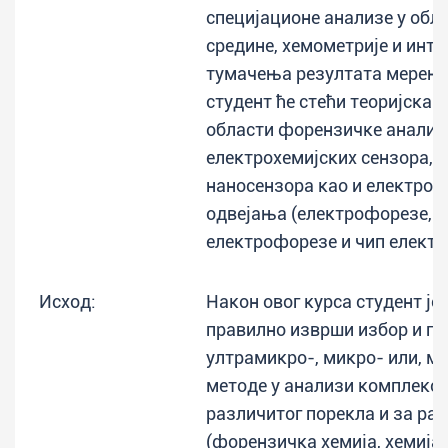
специјационе анализе у обл
средине, хемометрије и инте
тумачења резултата мерења
студент ће стећи теоријска 
области форензичке аналити
електрохемијских сензора, 
наносензора као и електрок
одвејања (електрофорезе, 
електрофорезе и чип електр
Исход:
Након овог курса студент је
правилно изврши избор и пр
ултрамикро-, микро- или, м
методе у анализи комплексн
различитог порекла и за ра
(форензичка хемија, хемија