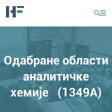
Одабране области
аналитичке
хемије (1349A)