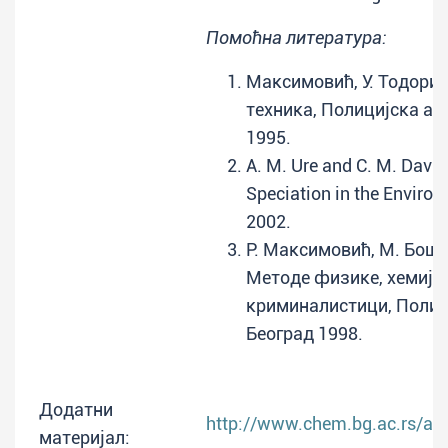
Помоћна литература:
Максимовић, У. Тодори
техника, Полицијска ак
1995.
A. M. Ure and C. M. Davi
Speciation in the Environ
2002.
Р. Максимовић, М. Бошк
Методе физике, хемије 
криминалистици, Полиц
Београд 1998.
Додатни
http://www.chem.bg.ac.rs/anal
материјал: