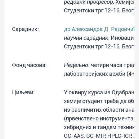
редовни професор
, Хемијск
Студентски трг 12-16, Беогр
Сарадник:
др Александра Д. Радоичић
научни сарадник
, Иновацион
Студентски трг 12-16, Беогр
Фонд часова:
Недељно:
четири часа преда
лабораторијских вежби (4+0
Циљеви:
У оквиру курса из Одабрани
хемије студент треба да обн
из различитих области анал
(првенствено инструменталн
хибридних и тандем техника
GC-AAS, GC-MIP, HPLC-ICP, E