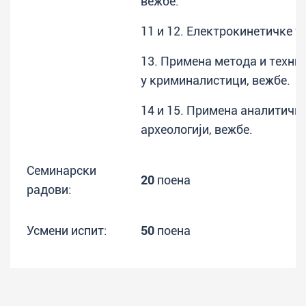
вежбе.
11 и 12. Електрокинетичке т
13. Примена метода и техни
у криминалистици, вежбе.
14 и 15. Примена аналитичке
археологији, вежбе.
Семинарски
20
поена
радови:
Усмени испит:
50
поена