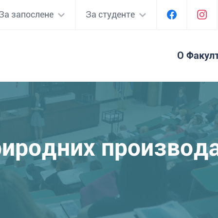
За запослене
За студенте
О Факул
риродних производ