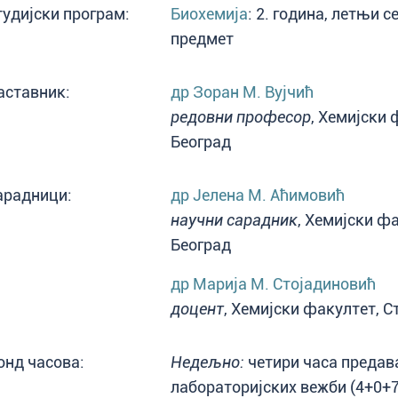
тудијски програм:
Биохемија
: 2. година, летњи 
предмет
аставник:
др Зоран М. Вујчић
редовни професор
, Хемијски 
Београд
арадници:
др Јелена М. Аћимовић
научни сарадник
, Хемијски фа
Београд
др Марија М. Стојадиновић
доцент
, Хемијски факултет, С
онд часова:
Недељно:
четири часа предав
лабораторијских вежби (4+0+7