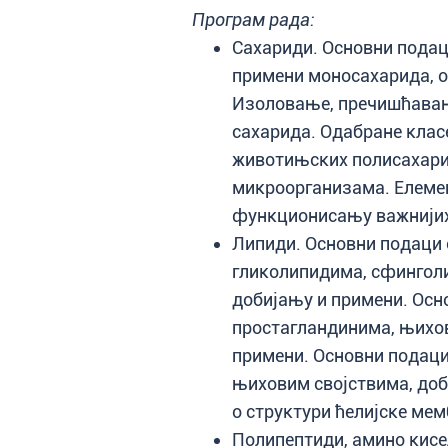
Програм рада:
Сахариди. Основни подац
примени моносахарида, о
Изоловање, пречишћавањ
сахарида. Одабране клас
животињских полисахари
микроорганизама. Елем
функционисању важнијих
Липиди. Основни подаци 
гликолипидима, сфингол
добијању и примени. Осн
простагландинима, њихов
примени. Основни подаци
њиховим својствима, доб
о структури ћелијске мем
Полипептиди, амино кисе