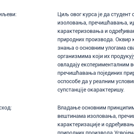
иљеви:
Циљ овог курса је да студен
изоловања, прeчишћавања, 
карактеризовања и одређивањ
природних производа. Оквир 
знања о основним улогама св
организмима који их продукују
овладају експерименталним 
пречишћавања појединих прир
оспособе да у реалним услови
супстанцijе окарактеришу.
сход:
Владање основним принципим
вештинама изоловања, прeчи
карактеризације и одређивањ
природних производа.Усвојен