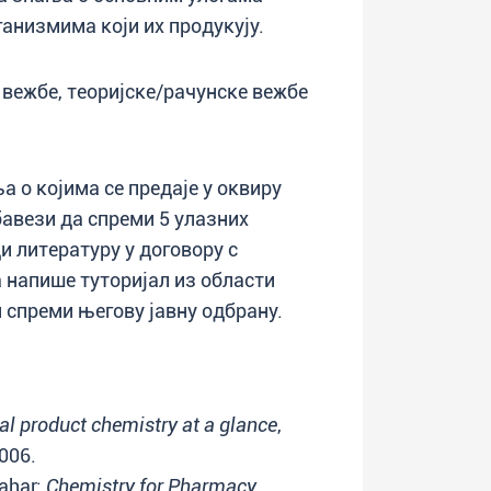
ганизмима који их продукују.
вежбе, теоријске/рачунске вежбе
а о којима се предаје у оквиру
бавези да спреми 5 улазних
и литературу у договору с
 напише туторијал из области
 спреми његову јавну одбрану.
al product chemistry at a glance
,
2006.
Nahar:
Chemistry for Pharmacy