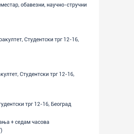
семестар, обавезни, научно-стручни
факултет, Студентски трг 12-16,
култет, Студентски трг 12-16,
тудентски трг 12-16, Београд
ања + седам часова
)