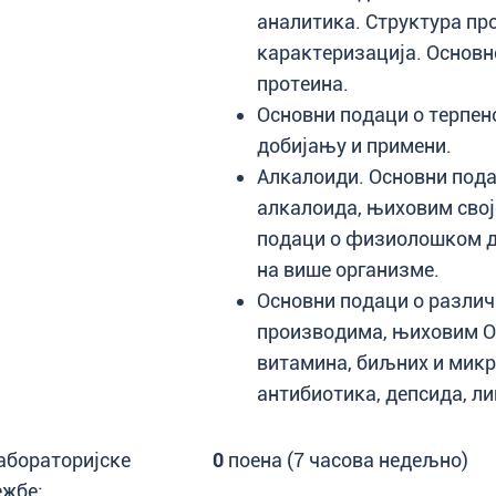
аналитика. Структура пр
карактеризација. Основн
протеина.
Основни подаци о терпен
добијању и примени.
Алкалоиди. Основни пода
алкалоида, њиховим свој
подаци о физиолошком де
на више организме.
Основни подаци о разли
производима, њиховим Ос
витамина, биљних и мик
антибиотика, депсида, ли
абораторијске
0
поена (7 часова недељно)
ежбе: