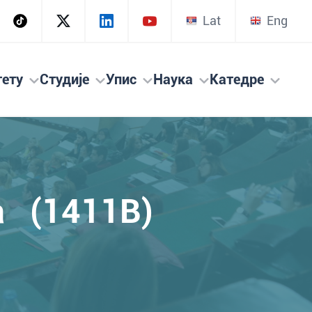
Lat
Eng
тету
Студије
Упис
Наука
Катедре
а (1411B)