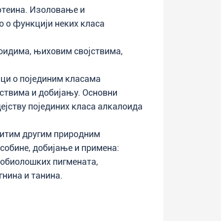
отеина. Изоловање и
о о функцији неких класа
оидима, њиховим својствима,
ци о појединим класама
ствима и добијању. Основни
јству појединих класа алкалоида
читим другим природним
обине, добијање и примена:
робиолошких пигмената,
гнина и танина.