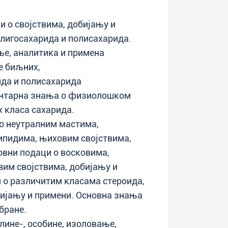
и о својствима, добијању и
лигосахарида и полисахарида.
е, аналитика и примена
е биљних,
да и полисахарида
ентарна знања о физиолошком
 класа сахарида.
о неутралним мастима,
ипидима, њиховим својствима,
овни подаци о восковима,
им својствима, добијању и
 о различитим класама стероида,
ијању и примени. Основна знања
бране.
лине-, особине, изоловање,