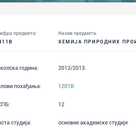
ифра предмета:
Назив предмета:
411B
ХЕМИЈА ПРИРОДНИХ ПРО
колска година:
2012/2013.
слови похађања:
1201B
СПБ:
12
рста студија:
основне академске студије