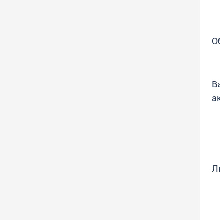
О
В
а
Л