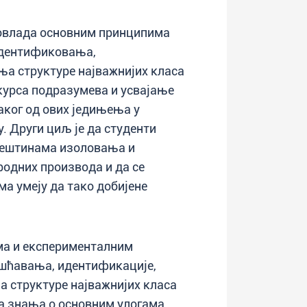
т овлада основним принципима
идентификовања,
а структуре најважнијих класа
курса подразумева и усвајање
аког од ових једињења у
. Други циљ је да студенти
вештинама изоловања и
одних производа и да се
ма умеју да тако добијене
а и експерименталним
шћавања, идентификације,
а структуре најважнијих класа
а знања о основним улогама