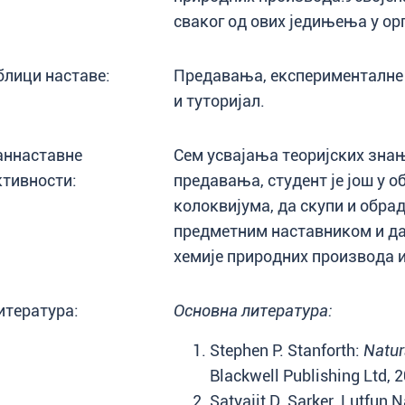
сваког од ових једињења у ор
блици наставе:
Предавања, експерименталне 
и туторијал.
аннаставне
Сем усвајања теоријских знањ
ктивности:
предавања, студент је још у о
колоквијума, да скупи и обрад
предметним наставником и да
хемије природних производа и
итература:
Основна литература:
Stephen P. Stanforth:
Natur
Blackwell Publishing Ltd, 
Satyajit D. Sarker. Lutfun 