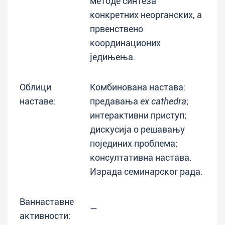
методе синтеза
конкретних неорганских, а
првенствено
координационих
једињења.
Облици
Комбинована настава:
наставе:
предавања
ex cathedra
;
интерактивни приступ;
дискусија о решавању
појединих проблема;
консултативна настава.
Израда семинарског рада.
Ваннаставне
—
активности: