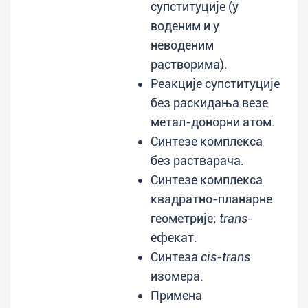
супституције (у
воденим и у
неводеним
растворима).
Реакције супституције
без раскидања везе
метал-донорни атом.
Синтезе комплекса
без растварача.
Синтезе комплекса
квадратно-планарне
геометрије;
trans
-
ефекат.
Синтеза
cis-trans
изомера.
Примена