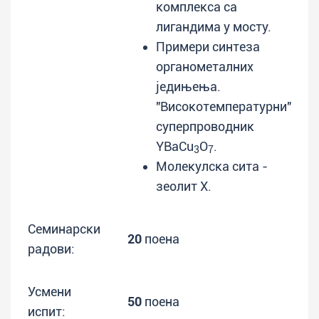
комплекса са
лигандима у мосту.
Примери синтеза
органометалних
једињења.
"Високотемпературни"
суперпроводник
YBaCu
O
.
3
7
Молекулска сита -
зеолит X.
Семинарски
20
поена
радови:
Усмени
50
поена
испит: