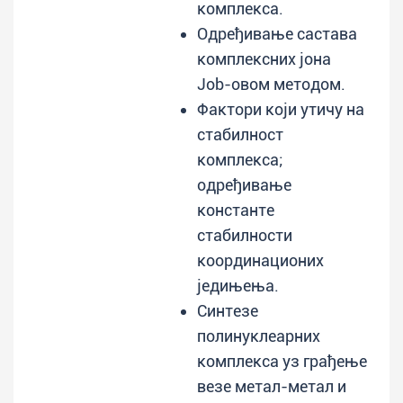
комплекса.
Одређивање састава
комплексних јона
Job-овом методом.
Фактори који утичу на
стабилност
комплекса;
одређивање
константе
стабилности
координационих
једињења.
Синтезе
полинуклеарних
комплекса уз грађење
везе метал-метал и