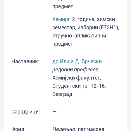
предмет
Хемија
: 2. година, зимски
семестар, изборни (E73H1),
стручно-апликативни
предмет
Наставник:
др Илија Д. Брчески
редовни професор
,
Хемијски факултет,
Студентски трг 12-16,
Београд
Сарадници:
—
Фонд
Недељно:
пет часова