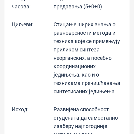
часова:
предавања (5+0+0)
Циљеви:
Стицање ширих знања о
разноврсности метода и
техника које се примењују
приликом синтеза
неорганских, а посебно
координационих
једињења, као и о
техникама пречишћавања
синтетисаних једињења.
Исход:
Развијена способност
студената да самостално
изаберу најпогодније