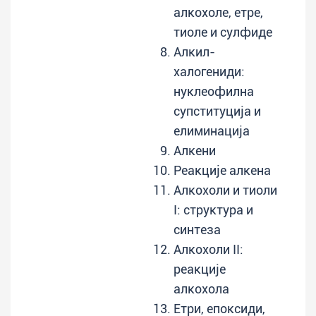
алкохоле, етре,
тиоле и сулфиде
Алкил-
халогениди:
нуклеофилна
супституција и
елиминација
Алкени
Реакције алкена
Алкохоли и тиоли
I: структура и
синтеза
Алкохоли II:
реакције
алкохола
Етри, епоксиди,