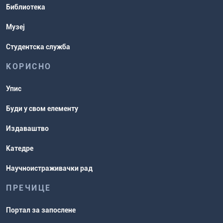
Библиотека
рокови
Музеј
Студентска служба
КОРИСНО
Упис
Буди у свом елементу
Издаваштво
Катедре
Научноистраживачки рад
ПРЕЧИЦЕ
Портал за запослене