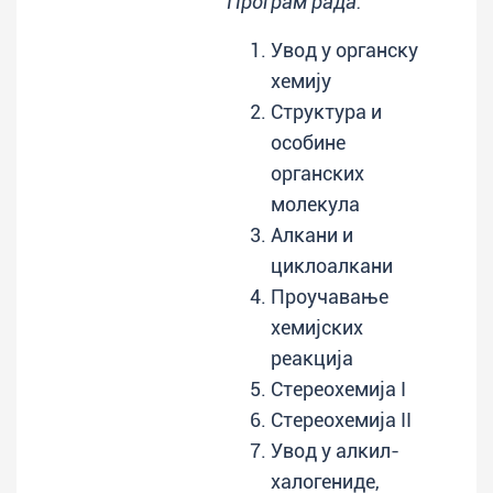
Програм рада:
Увод у органску
хемију
Структура и
особине
органских
молекула
Алкани и
циклоалкани
Проучавање
хемијских
реакција
Стереохемија I
Стереохемија II
Увод у алкил-
халогениде,