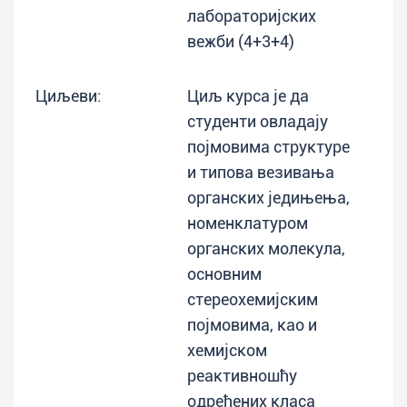
лабораторијских
вежби (4+3+4)
Циљеви:
Циљ курса је да
студенти овладају
појмовима структуре
и типова везивања
органских једињења,
номенклатуром
органских молекула,
основним
стереохемијским
појмовима, као и
хемијском
реактивношћу
одређених класа