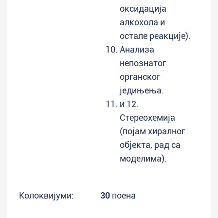
оксидација
алкохола и
остале реакције).
Анализа
непознатог
органског
једињења.
и 12.
Стереохемија
(појам хиралног
објекта, рад са
моделима).
Колоквијуми:
30
поена