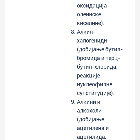
оксидација
олеинске
киселине).
Алкил-
халогениди
(добијање бутил-
бромида и терц-
бутил-хлорида,
реакције
нуклеофилне
супституције).
Алкини и
алкохоли
(добијање
ацетилена и
ацетилида,