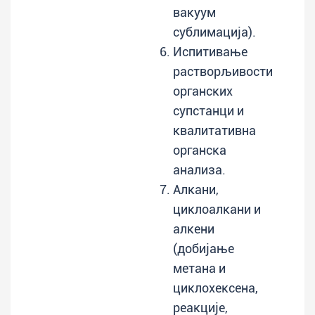
вакуум
сублимација).
Испитивање
растворљивости
органских
супстанци и
квалитативна
органска
анализа.
Алкани,
циклоалкани и
алкени
(добијање
метана и
циклохексена,
реакције,