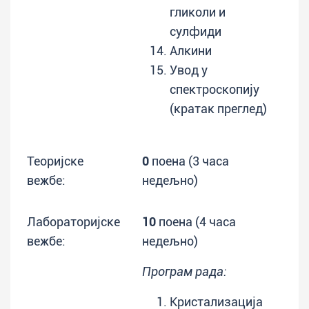
гликоли и
сулфиди
Алкини
Увод у
спектроскопију
(кратак преглед)
Теоријске
0
поена (3 часа
вежбе:
недељно)
Лабораторијске
10
поена (4 часа
вежбе:
недељно)
Програм рада:
Кристализација