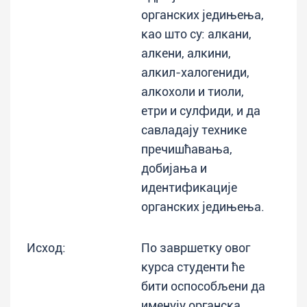
органских једињења,
као што су: алкани,
алкени, алкини,
алкил-халогениди,
алкохоли и тиоли,
етри и сулфиди, и да
савладају технике
пречишћавања,
добијања и
идентификације
органских једињења.
Исход:
По завршетку овог
курса студенти ће
бити оспособљени да
именују органска