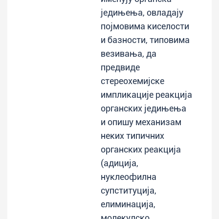
једињења, овладају
појмовима киселости
и базности, типовима
везивања, да
предвиде
стереохемијске
импликације реакција
органских једињења
и опишу механизам
неких типичних
органских реакција
(адиција,
нуклеофилна
супституција,
елиминација,
молекулско