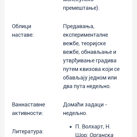
премештање).
Облици
Предавања,
наставе:
експерименталне
вежбе, теоријске
вежбе, обнављање и
утврђивање градива
путем квизова који се
обављају једном или
два пута недељно.
Ваннаставне
Домаћи задаци -
активности:
недељно.
П. Волхарт, Н.
Литература:
Шор:
Органска