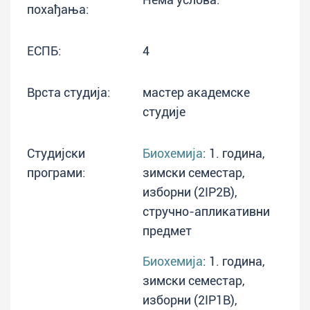
похађања:
ЕСПБ:
4
Врста студија:
мастер академске
студије
Студијски
Биохемија
: 1. година,
програми:
зимски семестар,
изборни (2IP2B),
стручно-апликативни
предмет
Биохемија
: 1. година,
зимски семестар,
изборни (2IP1B),