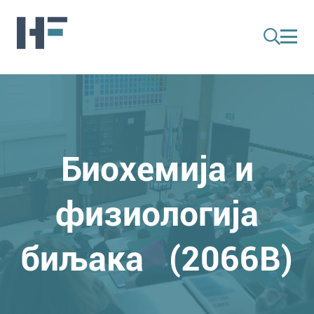
Биохемија и
физиологија
биљака (2066B)