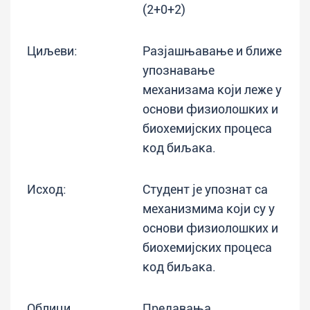
(2+0+2)
Циљеви:
Разјашњавање и ближе
упознавање
механизама који леже у
основи физиолошких и
биохемијских процеса
код биљака.
Исход:
Студент је упознат са
механизмима који су у
основи физиолошких и
биохемијских процеса
код биљака.
Облици
Предавања,