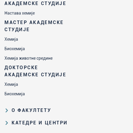
АКАДЕМСКЕ СТУДИЈЕ
Настава хемије
МАСТЕР АКАДЕМСКЕ
СТУДИЈЕ
Хемија
Биохемија
Хемија животне средине
ДОКТОРСКЕ
АКАДЕМСКЕ СТУДИЈЕ
Хемија
Биохемија
О ФАКУЛТЕТУ
Образовна и научна делатност
КАТЕДРЕ И ЦЕНТРИ
Организациона и управљачка
Катедра за аналитичку хемију