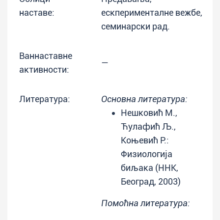
наставе:
ескперименталне вежбе,
семинарски рад.
Ваннаставне
—
активности:
Литература:
Основна литература:
Нешковић М.,
Ћулафић Љ.,
Коњевић Р.:
Физиологија
биљака (ННК,
Београд, 2003)
Помоћна литература: