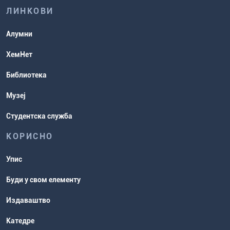
хемије
ЛИНКОВИ
Повереник за равноправност
Студентске организације
Алумни
Студентска служба
ХемНет
Распореди активности и испитни
Библиотека
рокови
Музеј
Студентска служба
КОРИСНО
Упис
Буди у свом елементу
Издаваштво
Катедре