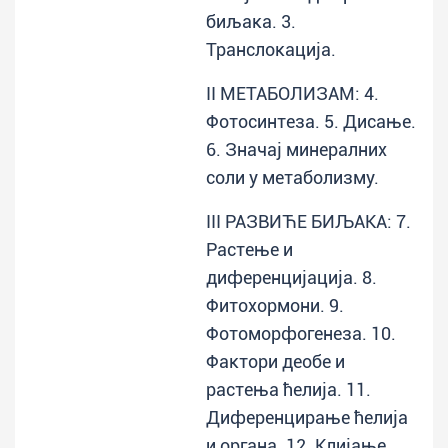
биљака. 3.
Транслокација.
II МЕТАБОЛИЗАМ: 4.
Фотосинтеза. 5. Дисање.
6. Значај минералних
соли у метаболизму.
III РАЗВИЋЕ БИЉАКА: 7.
Растење и
диференцијација. 8.
Фитохормони. 9.
Фотоморфогенеза. 10.
Фактори деобе и
растења ћелија. 11.
Диференцирање ћелија
и органа. 12. Клијање