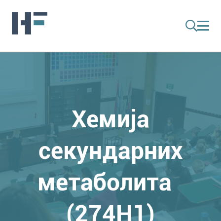
Хемија
секундарних
метаболита
(274H1)