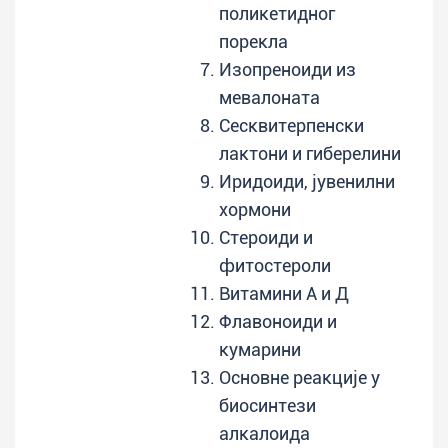
поликетидног
порекла
Изопреноиди из
мевалоната
Сесквитерпенски
лактони и гиберелини
Иридоиди, јувенилни
хормони
Стероиди и
фитостероли
Витамини А и Д
Флавоноиди и
кумарини
Основне реакције у
биосинтези
алкалоида