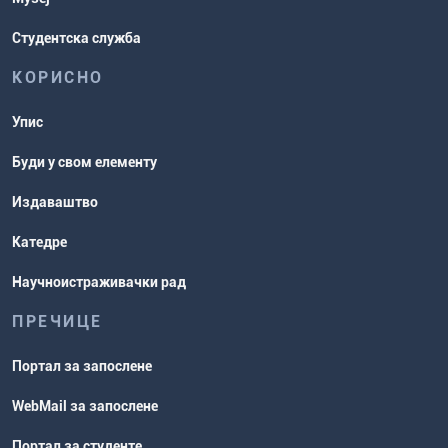
Студентска служба
КОРИСНО
Упис
Буди у свом елементу
Издаваштво
Катедре
Научноистраживачки рад
ПРЕЧИЦЕ
Портал за запослене
WebMail за запослене
Портал за студенте