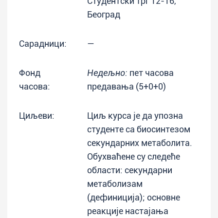
Студентски трг 12-16,
Београд
Сарадници:
—
Фонд
Недељно:
пет часова
часова:
предавања (5+0+0)
Циљеви:
Циљ курса је да упозна
студенте са биосинтезом
секундарних метаболита.
Обухваћене су следеће
области: секундарни
метаболизам
(дефиниција); основне
реакције настајања