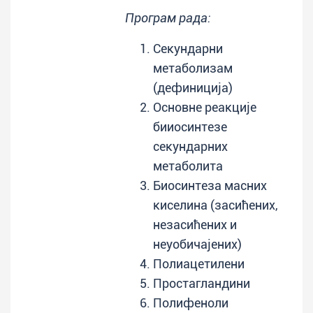
Програм рада:
Секундарни
метаболизам
(дефиниција)
Основне реакције
бииосинтезе
секундарних
метаболита
Биосинтеза масних
киселина (засићених,
незасићених и
неуобичајених)
Полиацетилени
Простагландини
Полифеноли