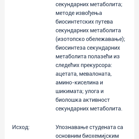
секундарних метаболита;
методе извођења
биосинтетских путева
секундарних метаболита
(изотопско обележавање);
биосинтеза секундарних
метаболита полазећи из
следећих прекурсора:
ацетата, мевалоната,
амино-киселина и
шикимата; улога и
биолошка активност
секундарних метаболита.
Исход:
Упознавање студената са
основним биохемијским