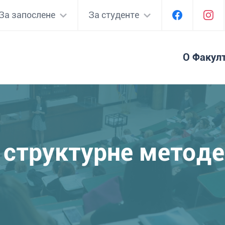
За запослене
За студенте
О Факул
 структурне методе