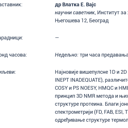
аставник:
др Влатка Е. Вајс
научни саветник
, Институт за 
Његошева 12, Београд
арадници:
—
онд часова:
Недељно:
три часа предавања
иљеви:
Најновије вишепулсне 1D и 2
INEPT INADEQUATE), различите
COSY и PS NOESY, HMQC и HM
принцип 3D NMR метода и њи
структуре протеина. Благи јон
спектрометрији (FD, FAB, ESI, 
одређивање структуре термол