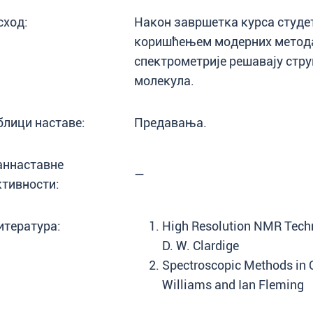
сход:
Након завршетка курса студет
коришћењем модерних метода
спектрометрије решавају стру
молекула.
блици наставе:
Предавања.
аннаставне
—
ктивности:
итература:
High Resolution NMR Techn
D. W. Clardige
Spectroscopic Methods in 
Williams and Ian Fleming