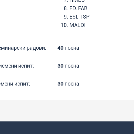
FD, FAB
ESI, TSP
MALDI
еминарски радови:
40
поена
исмени испит:
30
поена
смени испит:
30
поена