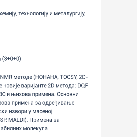
хемију, технологију и металургију,
 (3+0+0)
D NMR методе (HOHAHA, TOCSY, 2D-
 новије варијанте 2D метода: DQF
BC и њихова примена. Основни
хова примена за одређивање
ски извори у масеној
TSP, MALDI). Примена за
абилних молекула.