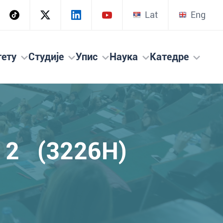
Lat
Eng
тету
Студије
Упис
Наука
Катедре
 2 (3226H)