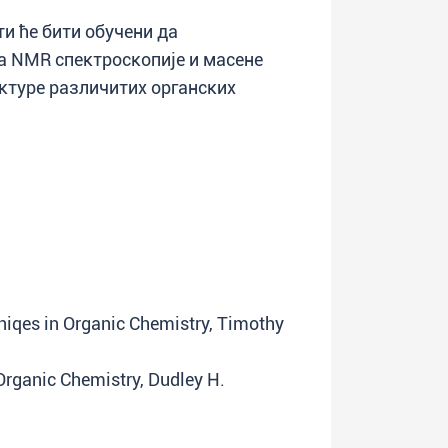
и ће бити обучени да
 NMR спектроскопије и масене
ктуре различитих органских
iqes in Organic Chemistry, Timothy
Organic Chemistry, Dudley H.