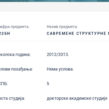
ифра предмета:
Назив предмета:
226H
САВРЕМЕНЕ СТРУКТУРНЕ 
колска година:
2012/2013.
слови похађања:
Нема услова.
СПБ:
5
рста студија:
докторске академске студије