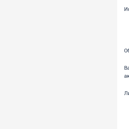
И
О
В
а
Л