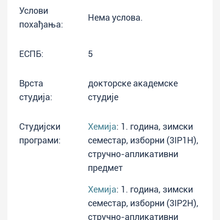
Услови
Нема услова.
похађања:
ЕСПБ:
5
Врста
докторске академске
студија:
студије
Студијски
Хемија
: 1. година, зимски
програми:
семестар, изборни (3IP1H),
стручно-апликативни
предмет
Хемија
: 1. година, зимски
семестар, изборни (3IP2H),
стручно-апликативни