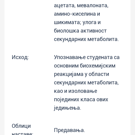
ацетата, мевалоната,
амино-киселина и
шикимата; улога и
биолошка активност
секундарних метаболита.
Исход:
Упознавање студената са
основним биохемијским
реакцијама у области
секундарних метаболита,
као и изоловање
појединих класа ових
једињења.
Облици
Предавања.
наставе: