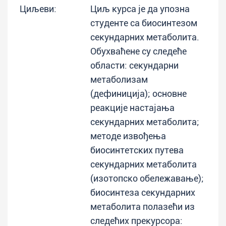
Циљеви:
Циљ курса је да упозна
студенте са биосинтезом
секундарних метаболита.
Обухваћене су следеће
области: секундарни
метаболизам
(дефиниција); основне
реакције настајања
секундарних метаболита;
методе извођења
биосинтетских путева
секундарних метаболита
(изотопско обележавање);
биосинтеза секундарних
метаболита полазећи из
следећих прекурсора: