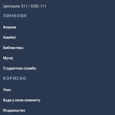
Задаци за спремање пријемног
Усавршавање за наставнике
Централа: 011 / 3282-111
испита
хемије
ЛИНКОВИ
Повереник за равноправност
Студентске организације
Алумни
Студентска служба
ХемНет
Распореди активности и испитни
Библиотека
рокови
Музеј
Студентска служба
КОРИСНО
Упис
Буди у свом елементу
Издаваштво