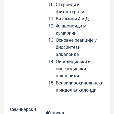
Стероиди и
фитостероли
Витамини А и Д
Флавоноиди и
кумарини
Основне реакције у
биосинтези
алкалоида
Пиролидински и
пиперидински
алкалоиди
Бензилизохинолински
и индол алкалоиди
Семинарски
40
поена