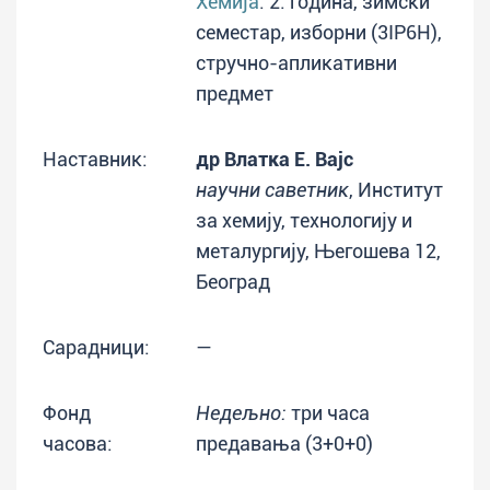
Хемија
: 2. година, зимски
семестар, изборни (3IP6H),
стручно-апликативни
предмет
Наставник:
др Влатка Е. Вајс
научни саветник
, Институт
за хемију, технологију и
металургију, Његошева 12,
Београд
Сарадници:
—
Фонд
Недељно:
три часа
часова:
предавања (3+0+0)