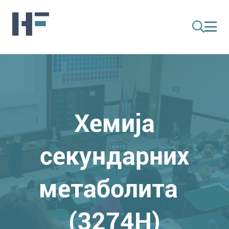
Хемија
секундарних
метаболита
(3274H)