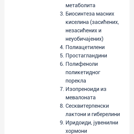
метаболита
Биосинтеза масних
киселина (засићених,
незасићених и
неуобичајених)
Полиацетилени
Простагландини
Полифеноли
поликетидног
порекла
Изопреноиди из
мевалоната
Сесквитерпенски
лактони и гиберелини
Иридоиди, јувенилни
хормони