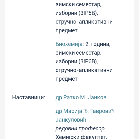
зимски семестар,
изборни (3IP5B),
стручно-апликативни
предмет
Биохемија
: 2. година,
зимски семестар,
изборни (3IP6B),
стручно-апликативни
предмет
Наставници:
др Ратко М. Јанков
др Марија Ђ. Гавровић
Јанкуловић
редовни професор
,
Хемијски факултет,