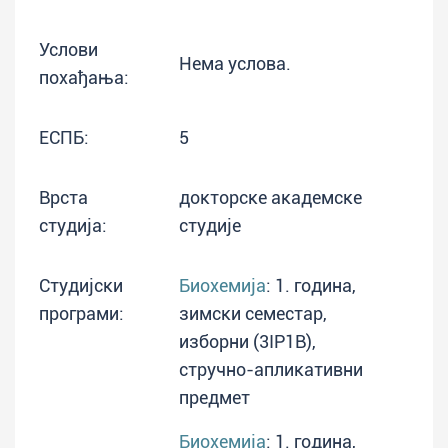
Услови
Нема услова.
похађања:
ЕСПБ:
5
Врста
докторске академске
студија:
студије
Студијски
Биохемија
: 1. година,
програми:
зимски семестар,
изборни (3IP1B),
стручно-апликативни
предмет
Биохемија
: 1. година,