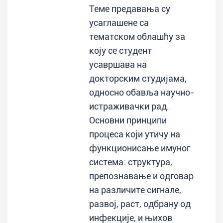
Теме предавања су
усаглашене са
тематском облашћу за
коју се студент
усавршава на
докторским студијама,
односно обавља научно-
истраживачки рад.
Основни принципи
процеса који утичу на
функционисање имуног
система: структура,
препознавање и одговар
на различите сигнале,
развој, раст, одбрану од
инфекције, и њихов