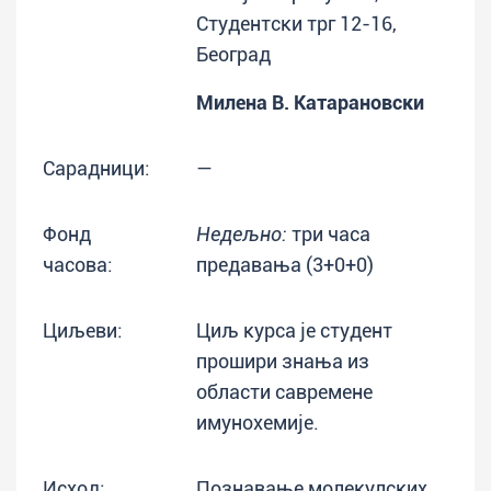
Студентски трг 12-16,
Београд
Милена В. Катарановски
Сарадници:
—
Фонд
Недељно:
три часа
часова:
предавања (3+0+0)
Циљеви:
Циљ курса је студент
прошири знања из
области савремене
имунохемије.
Исход:
Познавање молекулских