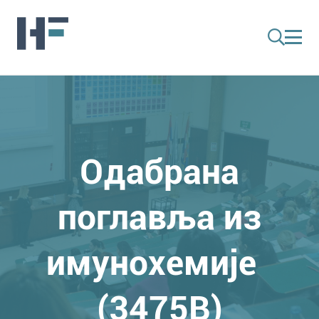
Одабрана
поглавља из
имунохемије
(3475B)