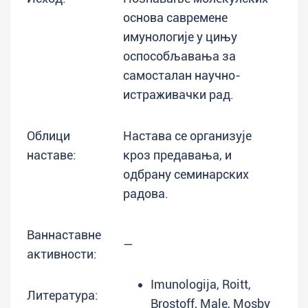
основа савремене
имунологије у цињу
оспособљавања за
самосталан научно-
истраживачки рад.
Облици
Настава се организује
наставе:
кроз предавања, и
одбрану семинарских
радова.
Ваннаставне
—
активности:
Imunologija, Roitt,
Литература:
Brostoff, Male, Mosby